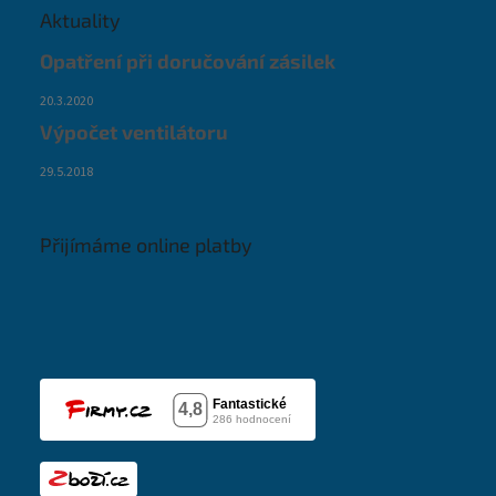
Aktuality
Opatření při doručování zásilek
20.3.2020
Výpočet ventilátoru
29.5.2018
Přijímáme online platby