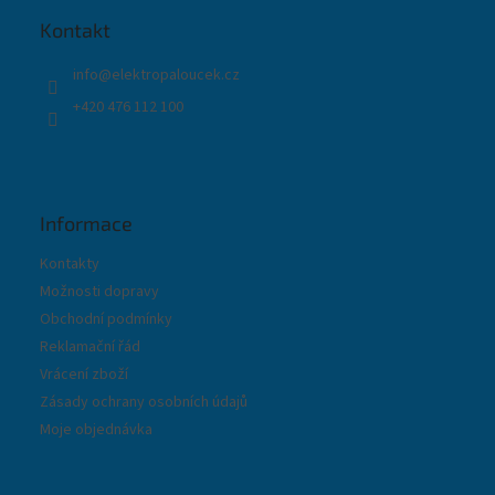
a
t
Kontakt
í
info
@
elektropaloucek.cz
+420 476 112 100
Informace
Kontakty
Možnosti dopravy
Obchodní podmínky
Reklamační řád
Vrácení zboží
Zásady ochrany osobních údajů
Moje objednávka