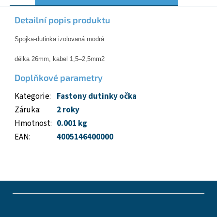
Detailní popis produktu
Spojka-dutinka izolovaná modrá
délka 26mm, kabel 1,5–2,5mm2
Doplňkové parametry
Kategorie
:
Fastony dutinky očka
Záruka
:
2 roky
Hmotnost
:
0.001 kg
EAN
:
4005146400000
Z
á
p