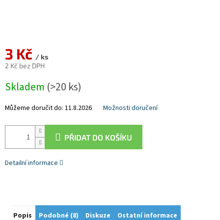
3 Kč
/ ks
2 Kč bez DPH
Měrná
Skladem
(>20 ks)
cena:
Můžeme doručit do:
11.8.2026
Možnosti doručení
PŘIDAT DO KOŠÍKU
Detailní informace
Popis
Podobné (8)
Diskuze
Ostatní informace