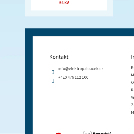
56 Kč
Z
á
p
a
Kontakt
I
t
í
K
info
@
elektropaloucek.cz
M
+420 476 112 100
O
R
V
Z
M