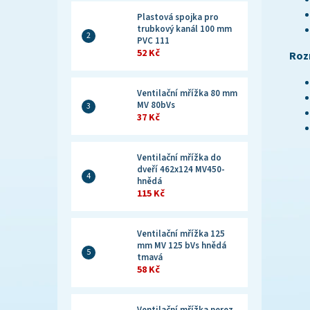
Plastová spojka pro
trubkový kanál 100 mm
PVC 111
52 Kč
Roz
Ventilační mřížka 80 mm
MV 80bVs
37 Kč
Ventilační mřížka do
dveří 462x124 MV450-
hnědá
115 Kč
Ventilační mřížka 125
mm MV 125 bVs hnědá
tmavá
58 Kč