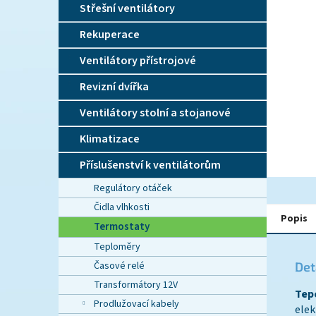
n
Střešní ventilátory
e
l
Rekuperace
Ventilátory přístrojové
Revizní dvířka
Ventilátory stolní a stojanové
Klimatizace
Příslušenství k ventilátorům
Regulátory otáček
Čidla vlhkosti
Popis
Termostaty
Teploměry
Časové relé
Det
Transformátory 12V
Tep
Prodlužovací kabely
ele