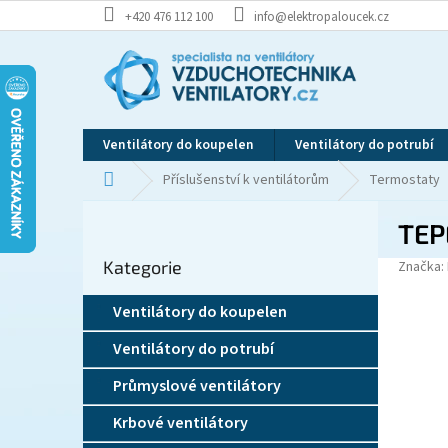
Přejít
+420 476 112 100
info@elektropaloucek.cz
na
obsah
Ventilátory do koupelen
Ventilátory do potrubí
Domů
Příslušenství k ventilátorům
Termostaty
P
TEP
o
Přeskočit
s
Kategorie
kategorie
Značka:
t
r
Ventilátory do koupelen
a
n
Ventilátory do potrubí
n
í
Průmyslové ventilátory
p
Krbové ventilátory
a