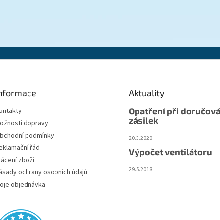
nformace
Aktuality
Opatření při doručová
ontakty
zásilek
ožnosti dopravy
bchodní podmínky
20.3.2020
eklamační řád
Výpočet ventilátoru
rácení zboží
29.5.2018
ásady ochrany osobních údajů
oje objednávka