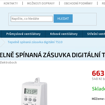
KONTAKTY
MOŽNOSTI DOPRAVY
OBCHODNÍ PODMÍNKY
R
HLEDAT
Průmyslové ventilátory
Krbové ventilátory
Střešní vent
Tepelně spínaná zásuvka digitální TS10
ELNĚ SPÍNANÁ ZÁSUVKA DIGITÁLNÍ 
Elektrobock
663
548 Kč 
Měrná
Skla
cena:
Můžeme d