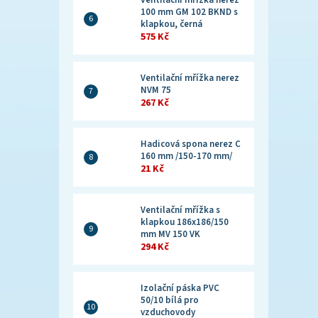
Ventilační mřížka nerez
100 mm GM 102 BKND s
klapkou, černá
575 Kč
Ventilační mřížka nerez
NVM 75
267 Kč
Hadicová spona nerez C
160 mm /150-170 mm/
21 Kč
Ventilační mřížka s
klapkou 186x186/150
mm MV 150 VK
294 Kč
Izolační páska PVC
50/10 bílá pro
vzduchovody