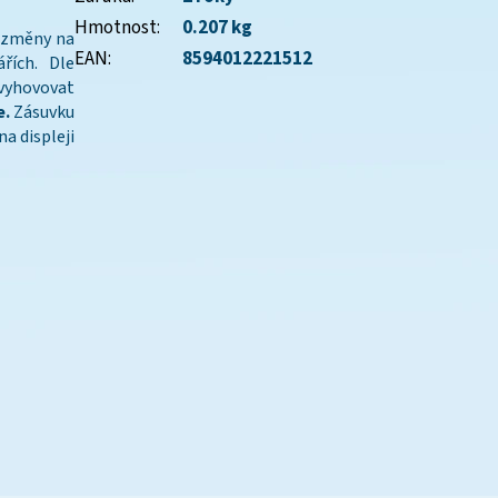
Hmotnost
:
0.207 kg
í změny na
EAN
:
8594012221512
řích. Dle
vyhovovat
e.
Zásuvku
a displeji