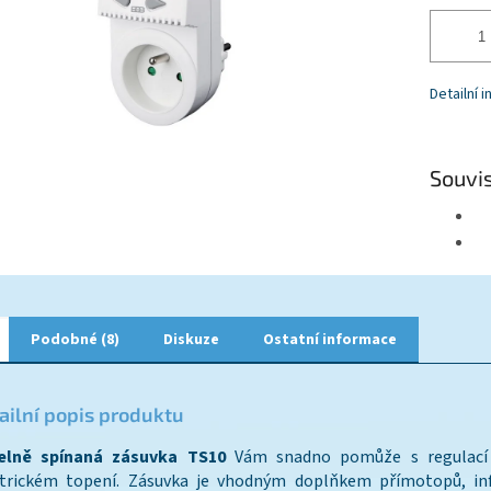
Detailní 
Souvis
Podobné (8)
Diskuze
Ostatní informace
ailní popis produktu
elně spínaná zásuvka TS10
Vám snadno pomůže s regulací
ktrickém topení. Zásuvka je vhodným doplňkem přímotopů, inf