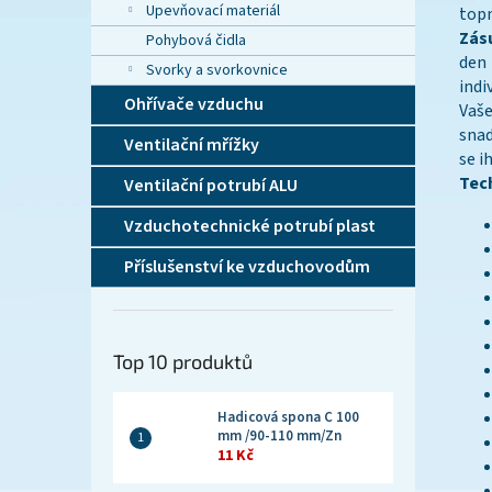
Upevňovací materiál
topn
Zás
Pohybová čidla
den
Svorky a svorkovnice
ind
Ohřívače vzduchu
Vaše
snad
Ventilační mřížky
se i
Tec
Ventilační potrubí ALU
Vzduchotechnické potrubí plast
Příslušenství ke vzduchovodům
Top 10 produktů
Hadicová spona C 100
mm /90-110 mm/Zn
11 Kč