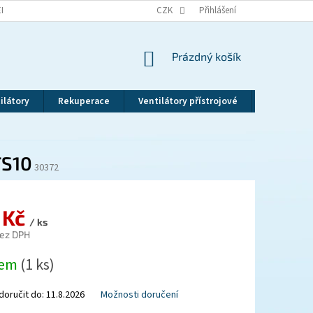
EKLAMAČNÍ ŘÁD
VRÁCENÍ ZBOŽÍ
CZK
ZÁSADY OCHRANY OSOBNÍCH ÚDAJ
Přihlášení
NÁKUPNÍ
Prázdný košík
KOŠÍK
ilátory
Rekuperace
Ventilátory přístrojové
Revizní dv
TS10
30372
 Kč
/ ks
bez DPH
dem
(1 ks)
oručit do:
11.8.2026
Možnosti doručení