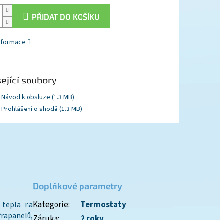
PŘIDAT DO KOŠÍKU
informace
ející soubory
Návod k obsluze (1.3 MB)
Prohlášení o shodě (1.3 MB)
Doplňkové parametry
Kategorie
:
Termostaty
 tepla na
rapanelů,
Záruka
:
2 roky