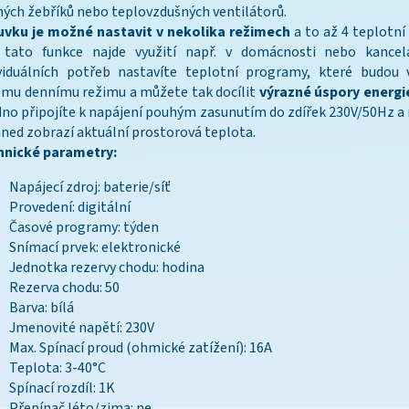
ých žebříků nebo teplovzdušných ventilátorů.
uvku je možné nastavit v nekolika režimech
a to až 4 teplotn
 tato funkce najde využití např. v domácnosti nebo kancelá
ividuálních potřeb nastavíte teplotní programy, které budou 
mu dennímu režimu a můžete tak docílit
výrazné úspory energi
no připojíte k napájení pouhým zasunutím do zdířek 230V/50Hz a n
hned zobrazí aktuální prostorová teplota.
hnické parametry:
Napájecí zdroj: baterie/síť
Provedení: digitální
Časové programy: týden
Snímací prvek: elektronické
Jednotka rezervy chodu: hodina
Rezerva chodu: 50
Barva: bílá
Jmenovité napětí: 230V
Max. Spínací proud (ohmické zatížení): 16A
Teplota: 3-40°C
Spínací rozdíl: 1K
Přepínač léto/zima: ne