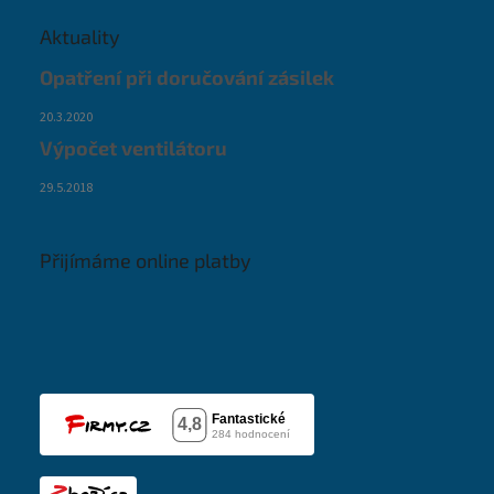
Aktuality
Opatření při doručování zásilek
20.3.2020
Výpočet ventilátoru
29.5.2018
Přijímáme online platby