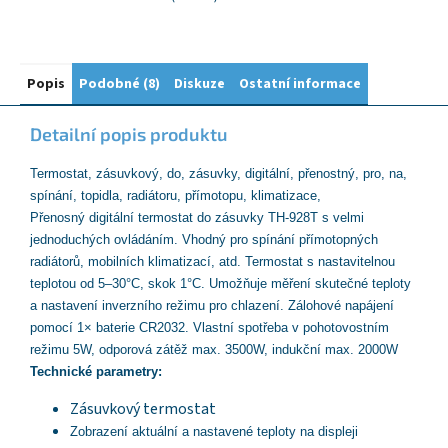
Popis
Podobné (8)
Diskuze
Ostatní informace
Detailní popis produktu
Termostat, zásuvkový, do, zásuvky, digitální, přenostný, pro, na,
spínání, topidla, radiátoru, přímotopu, klimatizace,
Přenosný digitální termostat do zásuvky TH-928T s velmi
jednoduchých ovládáním. Vhodný pro spínání přímotopných
radiátorů, mobilních klimatizací, atd. Termostat s nastavitelnou
teplotou od 5–30°C, skok 1°C. Umožňuje měření skutečné teploty
a nastavení inverzního režimu pro chlazení. Zálohové napájení
pomocí 1× baterie CR2032. Vlastní spotřeba v pohotovostním
režimu 5W, odporová zátěž max. 3500W, indukční max. 2000W
Technické parametry:
Zásuvkový termostat
Zobrazení aktuální a nastavené teploty na displeji