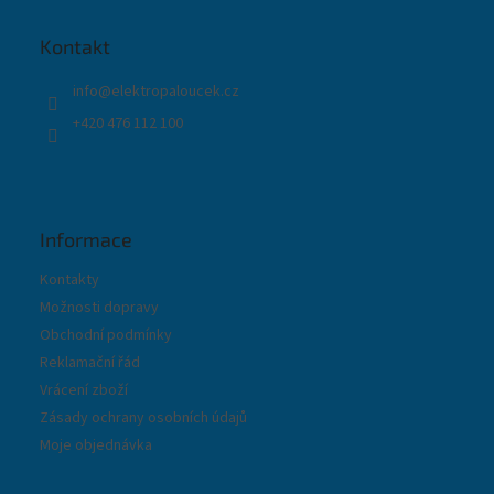
a
t
Kontakt
í
info
@
elektropaloucek.cz
+420 476 112 100
Informace
Kontakty
Možnosti dopravy
Obchodní podmínky
Reklamační řád
Vrácení zboží
Zásady ochrany osobních údajů
Moje objednávka