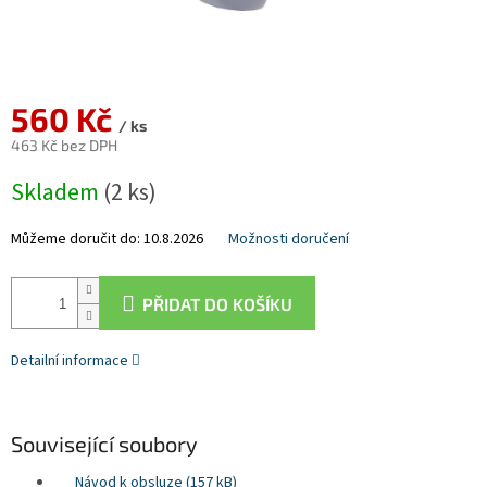
560 Kč
/ ks
463 Kč bez DPH
Měrná
Skladem
(2 ks)
cena:
Můžeme doručit do:
10.8.2026
Možnosti doručení
PŘIDAT DO KOŠÍKU
Detailní informace
Související soubory
Návod k obsluze (157 kB)