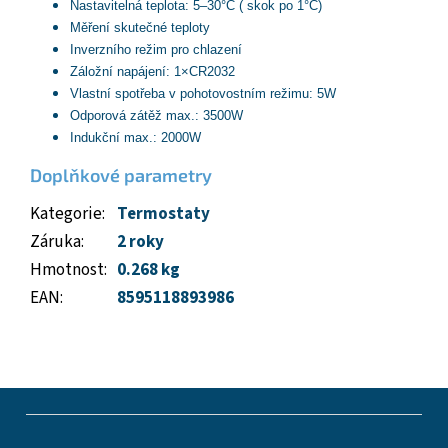
Nastavitelná teplota: 5–30°C ( skok po 1°C)
Měření skutečné teploty
Inverzního režim pro chlazení
Záložní napájení: 1×CR2032
Vlastní spotřeba v pohotovostním režimu: 5W
Odporová zátěž max.: 3500W
Indukční max.: 2000W
Doplňkové parametry
Kategorie
:
Termostaty
Záruka
:
2 roky
Hmotnost
:
0.268 kg
EAN
:
8595118893986
Z
á
p