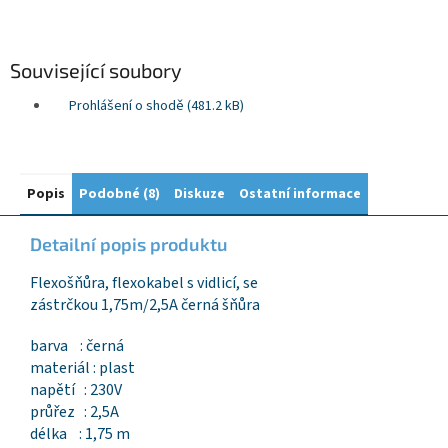
Související soubory
Prohlášení o shodě (481.2 kB)
Popis
Podobné (8)
Diskuze
Ostatní informace
Detailní popis produktu
Flexošňůra, flexokabel s vidlicí, se
zástrčkou 1,75m/2,5A černá šňůra
barva : černá
materiál : plast
napětí : 230V
průřez : 2,5A
délka : 1,75 m