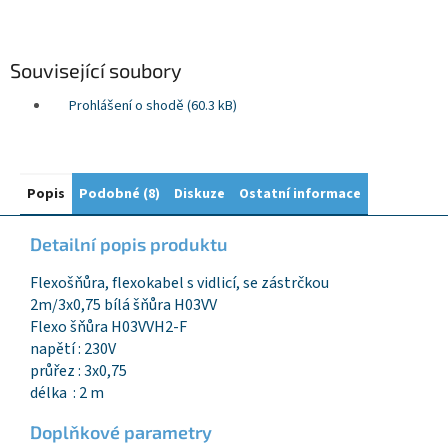
Související soubory
Prohlášení o shodě (60.3 kB)
Popis
Podobné (8)
Diskuze
Ostatní informace
Detailní popis produktu
Flexošňůra, flexokabel s vidlicí, se zástrčkou
2m/3x0,75 bílá šňůra H03VV
Flexo šňůra H03VVH2-F
napětí : 230V
průřez : 3x0,75
délka : 2 m
Doplňkové parametry