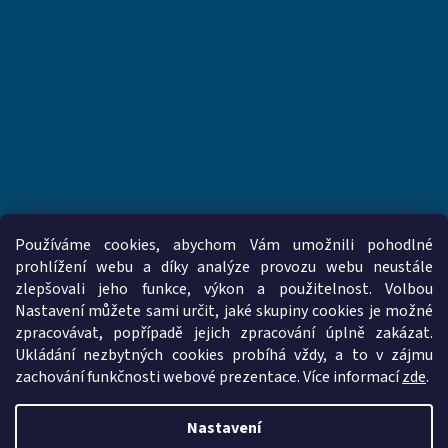
Používáme cookies, abychom Vám umožnili pohodlné
prohlížení webu a díky analýze provozu webu neustále
zlepšovali jeho funkce, výkon a použitelnost. Volbou
www.vzduchotechnika-ventilatory.cz
www.palmat.cz
Nastavení můžete sami určit, jaké skupiny cookies je možné
zpracovávat, popřípadě jejich zpracování úplně zakázat.
Ukládání nezbytných cookies probíhá vždy, a to v zájmu
zachování funkčnosti webové prezentace. Více informací
zde
.
Vytvořil Shoptet
Nastavení