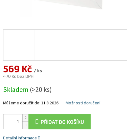
569 Kč
/ ks
470 Kč bez DPH
Měrná
Skladem
(>20 ks)
cena:
Můžeme doručit do:
11.8.2026
Možnosti doručení
PŘIDAT DO KOŠÍKU
Detailní informace