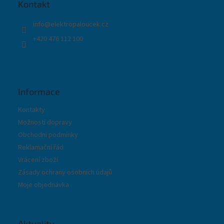
t
Kontakt
í
info
@
elektropaloucek.cz
+420 476 112 100
Informace
Kontakty
Možnosti dopravy
Obchodní podmínky
Reklamační řád
Vrácení zboží
Zásady ochrany osobních údajů
Moje objednávka
Aktuality