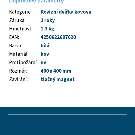
Doplňkové parametry
Kategorie
:
Revizní dvířka kovová
Záruka
:
2 roky
Hmotnost
:
1.3 kg
EAN
:
4250622607620
Barva
:
bílá
Materiál
:
kov
Protipožární
:
ne
Rozměr
:
400 x 400 mm
Zavírání
:
tlačný magnet
Z
á
p
a