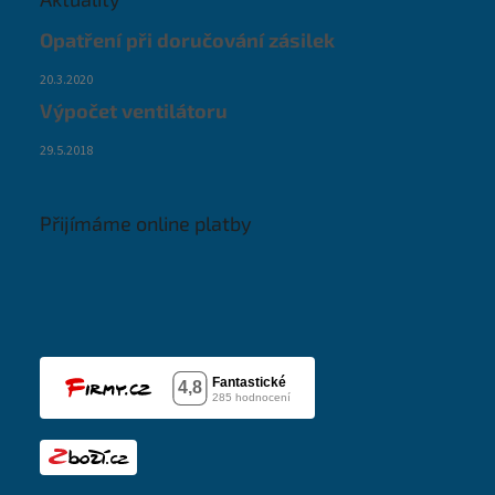
Opatření při doručování zásilek
20.3.2020
Výpočet ventilátoru
29.5.2018
Přijímáme online platby