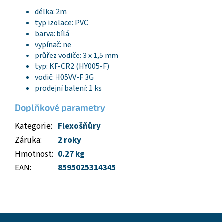
délka: 2m
typ izolace: PVC
barva: bílá
vypínač: ne
průřez vodiče: 3 x 1,5 mm
typ: KF-CR2 (HY005-F)
vodič: H05VV-F 3G
prodejní balení: 1 ks
Doplňkové parametry
Kategorie
:
Flexošňůry
Záruka
:
2 roky
Hmotnost
:
0.27 kg
EAN
:
8595025314345
Z