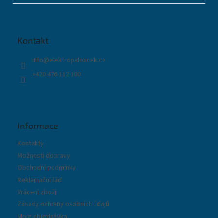
á
p
a
t
Kontakt
í
info
@
elektropaloucek.cz
+420 476 112 100
Informace
Kontakty
Možnosti dopravy
Obchodní podmínky
Reklamační řád
Vrácení zboží
Zásady ochrany osobních údajů
Moje objednávka