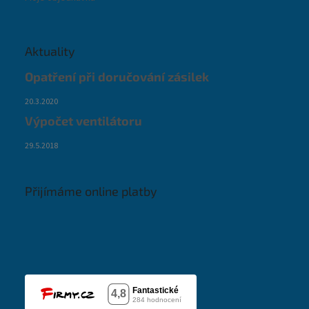
Aktuality
Opatření při doručování zásilek
20.3.2020
Výpočet ventilátoru
29.5.2018
Přijímáme online platby