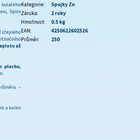
Kategorie
:
Spojky Zn
 kulatého
xi, Spiro
Záruka
:
2 roky
Hmotnost
:
0.5 kg
EAN
:
4250622602526
í stejného
tilačního
Průměr
:
250
teplotu až
o plechu
,
n.
průměru –
ek a kolen