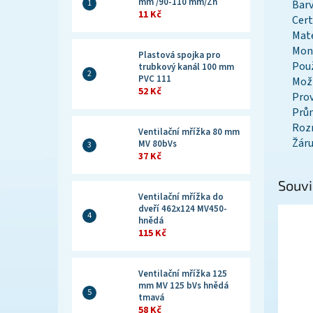
mm /90-110 mm/Zn
Barv
11 Kč
Cert
Mate
Mont
Plastová spojka pro
Použ
trubkový kanál 100 mm
PVC 111
Možn
52 Kč
Prov
Prů
Rozm
Ventilační mřížka 80 mm
Žáru
MV 80bVs
37 Kč
Souvi
Ventilační mřížka do
dveří 462x124 MV450-
hnědá
115 Kč
Ventilační mřížka 125
mm MV 125 bVs hnědá
tmavá
58 Kč