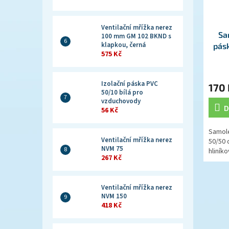
Ventilační mřížka nerez
Sa
100 mm GM 102 BKND s
klapkou, černá
pás
575 Kč
Izolační páska PVC
170 
50/10 bílá pro
vzduchovody
D
56 Kč
Samole
Ventilační mřížka nerez
50/50 
NVM 75
hliníko
267 Kč
Ventilační mřížka nerez
NVM 150
418 Kč