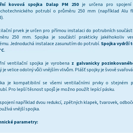
třní kovová spojka Dalap PM 250
je určena pro spojení
uchotechnického potrubí o průměru 250 mm (například Alu fle
).
ilační prvek je určen pro přímou instalaci do potrubních součást
měru 250 mm. Spojka je součástí prakticky jakéhokoliv ven
ému. Jednoduchá instalace zasunutím do potrubí.
Spojka vydrží 
°C
.
řní ventilační spojka je vyrobena
z galvanicky pozinkovanéh
ý je velice odolný vůči vnějším vlivům. Plášť spojky je švově svařová
jka je kompatibilní se všemi ventilačními prvky o stejném 
ubí. Pro lepší těsnost spojů je možno použít lepící pásku.
spojení například dvou redukcí, zpětných klapek, tvarovek, odboč
oužívá vnější spojka.
hnické parametry: