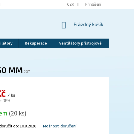
EKLAMAČNÍ ŘÁD
VRÁCENÍ ZBOŽÍ
CZK
ZÁSADY OCHRANY OSOBNÍCH ÚDAJ
Přihlášení
NÁKUPNÍ
Prázdný košík
KOŠÍK
ilátory
Rekuperace
Ventilátory přístrojové
Revizní dv
250 MM
207
Kč
/ ks
z DPH
dem
(20 ks)
oručit do:
10.8.2026
Možnosti doručení