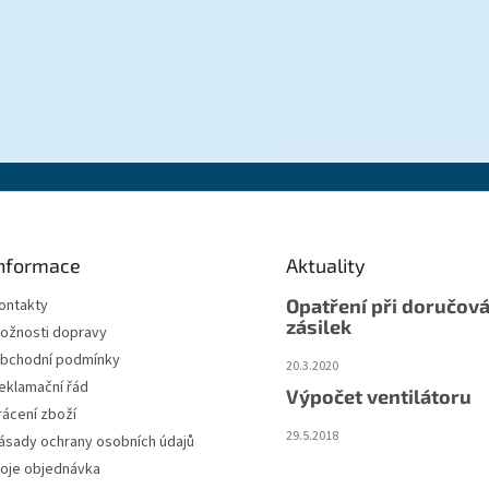
nformace
Aktuality
Opatření při doručová
ontakty
zásilek
ožnosti dopravy
bchodní podmínky
20.3.2020
eklamační řád
Výpočet ventilátoru
rácení zboží
29.5.2018
ásady ochrany osobních údajů
oje objednávka