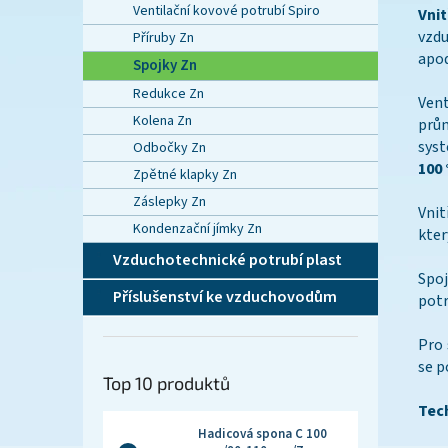
Ventilační kovové potrubí Spiro
Vni
vzd
Příruby Zn
apod
Spojky Zn
Redukce Zn
Vent
Kolena Zn
prů
syst
Odbočky Zn
100 
Zpětné klapky Zn
Záslepky Zn
Vnit
Kondenzační jímky Zn
kter
Vzduchotechnické potrubí plast
Spo
Příslušenství ke vzduchovodům
potr
Pro 
se p
Top 10 produktů
Tec
Hadicová spona C 100