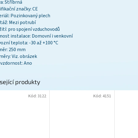
a: Stříbrná
ifikační značky: CE
riál: Pozinkovaný plech
áž: Mezi potrubí
ití: pro spojení vzduchovodů
ost instalace: Domovní i venkovní
ozní teplota: -30 až +100 °C
měr: 250 mm
ěry: Viz. obrázek
vzdornost: Ano
sející produkty
Kód:
3122
Kód:
4151