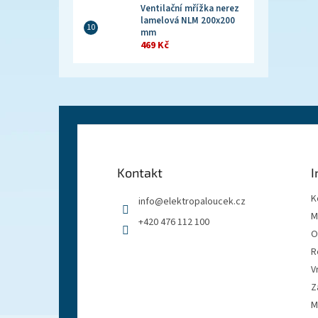
Ventilační mřížka nerez
lamelová NLM 200x200
mm
469 Kč
Z
á
p
a
Kontakt
I
t
í
K
info
@
elektropaloucek.cz
M
+420 476 112 100
O
R
V
Z
M