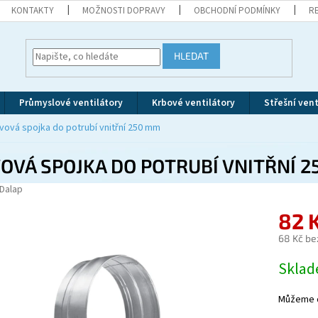
KONTAKTY
MOŽNOSTI DOPRAVY
OBCHODNÍ PODMÍNKY
R
HLEDAT
Průmyslové ventilátory
Krbové ventilátory
Střešní vent
vová spojka do potrubí vnitřní 250 mm
OVÁ SPOJKA DO POTRUBÍ VNITŘNÍ 
Dalap
82 
68 Kč be
Měrná
Skla
cena:
Můžeme d