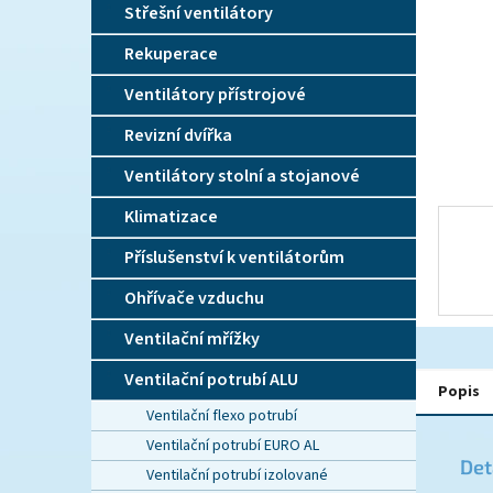
n
Střešní ventilátory
e
l
Rekuperace
Ventilátory přístrojové
Revizní dvířka
Ventilátory stolní a stojanové
Klimatizace
Příslušenství k ventilátorům
Ohřívače vzduchu
Ventilační mřížky
Ventilační potrubí ALU
Popis
Ventilační flexo potrubí
Ventilační potrubí EURO AL
Det
Ventilační potrubí izolované