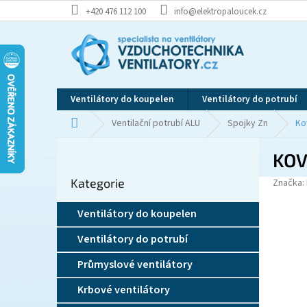
Přejít
+420 476 112 100
info@elektropaloucek.cz
na
obsah
Ventilátory do koupelen
Ventilátory do potrubí
Domů
Ventilační potrubí ALU
Spojky Zn
Ko
P
KOV
o
Přeskočit
s
Kategorie
kategorie
Značka:
t
r
Ventilátory do koupelen
a
n
Ventilátory do potrubí
n
í
Průmyslové ventilátory
p
Krbové ventilátory
a