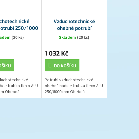
chotechnické
Vzduchotechnické
otrubí 250/1000
ohebné potrubí
ALU
250/6000 ALU
ladem
(20 ks)
Skladem
(20 ks)
1 032 Kč
OŠÍKU
DO KOŠÍKU
duchotechnické
Potrubí vzduchotechnické
ice trubka flexo ALU
ohebná hadice trubka flexo ALU
m Ohebná...
250/6000 mm Ohebná...