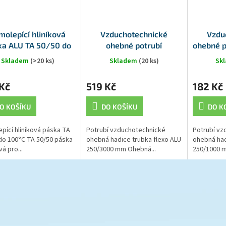
molepící hliníková
Vzduchotechnické
Vzdu
ka ALU TA 50/50 do
ohebné potrubí
ohebné p
100 st.C
250/3000 ALU
Skladem
(>20 ks)
Skladem
(20 ks)
Sk
Kč
519 Kč
182 Kč
O KOŠÍKU
DO KOŠÍKU
DO K
pící hliníková páska TA
Potrubí vzduchotechnické
Potrubí vz
do 100°C TA 50/50 páska
ohebná hadice trubka flexo ALU
ohebná had
vá pro...
250/3000 mm Ohebná...
250/1000 m