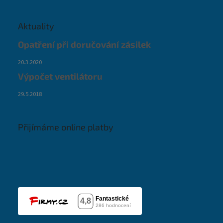
Aktuality
Opatření při doručování zásilek
20.3.2020
Výpočet ventilátoru
29.5.2018
Přijímáme online platby