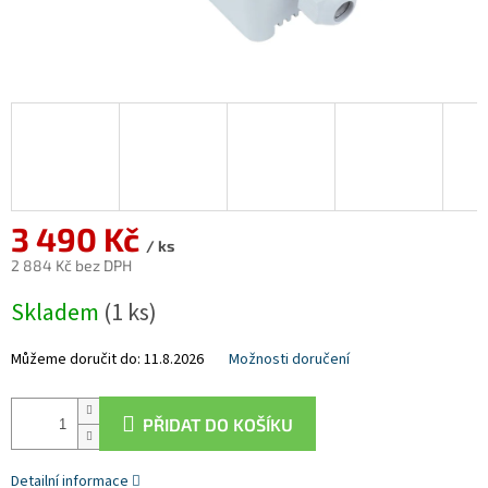
3 490 Kč
/ ks
2 884 Kč bez DPH
Měrná
Skladem
(1 ks)
cena:
Můžeme doručit do:
11.8.2026
Možnosti doručení
PŘIDAT DO KOŠÍKU
Detailní informace