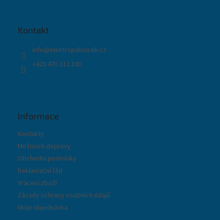
p
a
t
Kontakt
í
info
@
elektropaloucek.cz
+420 476 112 100
Informace
Kontakty
Možnosti dopravy
Obchodní podmínky
Reklamační řád
Vrácení zboží
Zásady ochrany osobních údajů
Moje objednávka