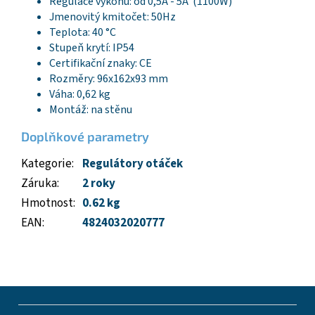
Regulace výkonu: od 0,5A - 5A (1100W)
Jmenovitý kmitočet: 50Hz
Teplota: 40 °C
Stupeň krytí: IP54
Certifikační znaky: CE
Rozměry: 96х162х93 mm
Váha: 0,62 kg
Montáž: na stěnu
Doplňkové parametry
Kategorie
:
Regulátory otáček
Záruka
:
2 roky
Hmotnost
:
0.62 kg
EAN
:
4824032020777
Z
á