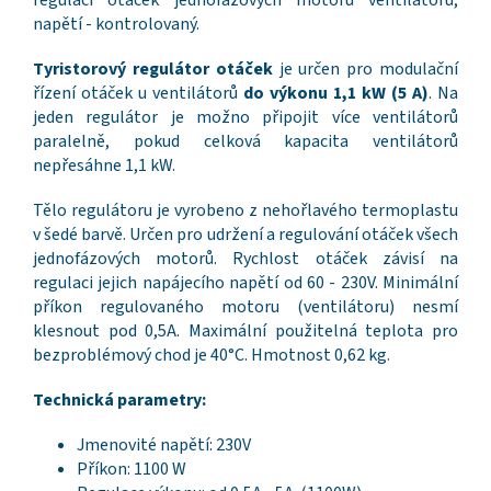
regulaci otáček jednofázových motorů ventilátorů,
napětí - kontrolovaný.
Tyristorový regulátor otáček
je určen pro modulační
řízení otáček u ventilátorů
do výkonu 1,1 kW (5 A)
. Na
jeden regulátor je možno připojit více ventilátorů
paralelně, pokud celková kapacita ventilátorů
nepřesáhne 1,1 kW.
Tělo regulátoru je vyrobeno z nehořlavého termoplastu
v šedé barvě. Určen pro udržení a regulování otáček všech
jednofázových motorů. Rychlost otáček závisí na
regulaci jejich napájecího napětí od 60 - 230V. Minimální
příkon regulovaného motoru (ventilátoru) nesmí
klesnout pod 0,5A. Maximální použitelná teplota pro
bezproblémový chod je 40°C. Hmotnost 0,62 kg.
Technická parametry:
Jmenovité napětí: 230V
Příkon: 1100 W