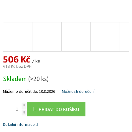
506 Kč
/ ks
418 Kč bez DPH
Měrná
Skladem
(>20 ks)
cena:
Můžeme doručit do:
10.8.2026
Možnosti doručení
PŘIDAT DO KOŠÍKU
Detailní informace