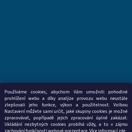
Používáme cookies, abychom Vám umožnili pohodlné
prohlížení webu a díky analýze provozu webu neustále
zlepšovali jeho funkce, výkon a použitelnost. Volbou
www.vzduchotechnika-ventilatory.cz
www.palmat.cz
Nastavení můžete sami určit, jaké skupiny cookies je možné
zpracovávat, popřípadě jejich zpracování úplně zakázat.
Ukládání nezbytných cookies probíhá vždy, a to v zájmu
zachování funkčnosti webové prezentace. Více informací
zde
.