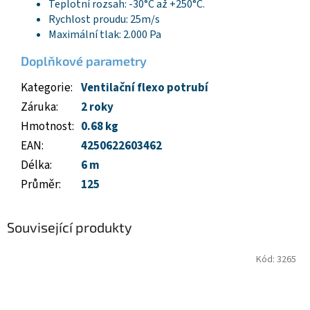
Teplotní rozsah: -30°C až +250°C.
Rychlost proudu: 25m/s
Maximální tlak: 2.000 Pa
Doplňkové parametry
Kategorie
:
Ventilační flexo potrubí
Záruka
:
2 roky
Hmotnost
:
0.68 kg
EAN
:
4250622603462
Délka
:
6 m
Průměr
:
125
Související produkty
Kód:
3265