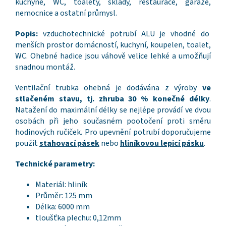
kuchyně, WC, toalety, sklady, restaurace, garáže,
nemocnice a ostatní průmysl.
Popis:
vzduchotechnické potrubí ALU je vhodné do
menších prostor domácností, kuchyní, koupelen, toalet,
WC. Ohebné hadice jsou váhově velice lehké a umožňují
snadnou montáž.
Ventilační trubka ohebná je dodávána z výroby
ve
stlačeném stavu, tj. zhruba 30 % konečné délky
.
Natažení do maximální délky se nejlépe provádí ve dvou
osobách při jeho současném pootočení proti směru
hodinových ručiček. Pro upevnění potrubí doporučujeme
použít
stahovací pásek
nebo
hliníkovou lepicí pásku
.
Technické parametry:
Materiál: hliník
Průměr: 125 mm
Délka: 6000 mm
tloušťka plechu: 0,12mm