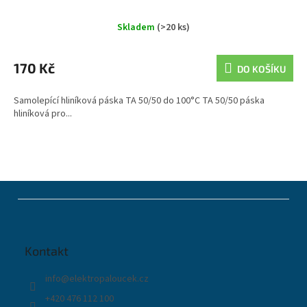
Skladem
(>20 ks)
170 Kč
DO KOŠÍKU
Samolepící hliníková páska TA 50/50 do 100°C TA 50/50 páska
hliníková pro...
Z
á
p
a
t
Kontakt
í
info
@
elektropaloucek.cz
+420 476 112 100