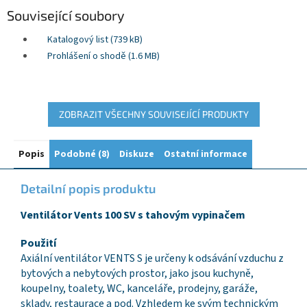
Související soubory
Katalogový list (739 kB)
Prohlášení o shodě (1.6 MB)
ZOBRAZIT VŠECHNY SOUVISEJÍCÍ PRODUKTY
Popis
Podobné (8)
Diskuze
Ostatní informace
Detailní popis produktu
Ventilátor Vents 100 SV s tahovým vypinačem
Použití
Axiální ventilátor VENTS S je určeny k odsávání vzduchu z
bytových a nebytových prostor, jako jsou kuchyně,
koupelny, toalety, WC, kanceláře, prodejny, garáže,
sklady, restaurace a pod. Vzhledem ke svým technickým