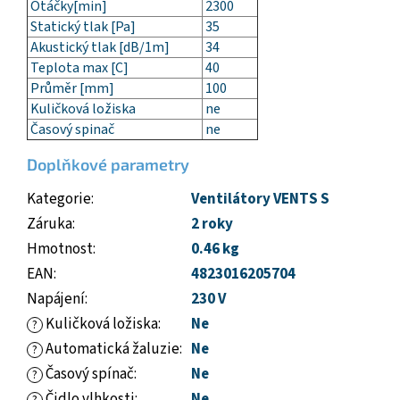
Otáčky[min]
2300
Statický tlak [Pa]
35
Akustický tlak [dB/1m]
34
Teplota max [C]
40
Průměr [mm]
100
Kuličková ložiska
ne
Časový spinač
ne
Doplňkové parametry
Kategorie
:
Ventilátory VENTS S
Záruka
:
2 roky
Hmotnost
:
0.46 kg
EAN
:
4823016205704
Napájení
:
230 V
Kuličková ložiska
:
Ne
?
Automatická žaluzie
:
Ne
?
Časový spínač
:
Ne
?
Čidlo vlhkosti
:
Ne