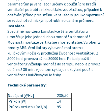
parametrům je ventilátor určeny k použití pro kratší
ventilační potrubí s nízkou tlakovou ztrátou, případně k
odsávání přímo přes stěnu. Ventilátory jsou kompatibilní
se vzduchotechnickým potrubím o daném průměru.
Instalace
Speciálně navržená konstrukce těla ventilátoru
umožňuje jeho jednoduchou montáž a demontáž.
Možnost montáže vertikálně i horizontálně. Vyroben z
hmoty ABS. Ventilátory vybavené motorem s
kuličkovými ložisky prodlužují životnost ventilátoru z
5000 hod. provozu až na 30000 hod. Pokud použití
ventilátoru vyžaduje montáž do stropu, nebo je provoz
delší než 30 min. v jednom cyklu je nezbytné použít
ventilátor s kuličkovými ložisky.
Technické parametry:
Napájení [V/Hz]
230/50
Příkon [W]
14
Průtok vzduchu [m3/h]
95