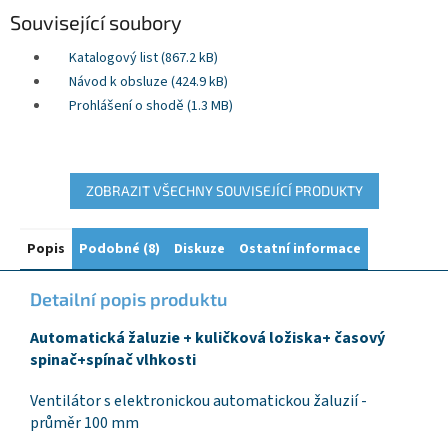
Související soubory
Katalogový list (867.2 kB)
Návod k obsluze (424.9 kB)
Prohlášení o shodě (1.3 MB)
ZOBRAZIT VŠECHNY SOUVISEJÍCÍ PRODUKTY
Popis
Podobné (8)
Diskuze
Ostatní informace
Detailní popis produktu
Automatická žaluzie + kuličková ložiska+ časový
spinač+spínač vlhkosti
Ventilátor s elektronickou automatickou žaluzií -
průměr 100 mm