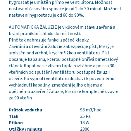
hygrostat je umístěn přímo ve ventilátoru. Možnost
nastavení časového spinače je od 2 do 30 minut. Možnost
nastavení hygrostatu je od 60 do 90%.
AUTOMATICKÁ ŽALUZIE je v klidovém stavu zavřená a
brání pronikání chladu do místností.
Plně tak nahrazuje funkci zpětné klapky.
Zavírání a otevírání žaluzie zabezpečuje píst, který je
umístěn pod vrchní, krycí mřížkou ventilátoru. Píst
obsahuje kapalinu, kterou postupně ohřívá bimetalový
článek. Kapalina se vlivem tapla roztáhne a po cca 30
vteřinách od spuštění ventilátoru postupně žaluzii
otevře. Po vypnutí ventilátoru dochází k pozvolnému
vychladnutí kapaliny, zmenšení jejího objemu a
opětnému uzavření žaluzie, která se kompletně uzavře
za 90 vteřin
Průtok vzduchu
98 m3/hod
Tlak
35 Pa
Příkon
18 W
Otáčky / minuta
2300