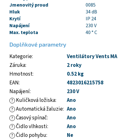
Jmenovitý proud
0085
Hluk
34 dB
Krytí
IP 24
Napájení
230 V
Max. teplota
40 ° C
Doplňkové parametry
Kategorie
:
Ventilátory Vents MA
Záruka
:
2 roky
Hmotnost
:
0.52 kg
EAN
:
4823016215758
Napájení
:
230 V
Kuličková ložiska
:
Ano
?
Automatická žaluzie
:
Ano
?
Časový spínač
:
Ano
?
Čidlo vlhkosti
:
Ano
?
Čidlo pohybu
:
Ne
?