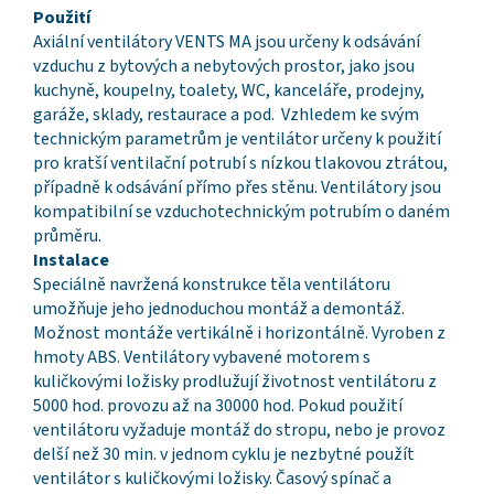
Použití
Axiální ventilátory VENTS MA jsou určeny k odsávání
vzduchu z bytových a nebytových prostor, jako jsou
kuchyně, koupelny, toalety, WC, kanceláře, prodejny,
garáže, sklady, restaurace a pod. Vzhledem ke svým
technickým parametrům je ventilátor určeny k použití
pro kratší ventilační potrubí s nízkou tlakovou ztrátou,
případně k odsávání přímo přes stěnu. Ventilátory jsou
kompatibilní se vzduchotechnickým potrubím o daném
průměru.
Instalace
Speciálně navržená konstrukce těla ventilátoru
umožňuje jeho jednoduchou montáž a demontáž.
Možnost montáže vertikálně i horizontálně. Vyroben z
hmoty ABS. Ventilátory vybavené motorem s
kuličkovými ložisky prodlužují životnost ventilátoru z
5000 hod. provozu až na 30000 hod. Pokud použití
ventilátoru vyžaduje montáž do stropu, nebo je provoz
delší než 30 min. v jednom cyklu je nezbytné použít
ventilátor s kuličkovými ložisky. Časový spínač a