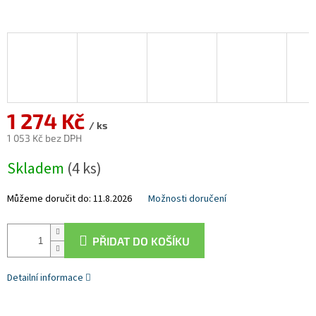
1 274 Kč
/ ks
1 053 Kč bez DPH
Měrná
Skladem
(4 ks)
cena:
Můžeme doručit do:
11.8.2026
Možnosti doručení
PŘIDAT DO KOŠÍKU
Detailní informace