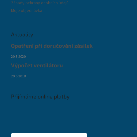
Zásady ochrany osobních údajů
Moje objednávka
Aktuality
Opatření při doručování zásilek
20.3.2020
Výpočet ventilátoru
29.5.2018
Přijímáme online platby