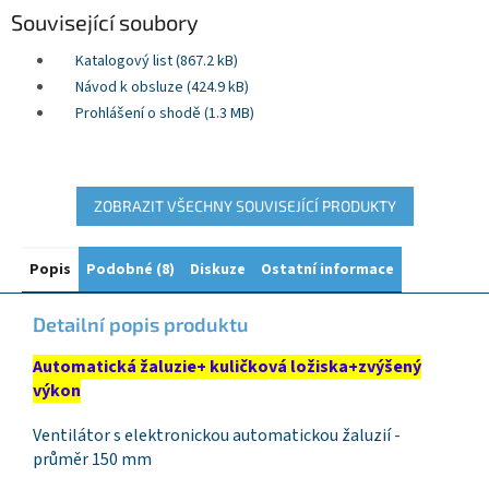
Související soubory
Katalogový list (867.2 kB)
Návod k obsluze (424.9 kB)
Prohlášení o shodě (1.3 MB)
ZOBRAZIT VŠECHNY SOUVISEJÍCÍ PRODUKTY
Popis
Podobné (8)
Diskuze
Ostatní informace
Detailní popis produktu
Automatická žaluzie+ kuličková ložiska+zvýšený
výkon
Ventilátor s elektronickou automatickou žaluzií -
průměr 150 mm