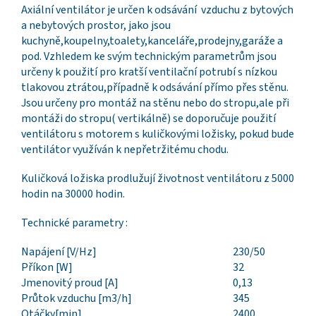
Axiální ventilátor je určen k odsávání vzduchu z bytových
a nebytových prostor, jako jsou
kuchyně,koupelny,toalety,kanceláře,prodejny,garáže a
pod. Vzhledem ke svým technickým parametrům jsou
určeny k použití pro kratší ventilační potrubí s nízkou
tlakovou ztrátou,případně k odsávání přímo přes stěnu.
Jsou určeny pro montáž na stěnu nebo do stropu,ale při
montáži do stropu( vertikálně) se doporučuje použití
ventilátoru s motorem s kuličkovými ložisky, pokud bude
ventilátor využíván k nepřetržitému chodu.
Kuličková ložiska prodlužují životnost ventilátoru z 5000
hodin na 30000 hodin.
Technické parametry :
Napájení [V/Hz]
230/50
Příkon [W]
32
Jmenovitý proud [A]
0,13
Průtok vzduchu [m3/h]
345
Otáčky[min]
2400