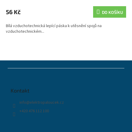
56 Kč
DO KOŠÍKU
Bílá vzduchotechnická lepící páska k utěsnění spojů na
vzduchotechnickém...
Z
á
p
a
t
Kontakt
í
info
@
elektropaloucek.cz
+420 476 112 100