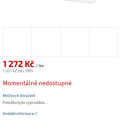
1 272 Kč
/ ks
1 051 Kč bez DPH
Měrná
Momentálně nedostupné
cena:
Možnosti doručení
Položka byla vyprodána…
Detailní informace