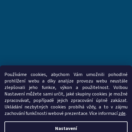
Používáme cookies, abychom Vám umožnili pohodlné
prohlížení webu a díky analýze provozu webu neustále
zlepšovali jeho funkce, výkon a použitelnost. Volbou
www.vzduchotechnika-ventilatory.cz
www.palmat.cz
Nastavení můžete sami určit, jaké skupiny cookies je možné
zpracovávat, popřípadě jejich zpracování úplně zakázat.
Ukládání nezbytných cookies probíhá vždy, a to v zájmu
zachování funkčnosti webové prezentace. Více informací
zde
.
Vytvořil Shoptet
Nastavení