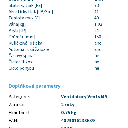
Statický tlak [Pa]
98
Akustický tlak [dB/3m]
41
Teplota max [C]
40
Váha[kg]
1,02
Krytí [IP]
24
Průměr [mm]
150
Kuličková ložiska
ano
Automatická žaluzie
ano
Časový spínač
ne
Čidlo vlhkosti
ne
Čidlo pohybu
ne
Doplňkové parametry
Kategorie
:
Ventilátory Vents MA
Záruka
:
2 roky
Hmotnost
:
0.75 kg
EAN
:
4823016233639