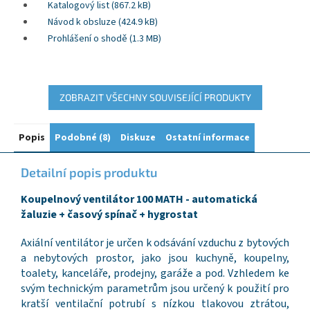
Katalogový list (867.2 kB)
Návod k obsluze (424.9 kB)
Prohlášení o shodě (1.3 MB)
ZOBRAZIT VŠECHNY SOUVISEJÍCÍ PRODUKTY
Popis
Podobné (8)
Diskuze
Ostatní informace
Detailní popis produktu
Koupelnový ventilátor 100 MATH - automatická
žaluzie + časový spínač + hygrostat
Axiální ventilátor je určen k odsávání vzduchu z bytových
a nebytových prostor, jako jsou kuchyně, koupelny,
toalety, kanceláře, prodejny, garáže a pod. Vzhledem ke
svým technickým parametrům jsou určený k použití pro
kratší ventilační potrubí s nízkou tlakovou ztrátou,