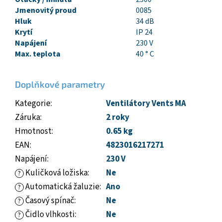
Jmenovitý proud
0085
Hluk
34 dB
Krytí
IP 24
Napájení
230 V
Max. teplota
40 ° C
Doplňkové parametry
Kategorie
:
Ventilátory Vents MA
Záruka
:
2 roky
Hmotnost
:
0.65 kg
EAN
:
4823016217271
Napájení
:
230 V
Kuličková ložiska
:
Ne
?
Automatická žaluzie
:
Ano
?
Časový spínač
:
Ne
?
Čidlo vlhkosti
:
Ne
?