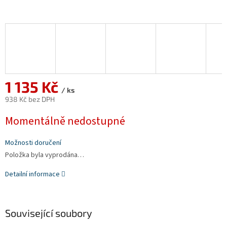
1 135 Kč
/ ks
938 Kč bez DPH
Měrná
Momentálně nedostupné
cena:
Možnosti doručení
Položka byla vyprodána…
Detailní informace
Související soubory