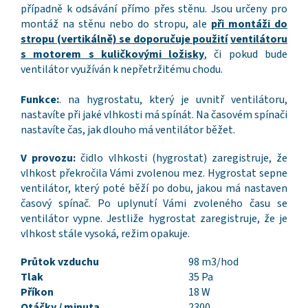
případně k odsávání přímo přes stěnu. Jsou určeny pro
montáž na stěnu nebo do stropu, ale
při montáži do
stropu (vertikálně) se doporučuje použití
ventilátoru
s motorem s kuličkovými ložisky
, či pokud bude
ventilátor využíván k nepřetržitému chodu.
Funkce:
. na hygrostatu, který je uvnitř ventilátoru,
nastavíte při jaké vlhkosti má spínát. Na časovém spínači
nastavíte čas, jak dlouho má ventilátor běžet.
V provozu:
čidlo vlhkosti (hygrostat) zaregistruje, že
vlhkost překročila Vámi zvolenou mez. Hygrostat sepne
ventilátor, který poté běží po dobu, jakou má nastaven
časový spínač. Po uplynutí Vámi zvoleného času se
ventilátor vypne. Jestliže hygrostat zaregistruje, že je
vlhkost stále vysoká, režim opakuje.
Průtok vzduchu
98 m3/hod
Tlak
35 Pa
Příkon
18 W
Otáčky / minuta
2300