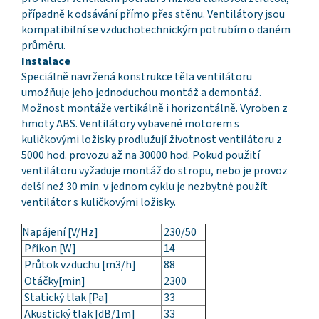
případně k odsávání přímo přes stěnu. Ventilátory jsou
kompatibilní se vzduchotechnickým potrubím o daném
průměru.
Instalace
Speciálně navržená konstrukce těla ventilátoru
umožňuje jeho jednoduchou montáž a demontáž.
Možnost montáže vertikálně i horizontálně. Vyroben z
hmoty ABS. Ventilátory vybavené motorem s
kuličkovými ložisky prodlužují životnost ventilátoru z
5000 hod. provozu až na 30000 hod. Pokud použití
ventilátoru vyžaduje montáž do stropu, nebo je provoz
delší než 30 min. v jednom cyklu je nezbytné použít
ventilátor s kuličkovými ložisky.
Napájení [V/Hz]
230/50
Příkon [W]
14
Průtok vzduchu [m3/h]
88
Otáčky[min]
2300
Statický tlak [Pa]
33
Akustický tlak [dB/1m]
33