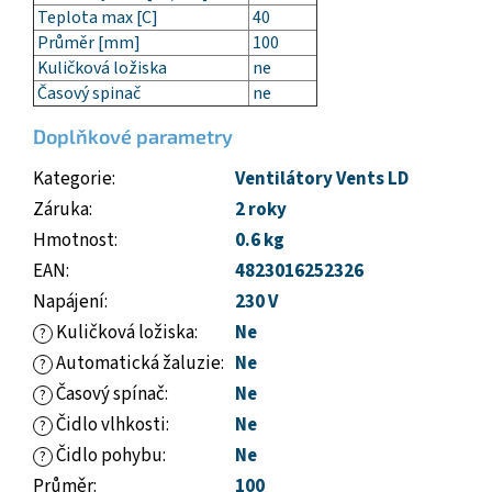
Teplota max [C]
40
Průměr [mm]
100
Kuličková ložiska
ne
Časový spinač
ne
Doplňkové parametry
Kategorie
:
Ventilátory Vents LD
Záruka
:
2 roky
Hmotnost
:
0.6 kg
EAN
:
4823016252326
Napájení
:
230 V
Kuličková ložiska
:
Ne
?
Automatická žaluzie
:
Ne
?
Časový spínač
:
Ne
?
Čidlo vlhkosti
:
Ne
?
Čidlo pohybu
:
Ne
?
Průměr
:
100