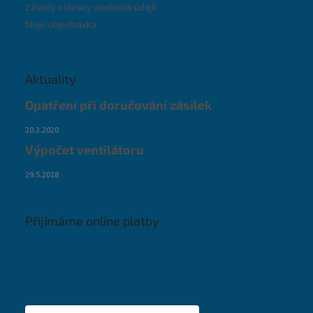
Zásady ochrany osobních údajů
Moje objednávka
Aktuality
Opatření při doručování zásilek
20.3.2020
Výpočet ventilátoru
29.5.2018
Přijímáme online platby