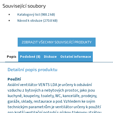
Související soubory
Katalogový list (988.2 kB)
Návod k obsluze (270.8 kB)
ZOBRAZIT VŠECHNY SOUVISEJÍCÍ PRODUKTY
Popis
Podobné (8)
Diskuze
Ostatní informace
Detailní popis produktu
Použití
Axiální ventilátor VENTS LDA je určeny k odsávání
vzduchu z bytových a nebytových prostor, jako jsou
kuchyně, koupelny, toalety, WC, kanceláře, prodejny,
garáže, sklady, restaurace a pod. Vzhledem ke svým
technickým parametrům je ventilátor určeny k použití
pro kratší ventilační potrubí s nízkou tlakovou ztrátou,