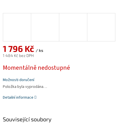
1 796 Kč
/ ks
1 484 Kč bez DPH
Měrná
Momentálně nedostupné
cena:
Možnosti doručení
Položka byla vyprodána…
Detailní informace
Související soubory