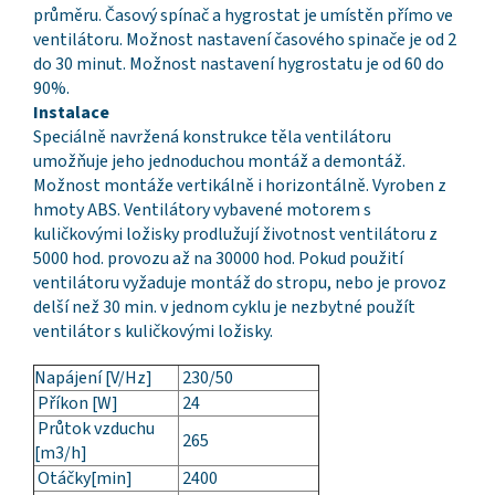
průměru. Časový spínač a hygrostat je umístěn přímo ve
ventilátoru. Možnost nastavení časového spinače je od 2
do 30 minut. Možnost nastavení hygrostatu je od 60 do
90%.
Instalace
Speciálně navržená konstrukce těla ventilátoru
umožňuje jeho jednoduchou montáž a demontáž.
Možnost montáže vertikálně i horizontálně. Vyroben z
hmoty ABS. Ventilátory vybavené motorem s
kuličkovými ložisky prodlužují životnost ventilátoru z
5000 hod. provozu až na 30000 hod. Pokud použití
ventilátoru vyžaduje montáž do stropu, nebo je provoz
delší než 30 min. v jednom cyklu je nezbytné použít
ventilátor s kuličkovými ložisky.
Napájení [V/Hz]
230/50
Příkon [W]
24
Průtok vzduchu
265
[m3/h]
Otáčky[min]
2400