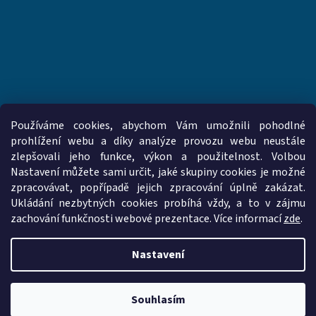
Používáme cookies, abychom Vám umožnili pohodlné
prohlížení webu a díky analýze provozu webu neustále
zlepšovali jeho funkce, výkon a použitelnost. Volbou
www.vzduchotechnika-ventilatory.cz
www.palmat.cz
Nastavení můžete sami určit, jaké skupiny cookies je možné
zpracovávat, popřípadě jejich zpracování úplně zakázat.
Ukládání nezbytných cookies probíhá vždy, a to v zájmu
zachování funkčnosti webové prezentace. Více informací
zde
.
Vytvořil Shoptet
Nastavení
Copyright 2026
vzduchotechnika-ventilatory.cz
. Všechna práva
vyhrazena.
Upravit nastavení cookies
Souhlasím