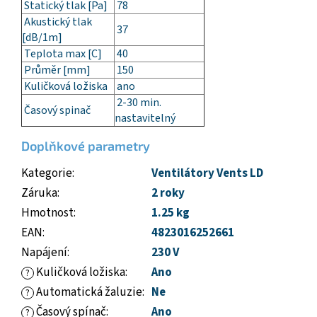
Statický tlak [Pa]
78
Akustický tlak
37
[dB/1m]
Teplota max [C]
40
Průměr [mm]
150
Kuličková ložiska
ano
2-30 min.
Časový spinač
nastavitelný
Doplňkové parametry
Kategorie
:
Ventilátory Vents LD
Záruka
:
2 roky
Hmotnost
:
1.25 kg
EAN
:
4823016252661
Napájení
:
230 V
Kuličková ložiska
:
Ano
?
Automatická žaluzie
:
Ne
?
Časový spínač
:
Ano
?