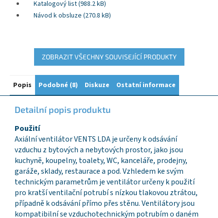
Katalogový list (988.2 kB)
Návod k obsluze (270.8 kB)
ZOBRAZIT VŠECHNY SOUVISEJÍCÍ PRODUKTY
Popis
Podobné (8)
Diskuze
Ostatní informace
Detailní popis produktu
Použití
Axiální ventilátor VENTS LDA je určeny k odsávání
vzduchu z bytových a nebytových prostor, jako jsou
kuchyně, koupelny, toalety, WC, kanceláře, prodejny,
garáže, sklady, restaurace a pod. Vzhledem ke svým
technickým parametrům je ventilátor určeny k použití
pro kratší ventilační potrubí s nízkou tlakovou ztrátou,
případně k odsávání přímo přes stěnu. Ventilátory jsou
kompatibilní se vzduchotechnickým potrubím o daném