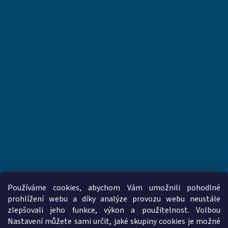
Používáme cookies, abychom Vám umožnili pohodlné
prohlížení webu a díky analýze provozu webu neustále
zlepšovali jeho funkce, výkon a použitelnost. Volbou
www.vzduchotechnika-ventilatory.cz
www.palmat.cz
Nastavení můžete sami určit, jaké skupiny cookies je možné