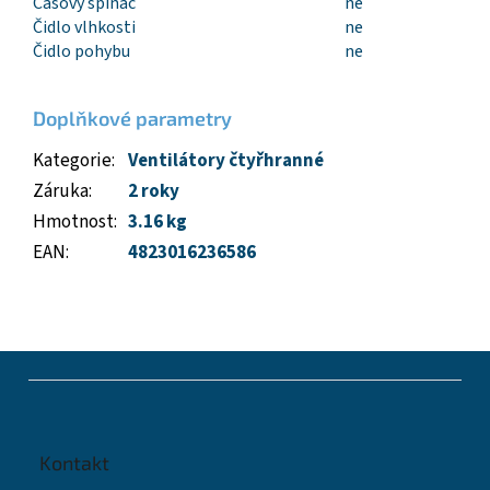
Časový spínač
ne
Čidlo vlhkosti
ne
Čidlo pohybu
ne
Doplňkové parametry
Kategorie
:
Ventilátory čtyřhranné
Záruka
:
2 roky
Hmotnost
:
3.16 kg
EAN
:
4823016236586
Z
á
p
a
t
Kontakt
í