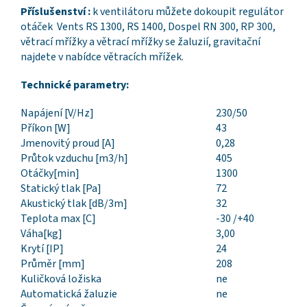
Příslušenství :
k ventilátoru můžete dokoupit regulátor
otáček Vents RS 1300, RS 1400, Dospel RN 300, RP 300,
větrací mřížky a větrací mřížky se žaluzií, gravitační
najdete v nabídce větracích mřížek.
Technické parametry:
Napájení [V/Hz]
230/50
Příkon [W]
43
Jmenovitý proud [A]
0,28
Průtok vzduchu [m3/h]
405
Otáčky[min]
1300
Statický tlak [Pa]
72
Akustický tlak [dB/3m]
32
Teplota max [C]
-30 /+40
Váha[kg]
3,00
Krytí [IP]
24
Průměr [mm]
208
Kuličková ložiska
ne
Automatická žaluzie
ne