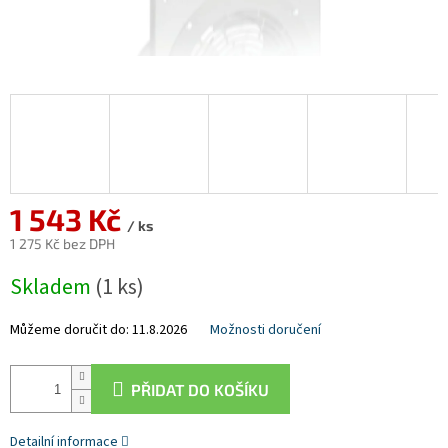
1 543 Kč
/ ks
1 275 Kč bez DPH
Měrná
Skladem
(1 ks)
cena:
Můžeme doručit do:
11.8.2026
Možnosti doručení
PŘIDAT DO KOŠÍKU
Detailní informace