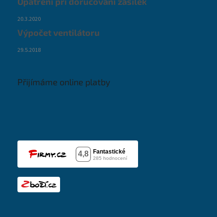
Opatření při doručování zásilek
20.3.2020
Výpočet ventilátoru
29.5.2018
Přijímáme online platby