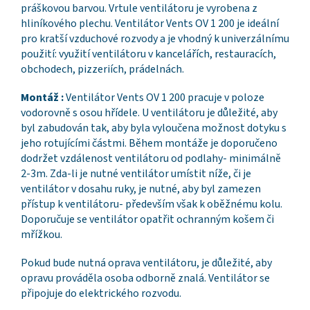
práškovou barvou. Vrtule ventilátoru je vyrobena z
hliníkového plechu. Ventilátor Vents OV 1 200 je ideální
pro kratší vzduchové rozvody a je vhodný k univerzálnímu
použití: využití ventilátoru v kancelářích, restauracích,
obchodech, pizzeriích, prádelnách.
Montáž :
Ventilátor Vents OV 1 200 pracuje v poloze
vodorovně s osou hřídele. U ventilátoru je důležité, aby
byl zabudován tak, aby byla vyloučena možnost dotyku s
jeho rotujícími částmi. Během montáže je doporučeno
dodržet vzdálenost ventilátoru od podlahy- minimálně
2-3m. Zda-li je nutné ventilátor umístit níže, či je
ventilátor v dosahu ruky, je nutné, aby byl zamezen
přístup k ventilátoru- především však k oběžnému kolu.
Doporučuje se ventilátor opatřit ochranným košem či
mřížkou.
Pokud bude nutná oprava ventilátoru, je důležité, aby
opravu prováděla osoba odborně znalá. Ventilátor se
připojuje do elektrického rozvodu.