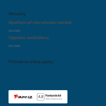
Aktuality
Opatření při doručování zásilek
20.3.2020
Výpočet ventilátoru
29.5.2018
Přijímáme online platby