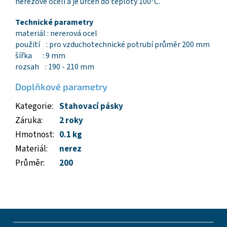
nerezové oceli a je určen do teploty 100°C.
Technické parametry
materiál : nererová ocel
použití : pro vzduchotechnické potrubí průměr 200 mm
šířka : 9 mm
rozsah : 190 - 210 mm
Doplňkové parametry
Kategorie
:
Stahovací pásky
Záruka
:
2 roky
Hmotnost
:
0.1 kg
Materiál
:
nerez
Průměr
:
200
Z
á