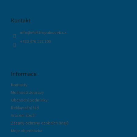
p
a
t
Kontakt
í
info
@
elektropaloucek.cz
+420 476 112 100
Informace
Kontakty
Možnosti dopravy
Obchodní podmínky
Reklamační řád
Vrácení zboží
Zásady ochrany osobních údajů
Moje objednávka