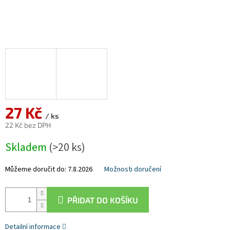
27 Kč
/ ks
22 Kč bez DPH
Měrná
Skladem
(>20 ks)
cena:
Můžeme doručit do:
7.8.2026
Možnosti doručení
PŘIDAT DO KOŠÍKU
Detailní informace