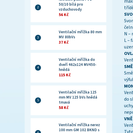
max.
50/10 bílá pro
třídě
vzduchovody
SVO
56 Kč
Svorko
čeln
Ventilační mřížka 80 mm
N – 
MV 80bVs
L – 
37 Kč
uzem
OVL
Vent
Ventilační mřížka do
dveří 462x124 MV450-
SMĚ
hnědá
Směr
115 Kč
výfu
MON
Vent
Ventilační mřížka 125
mm MV 125 bVs hnědá
do s
tmavá
uchy
58 Kč
nepo
VNĚ
Vent
Ventilační mřížka nerez
100 mm GM 102 BKND s
Tyto