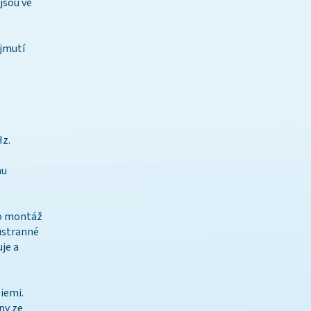
jsou ve
Hz.
mu
ro montáž
oustranné
je a
iemi.
ny ze