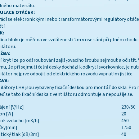
ného materiálu.
ULACE OTÁČEK:
ádí se elektronickými nebo transformátorovými regulátory otá
tí.
K:
ina hluku je měřena ve vzdálenosti 2m v ose sání při plném chodu
ilátoru.
ŽBA:
t lze po odšroubování zajišܙovacího šroubu sejmout a očistit. Vzhledem
mu, že při sejmutí čelní desky dochází k odkrytí svorkovnice, je nu
ilátor nejprve odpojit od elektrického rozvodu vypnutím jističe.
AVA:
ilátory LHV jsou vybaveny fixační deskou pro montáž do skla. Pro
eď se tato fixační deska z ventilátoru odmontuje a nepoužije se.
jení [V/Hz]
230/50
on [W]
20
ok vzduchu [m3/h]
450
čky[min]
1750
tický tlak [dB/3m]
40