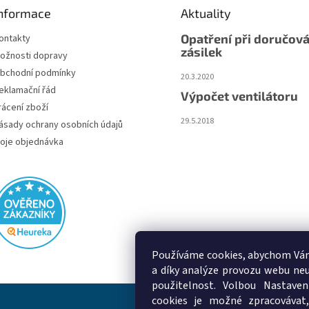
nformace
Aktuality
Opatření při doručová
ontakty
zásilek
ožnosti dopravy
bchodní podmínky
20.3.2020
eklamační řád
Výpočet ventilátoru
rácení zboží
29.5.2018
ásady ochrany osobních údajů
oje objednávka
Používáme cookies, abychom Vám
a díky analýze provozu webu neu
použitelnost. Volbou Nastaven
cookies je možné zpracovávat,