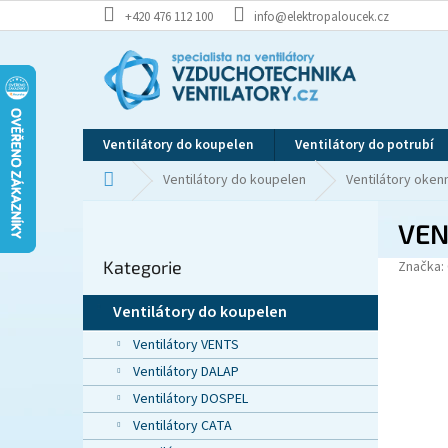
Přejít
+420 476 112 100
info@elektropaloucek.cz
na
obsah
Ventilátory do koupelen
Ventilátory do potrubí
Domů
Ventilátory do koupelen
Ventilátory okenn
P
VEN
o
Přeskočit
s
Kategorie
kategorie
Značka:
t
r
Ventilátory do koupelen
a
n
Ventilátory VENTS
n
Ventilátory DALAP
í
Ventilátory DOSPEL
p
Ventilátory CATA
a