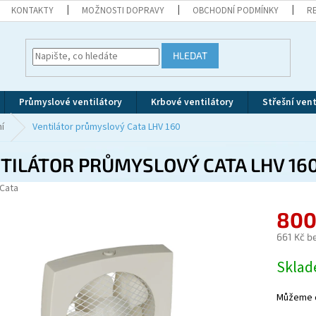
KONTAKTY
MOŽNOSTI DOPRAVY
OBCHODNÍ PODMÍNKY
R
HLEDAT
Průmyslové ventilátory
Krbové ventilátory
Střešní vent
í
Ventilátor průmyslový Cata LHV 160
TILÁTOR PRŮMYSLOVÝ CATA LHV 16
Cata
800
661 Kč b
Měrná
Skla
cena:
Můžeme d