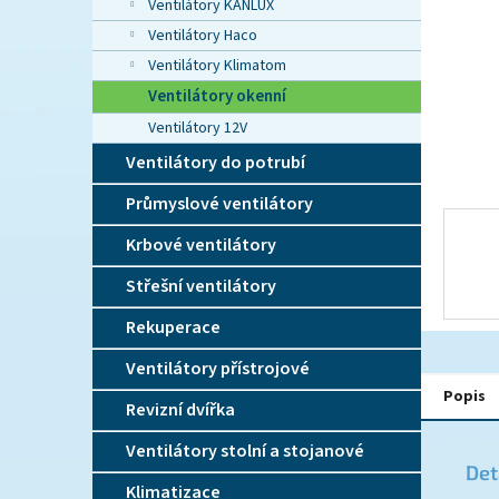
n
Ventilátory KANLUX
e
Ventilátory Haco
l
Ventilátory Klimatom
Ventilátory okenní
Ventilátory 12V
Ventilátory do potrubí
Průmyslové ventilátory
Krbové ventilátory
Střešní ventilátory
Rekuperace
Ventilátory přístrojové
Popis
Revizní dvířka
Ventilátory stolní a stojanové
Det
Klimatizace