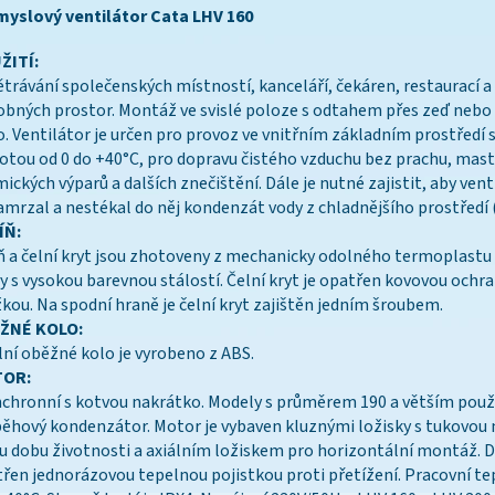
myslový ventilátor Cata LHV 160
ŽITÍ:
trávání společenských místností, kanceláří, čekáren, restaurací a
bných prostor. Montáž ve svislé poloze s odtahem přes zeď nebo
. Ventilátor je určen pro provoz ve vnitřním základním prostředí 
otou od 0 do +40°C, pro dopravu čistého vzduchu bez prachu, mas
ických výparů a dalších znečištění. Dále je nutné zajistit, aby vent
mrzal a nestékal do něj kondenzát vody z chladnějšího prostředí 
ÍŇ:
ň a čelní kryt jsou zhotoveny z mechanicky odolného termoplastu 
y s vysokou barevnou stálostí. Čelní kryt je opatřen kovovou ochr
kou. Na spodní hraně je čelní kryt zajištěn jedním šroubem.
ŽNÉ KOLO:
lní oběžné kolo je vyrobeno z ABS.
OR:
chronní s kotvou nakrátko. Modely s průměrem 190 a větším použí
ěhový kondenzátor. Motor je vybaven kluznými ložisky s tukovou 
u dobu životnosti a axiálním ložiskem pro horizontální montáž. D
řen jednorázovou tepelnou pojistkou proti přetížení. Pracovní te