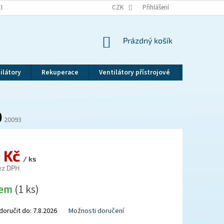
EKLAMAČNÍ ŘÁD
VRÁCENÍ ZBOŽÍ
CZK
ZÁSADY OCHRANY OSOBNÍCH ÚDAJ
Přihlášení
NÁKUPNÍ
Prázdný košík
KOŠÍK
ilátory
Rekuperace
Ventilátory přístrojové
Revizní dv
0
20093
 Kč
/ ks
ez DPH
dem
(1 ks)
oručit do:
7.8.2026
Možnosti doručení