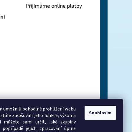
Přijímáme online platby
ní
 umožnili pohodlné prohlížení webu
Souhlasím
stále zlepšovali jeho funkce, výkon a
í můžete sami určit, jaké skupiny
 popřípadě jejich zpracování úplně