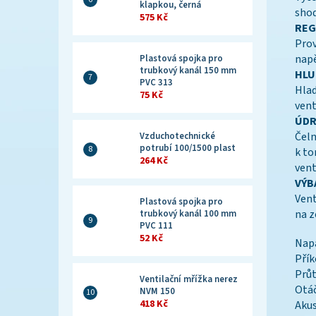
klapkou, černá
shod
575 Kč
REG
Prov
napě
Plastová spojka pro
trubkový kanál 150 mm
HLU
PVC 313
Hlad
75 Kč
vent
ÚDR
Čelní kry
Vzduchotechnické
potrubí 100/1500 plast
k to
264 Kč
vent
VÝB
Vent
Plastová spojka pro
na z
trubkový kanál 100 mm
PVC 111
52 Kč
Napá
Přík
Průt
Ventilační mřížka nerez
Otá
NVM 150
418 Kč
Akus