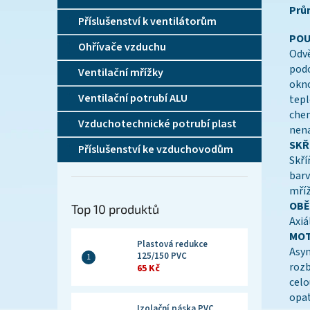
Prů
Příslušenství k ventilátorům
POU
Ohřívače vzduchu
Odvě
podo
Ventilační mřížky
okno
Ventilační potrubí ALU
tepl
chem
Vzduchotechnické potrubí plast
nena
SKŘ
Příslušenství ke vzduchovodům
Skří
barv
mříž
OBĚ
Top 10 produktů
Axiá
MOT
Plastová redukce
Asyn
125/150 PVC
rozb
65 Kč
celo
opat
Izolační páska PVC