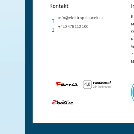
a
Kontakt
I
t
í
K
info
@
elektropaloucek.cz
M
+420 476 112 100
O
R
V
Z
M