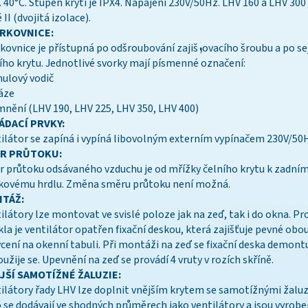
 40°C. Stupeň krytí je IPX4. Napájení 230V/50Hz. LHV 160 a LHV 300 
 II (dvojitá izolace).
RKOVNICE:
vnice je přístupná po odšroubování zajišܙovacího šroubu a po sejmutí
ího krytu. Jednotlivé svorky mají písmenné označení:
nulový vodič
fáze
nění (LHV 190, LHV 225, LHV 350, LHV 400)
ÁDACÍ PRVKY:
ilátor se zapíná i vypíná libovolným externím vypínačem 230V/50
R PRŮTOKU:
 průtoku odsávaného vzduchu je od mřížky čelního krytu k zadní
kovému hrdlu. Změna směru průtoku není možná.
TÁŽ:
ilátory lze montovat ve svislé poloze jak na zeď, tak i do okna. P
kla je ventilátor opatřen fixační deskou, která zajišťuje pevné ob
cení na okenní tabuli. Při montáži na zeď se fixační deska demontu
užije se. Upevnění na zeď se provádí 4 vruty v rozích skříně.
JŠÍ SAMOTÍŽNÉ ŽALUZIE:
ilátory řady LHV lze doplnit vnějším krytem se samotížnými žaluz
 se dodávají ve shodných průměrech jako ventilátory a jsou vyrobe