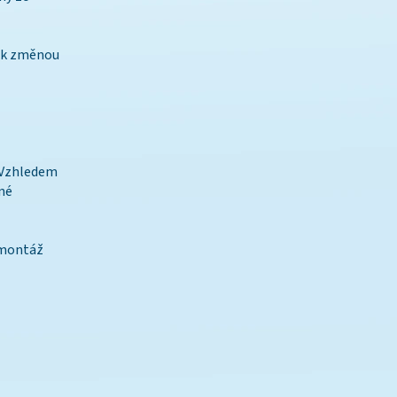
ček změnou
tné
 montáž