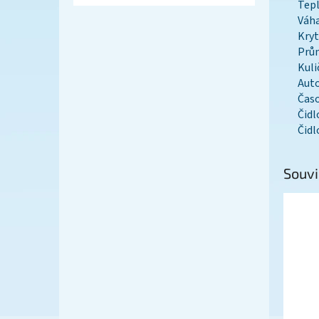
Tepl
Váh
Kryt
Prů
Kuli
Auto
Časo
Čidl
Čidl
Souvi