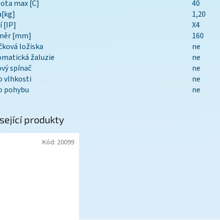
ota max [C]
40
a[kg]
1,20
í [IP]
X4
měr [mm]
160
čková ložiska
ne
matická žaluzie
ne
vý spínač
ne
o vlhkosti
ne
o pohybu
ne
sející produkty
Kód:
20099