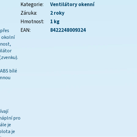
Kategorie
:
Ventilátory okenní
Záruka
:
2 roky
Hmotnost
:
1 kg
EAN
:
8422248009324
 přes
s okolní
tnost,
ilátor
(zvenku).
ABS bílé
annou
vají
náplní pro
ále je
plota je