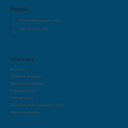
a
t
Kontakt
í
info
@
elektropaloucek.cz
+420 476 112 100
Informace
Kontakty
Možnosti dopravy
Obchodní podmínky
Reklamační řád
Vrácení zboží
Zásady ochrany osobních údajů
Moje objednávka