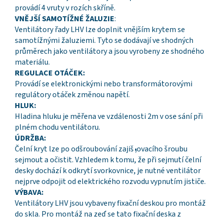
provádí 4 vruty v rozích skříně.
VNĚJŠÍ SAMOTÍŽNÉ ŽALUZIE
:
Ventilátory řady LHV lze doplnit vnějším krytem se
samotížnými žaluziemi. Tyto se dodávají ve shodných
průměrech jako ventilátory a jsou vyrobeny ze shodného
materiálu.
REGULACE OTÁČEK:
Provádí se elektronickými nebo transformátorovými
regulátory otáček změnou napětí.
HLUK:
Hladina hluku je měřena ve vzdálenosti 2m v ose sání při
plném chodu ventilátoru.
ÚDRŽBA:
Čelní kryt lze po odšroubování zajišܙovacího šroubu
sejmout a očistit. Vzhledem k tomu, že při sejmutí čelní
desky dochází k odkrytí svorkovnice, je nutné ventilátor
nejprve odpojit od elektrického rozvodu vypnutím jističe.
VÝBAVA:
Ventilátory LHV jsou vybaveny fixační deskou pro montáž
do skla. Pro montáž na zeď se tato fixační deska z