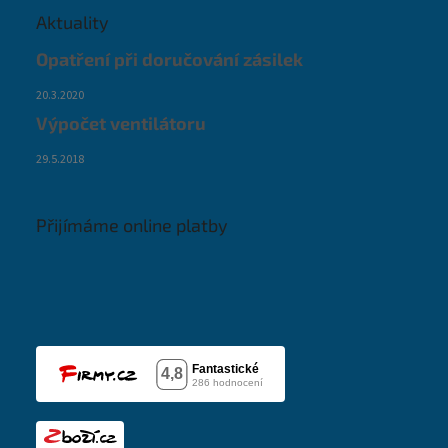
Aktuality
Opatření při doručování zásilek
20.3.2020
Výpočet ventilátoru
29.5.2018
Přijímáme online platby