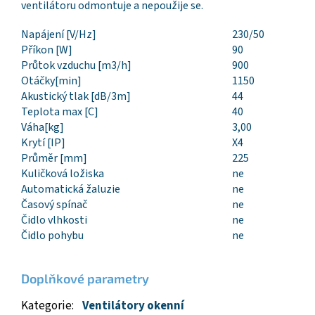
ventilátoru odmontuje a nepoužije se.
Napájení [V/Hz]
230/50
Příkon [W]
90
Průtok vzduchu [m3/h]
900
Otáčky[min]
1150
Akustický tlak [dB/3m]
44
Teplota max [C]
40
Váha[kg]
3,00
Krytí [IP]
X4
Průměr [mm]
225
Kuličková ložiska
ne
Automatická žaluzie
ne
Časový spínač
ne
Čidlo vlhkosti
ne
Čidlo pohybu
ne
Doplňkové parametry
Kategorie
:
Ventilátory okenní