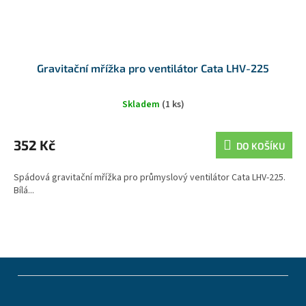
Gravitační mřížka pro ventilátor Cata LHV-225
Skladem
(1 ks)
352 Kč
DO KOŠÍKU
Spádová gravitační mřížka pro průmyslový ventilátor Cata LHV-225.
Bílá...
Z
á
p