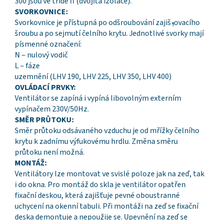
300 jsou ve třídě II (dvojitá izolace).
SVORKOVNICE:
Svorkovnice je přístupná po odšroubování zajišܙovacího
šroubu a po sejmutí čelního krytu. Jednotlivé svorky mají
písmenné označení:
N – nulový vodič
L – fáze
uzemnění (LHV 190, LHV 225, LHV 350, LHV 400)
OVLÁDACÍ PRVKY:
Ventilátor se zapíná i vypíná libovolným externím
vypínačem 230V/50Hz.
SMĚR PRŮTOKU:
Směr průtoku odsávaného vzduchu je od mřížky čelního
krytu k zadnímu výfukovému hrdlu. Změna směru
průtoku není možná.
MONTÁŽ:
Ventilátory lze montovat ve svislé poloze jak na zeď, tak
i do okna. Pro montáž do skla je ventilátor opatřen
fixační deskou, která zajišťuje pevné oboustranné
uchycení na okenní tabuli. Při montáži na zeď se fixační
deska demontuje a nepoužije se. Upevnění na zeď se