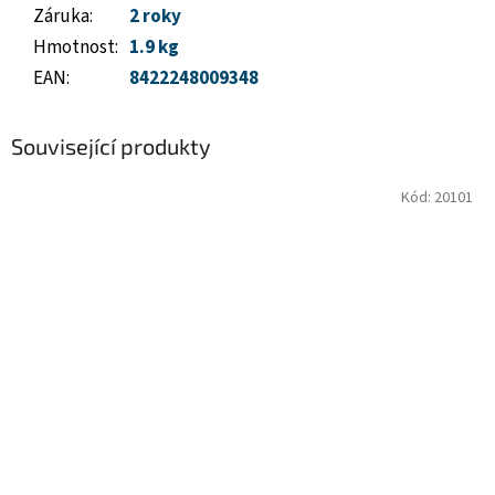
Záruka
:
2 roky
Hmotnost
:
1.9 kg
EAN
:
8422248009348
Související produkty
Kód:
20101