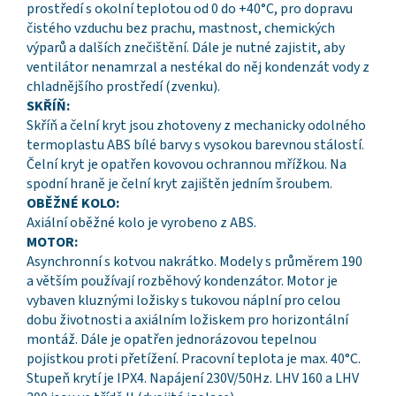
prostředí s okolní teplotou od 0 do +40°C, pro dopravu
čistého vzduchu bez prachu, mastnost, chemických
výparů a dalších znečištění. Dále je nutné zajistit, aby
ventilátor nenamrzal a nestékal do něj kondenzát vody z
chladnějšího prostředí (zvenku).
SKŘÍŇ:
Skříň a čelní kryt jsou zhotoveny z mechanicky odolného
termoplastu ABS bílé barvy s vysokou barevnou stálostí.
Čelní kryt je opatřen kovovou ochrannou mřížkou. Na
spodní hraně je čelní kryt zajištěn jedním šroubem.
OBĚŽNÉ KOLO:
Axiální oběžné kolo je vyrobeno z ABS.
MOTOR:
Asynchronní s kotvou nakrátko. Modely s průměrem 190
a větším používají rozběhový kondenzátor. Motor je
vybaven kluznými ložisky s tukovou náplní pro celou
dobu životnosti a axiálním ložiskem pro horizontální
montáž. Dále je opatřen jednorázovou tepelnou
pojistkou proti přetížení. Pracovní teplota je max. 40°C.
Stupeň krytí je IPX4. Napájení 230V/50Hz. LHV 160 a LHV