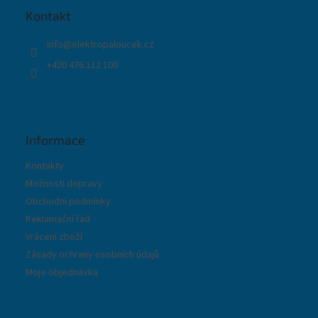
t
Kontakt
í
info
@
elektropaloucek.cz
+420 476 112 100
Informace
Kontakty
Možnosti dopravy
Obchodní podmínky
Reklamační řád
Vrácení zboží
Zásady ochrany osobních údajů
Moje objednávka