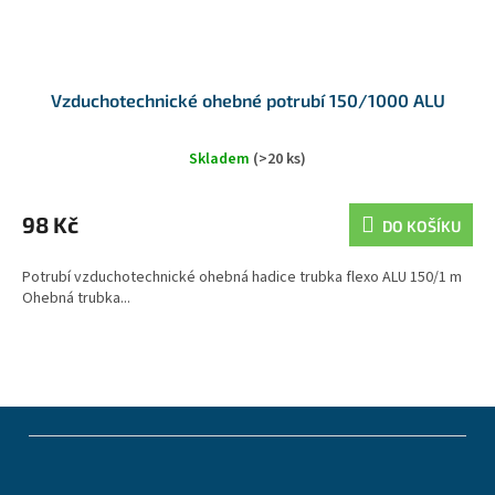
Vzduchotechnické ohebné potrubí 150/1000 ALU
Skladem
(>20 ks)
98 Kč
DO KOŠÍKU
Potrubí vzduchotechnické ohebná hadice trubka flexo ALU 150/1 m
Ohebná trubka...
Z
á
p
a