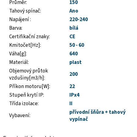
Průměr
:
150
Tahový spínač
:
Ano
Napájení
:
220-240
Barva
:
bílá
Certifikační znaky
:
CE
Kmitočet[Hz]
:
50 - 60
Váha[g]
:
640
Materiál
:
plast
Objemový průtok
200
vzdušiny[m3/h]
:
Příkon motoru[W]
:
22
Stupeň krytí IP
:
IPx4
Třída izolace
:
II
přívodní šňůra + tahový
Vybavení
:
vypínač