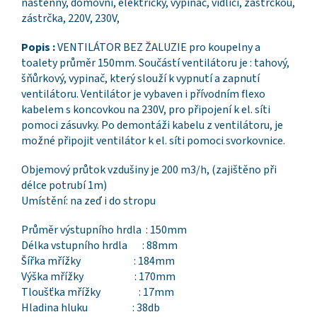
nástěnný, domovní, elektrický, vypinač, vidlicí, zástrčkou,
zástrčka, 220V, 230V,
Popis :
VENTILÁTOR BEZ ŽALUZIE pro koupelny a
toalety průměr 150mm. Součástí ventilátoru je : tahový,
šňůrkový, vypinač, který slouží k vypnutí a zapnutí
ventilátoru. Ventilátor je vybaven i přívodním flexo
kabelem s koncovkou na 230V, pro připojení k el. síti
pomoci zásuvky. Po demontáži kabelu z ventilátoru, je
možné připojit ventilátor k el. síti pomoci svorkovnice.
Objemový průtok vzdušiny je 200 m3/h, (zajištěno při
délce potrubí 1m)
Umístění: na zeď i do stropu
Průměr výstupního hrdla : 150mm
Délka vstupního hrdla : 88mm
Šířka mřížky : 184mm
Výška mřížky : 170mm
Tloušťka mřížky : 17mm
Hladina hluku : 38db