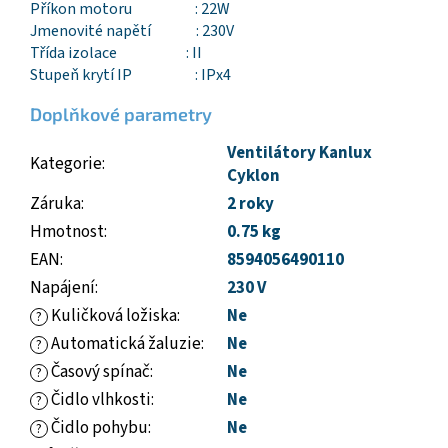
Příkon motoru : 22W
Jmenovité napětí : 230V
Třída izolace : II
Stupeň krytí IP : IPx4
Doplňkové parametry
Ventilátory Kanlux
Kategorie
:
Cyklon
Záruka
:
2 roky
Hmotnost
:
0.75 kg
EAN
:
8594056490110
Napájení
:
230 V
Kuličková ložiska
:
Ne
?
Automatická žaluzie
:
Ne
?
Časový spínač
:
Ne
?
Čidlo vlhkosti
:
Ne
?
Čidlo pohybu
:
Ne
?