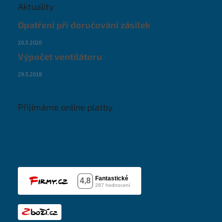
Aktuality
Opatření při doručování zásilek
20.3.2020
Výpočet ventilátoru
29.5.2018
Přijímáme online platby