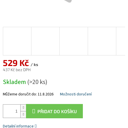
529 Kč
/ ks
437 Kč bez DPH
Měrná
Skladem
(>20 ks)
cena:
Můžeme doručit do:
11.8.2026
Možnosti doručení
PŘIDAT DO KOŠÍKU
Detailní informace