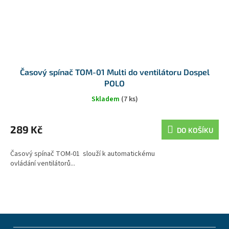
Časový spínač TOM-01 Multi do ventilátoru Dospel
POLO
Skladem
(7 ks)
289 Kč
DO KOŠÍKU
Časový spínač TOM-01 slouží k automatickému
ovládání ventilátorů...
Z