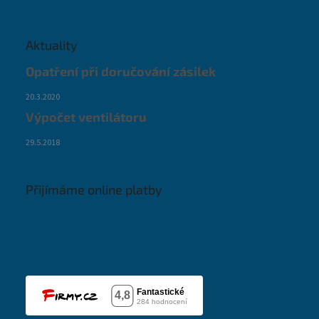
Aktuality
Opatření při doručování zásilek
20.3.2020
Výpočet ventilátoru
29.5.2018
Přijímáme online platby