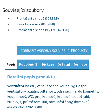
Související soubory
Prohlášení o shodě (353.3 kB)
Návod k obsluze (880.4 kB)
Prohlášení o shodě PL / EN (167.3 kB)
ZOBRAZIT VŠECHNY SOUVISEJÍCÍ PRODUKTY
Popis
Podobné (8)
Diskuze
Ostatní informace
Detailní popis produktu
Ventilátor na WC, ventilátor do koupelny, Dospel,
ventilátory, axiální, odtahový, odsávací, na, do koupelny,
koupelnový, WC, pro, kruhové, kruhového, potrubí,
trubky, s, průměrem 100, mm, nástěnný, domovní,
elektrický, 220V, 230V,