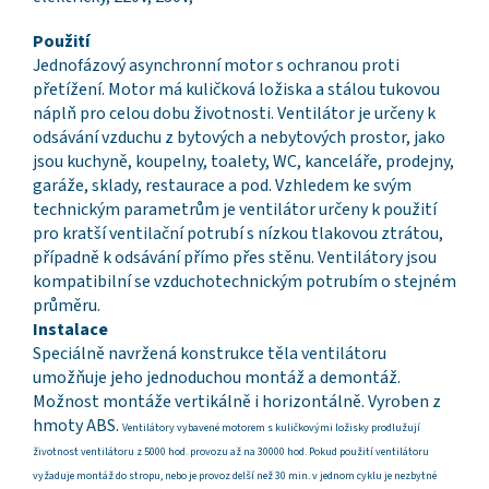
Použití
Jednofázový asynchronní motor s ochranou proti
přetížení. Motor má kuličková ložiska a stálou tukovou
náplň pro celou dobu životnosti. Ventilátor je určeny k
odsávání vzduchu z bytových a nebytových prostor, jako
jsou kuchyně, koupelny, toalety, WC, kanceláře, prodejny,
garáže, sklady, restaurace a pod. Vzhledem ke svým
technickým parametrům je ventilátor určeny k použití
pro kratší ventilační potrubí s nízkou tlakovou ztrátou,
případně k odsávání přímo přes stěnu. Ventilátory jsou
kompatibilní se vzduchotechnickým potrubím o stejném
průměru.
Instalace
Speciálně navržená konstrukce těla ventilátoru
umožňuje jeho jednoduchou montáž a demontáž.
Možnost montáže vertikálně i horizontálně. Vyroben z
hmoty ABS.
Ventilátory vybavené motorem s kuličkovými ložisky prodlužují
životnost ventilátoru z 5000 hod. provozu až na 30000 hod. Pokud použití ventilátoru
vyžaduje montáž do stropu, nebo je provoz delší než 30 min. v jednom cyklu je nezbytné