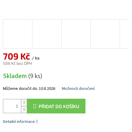
709 Kč
/ ks
586 Kč bez DPH
Měrná
Skladem
(9 ks)
cena:
Můžeme doručit do:
10.8.2026
Možnosti doručení
PŘIDAT DO KOŠÍKU
Detailní informace