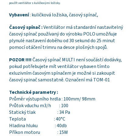
použít ventilátor s kuličkovými ložisky.
Vybavení
:
kuličková ložiska
,
časový spínač
,
Časový spínač :
Ventilátor má standardní nastavitelný
časový spínač používaný do výrobku POLO umožňuje
plynulé nastavení doběhu od 30 sekund do 25 minut
pomocí otáčení trimru na desce plošných spojů.
POZOR !!!!
Časový spínač MULTI není součástí dodávky,
pokud potřebujete mít ventilátor vybaven tímto
exluzivním časovým spínačem je možné si zakoupit
časový spinač samostatně. Označení má TOM-01
Technické parametry :
Průměr výstupního hrdla : 100mm/ 98mm
Průtok vduchu m3/h : 100
Statický tlak : 34 Pa
Teplota : 40°C
Hladina hluku : 40db
Příkon motoru : 15W