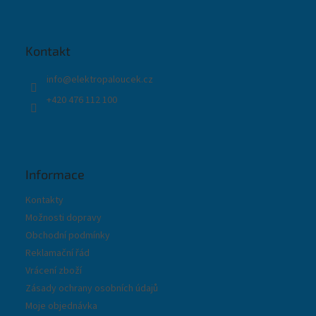
á
p
a
t
Kontakt
í
info
@
elektropaloucek.cz
+420 476 112 100
Informace
Kontakty
Možnosti dopravy
Obchodní podmínky
Reklamační řád
Vrácení zboží
Zásady ochrany osobních údajů
Moje objednávka