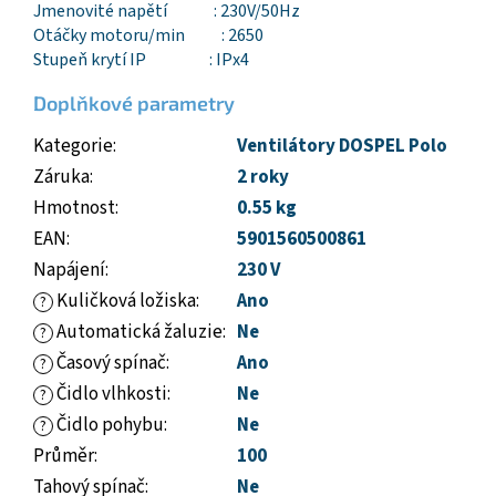
Jmenovité napětí : 230V/50Hz
Otáčky motoru/min : 2650
Stupeň krytí IP : IPx4
Doplňkové parametry
Kategorie
:
Ventilátory DOSPEL Polo
Záruka
:
2 roky
Hmotnost
:
0.55 kg
EAN
:
5901560500861
Napájení
:
230 V
Kuličková ložiska
:
Ano
?
Automatická žaluzie
:
Ne
?
Časový spínač
:
Ano
?
Čidlo vlhkosti
:
Ne
?
Čidlo pohybu
:
Ne
?
Průměr
:
100
Tahový spínač
:
Ne