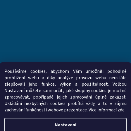
Používáme cookies, abychom Vám umožnili pohodlné
prohlížení webu a díky analýze provozu webu neustále
zlepšovali jeho funkce, výkon a použitelnost. Volbou
www.vzduchotechnika-ventilatory.cz
www.palmat.cz
Nastavení můžete sami určit, jaké skupiny cookies je možné
zpracovávat, popřípadě jejich zpracování úplně zakázat.
Ukládání nezbytných cookies probíhá vždy, a to v zájmu
zachování funkčnosti webové prezentace. Více informací
zde
.
Vytvořil Shoptet
Nastavení