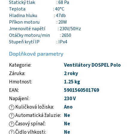
Statický tlak : 68 Pa
Teplota : 40°C
Hladina hluku : 47db
Příkon motoru : 20W
Jmenovité napětí : 230V/50Hz
Otáčky motoru/min : 2650
Stupeň krytí IP : IPx4
Doplňkové parametry
Kategorie
:
Ventilátory DOSPEL Polo
Záruka
:
2 roky
Hmotnost
:
1.25 kg
EAN
:
5901560501769
Napájení
:
230 V
Kuličková ložiska
:
Ano
?
Automatická žaluzie
:
Ne
?
Časový spínač
:
Ne
?
Čidlo vlhkosti
:
Ne
?