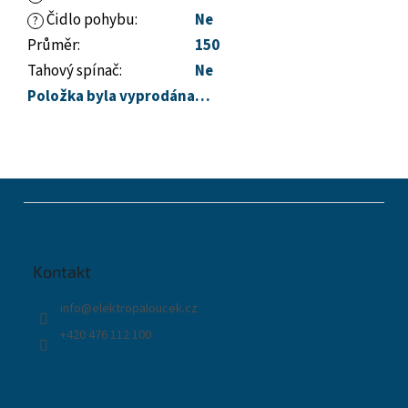
Čidlo pohybu
:
Ne
?
Průměr
:
150
Tahový spínač
:
Ne
Položka byla vyprodána…
Z
á
p
a
t
Kontakt
í
info
@
elektropaloucek.cz
+420 476 112 100