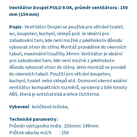
Ventilátor Dospel POLO 6 OK, průměr ventilátoru : 150
mm (154 mm)
Popis
: Ventilátor Dospel se používá pro větrání toalet,
wc, koupelen, kuchyní, sklepů pod. Je ideální pro
zabudování tam, kde není možné z jakéhokoliv důvodu
vybourat otvor do stěny. Montáž provádíme do okenních
tabulí, maximální tloušťky 34mm. Ventilátor je ideální
pro zabudování tam, kde není možné z jakéhokoliv
důvodu vybourat otvor do stěny. Jeho montáž se provádí
do okenních tabulí. Použití pro větrání koupelen,
kuchyní, toalet nebo sklepů atd.. Domovní okenní axiální
ventilátor kompaktních rozměrů, vyrobený z bílé hmoty
ABS, která je antistatická a lehce čistitelná.
Vybavení
:
kuličková ložiska
,
Technické parametry :
Průměr výstupního hrdla : 150mm/ 149mm
Průtok vduchu m3/h : 150