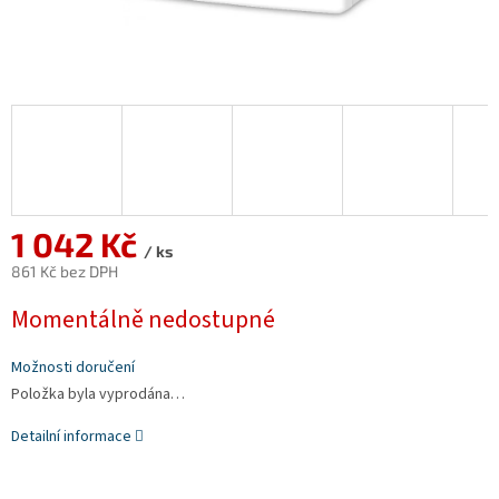
1 042 Kč
/ ks
861 Kč bez DPH
Měrná
Momentálně nedostupné
cena:
Možnosti doručení
Položka byla vyprodána…
Detailní informace