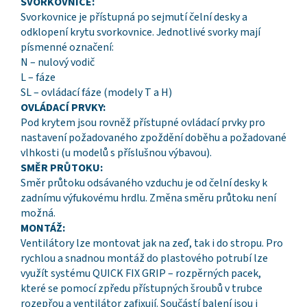
SVORKOVNICE:
Svorkovnice je přístupná po sejmutí čelní desky a
odklopení krytu svorkovnice. Jednotlivé svorky mají
písmenné označení:
N – nulový vodič
L – fáze
SL – ovládací fáze (modely T a H)
OVLÁDACÍ PRVKY:
Pod krytem jsou rovněž přístupné ovládací prvky pro
nastavení požadovaného zpoždění doběhu a požadované
vlhkosti (u modelů s příslušnou výbavou).
SMĚR PRŮTOKU:
Směr průtoku odsávaného vzduchu je od čelní desky k
zadnímu výfukovému hrdlu. Změna směru průtoku není
možná.
MONTÁŽ:
Ventilátory lze montovat jak na zeď, tak i do stropu. Pro
rychlou a snadnou montáž do plastového potrubí lze
využít systému QUICK FIX GRIP – rozpěrných pacek,
které se pomocí zpředu přístupných šroubů v trubce
rozepřou a ventilátor zafixují. Součástí balení jsou i