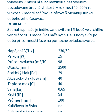
vybaveny vlhkostní automatikou s nastavením
požadované úrovně vlhkosti v rozmezí 40–90% rel.
vlhkosti (modré točítko) a zároveň obsahují funkci
doběhového časovače.
INDIKACE:
Sepnutí spínače je indikováno svitem tří bodů ve vrchlíku
ventilátoru. U modelů označených T a H body svítí po
dobu přítomnosti fáze na pomocné ovládací svorce.
Napájení [V/Hz]
230/50
Příkon [W]
15
Průtok vzduchu [m3/h]
98
Otáčky[min]
2500
Statický tlak [Pa]
29
Akustický tlak [dB/3m]
40
Teplota max [C]
40
Váha[kg]
0,65
Krytí [IP]
X4
Průměr [mm]
100
Kuličková ložiska
ne
Automatická žaluzie
ne