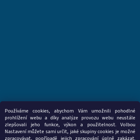
Používáme cookies, abychom Vám umožnili pohodlné
prohlížení webu a díky analýze provozu webu neustále
zlepšovali jeho funkce, výkon a použitelnost. Volbou
www.vzduchotechnika-ventilatory.cz
www.palmat.cz
Nastavení můžete sami určit, jaké skupiny cookies je možné
zpracovávat, popřípadě jejich zpracování úplně zakázat.