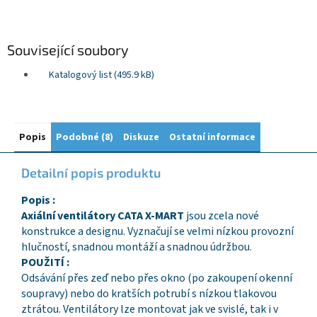
Související soubory
Katalogový list (495.9 kB)
Popis
Podobné (8)
Diskuze
Ostatní informace
Detailní popis produktu
Popis :
Axiální ventilátory CATA X-MART
jsou zcela nové
konstrukce a designu. Vyznačují se velmi nízkou provozní
hlučností, snadnou montáží a snadnou údržbou.
POUŽITÍ :
Odsávání přes zeď nebo přes okno (po zakoupení okenní
soupravy) nebo do kratších potrubí s nízkou tlakovou
ztrátou. Ventilátory lze montovat jak ve svislé, tak i v