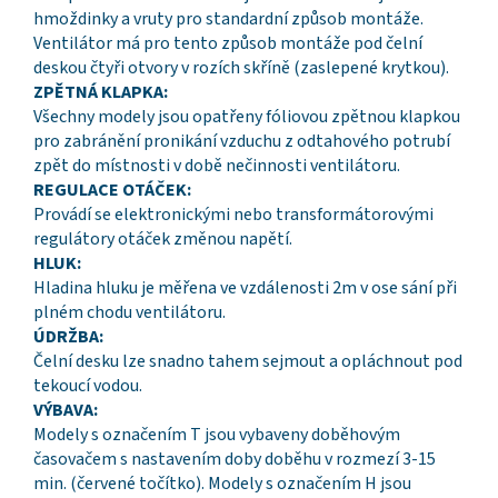
hmoždinky a vruty pro standardní způsob montáže.
Ventilátor má pro tento způsob montáže pod čelní
deskou čtyři otvory v rozích skříně (zaslepené krytkou).
ZPĚTNÁ KLAPKA:
Všechny modely jsou opatřeny fóliovou zpětnou klapkou
pro zabránění pronikání vzduchu z odtahového potrubí
zpět do místnosti v době nečinnosti ventilátoru.
REGULACE OTÁČEK:
Provádí se elektronickými nebo transformátorovými
regulátory otáček změnou napětí.
HLUK:
Hladina hluku je měřena ve vzdálenosti 2m v ose sání při
plném chodu ventilátoru.
ÚDRŽBA:
Čelní desku lze snadno tahem sejmout a opláchnout pod
tekoucí vodou.
VÝBAVA:
Modely s označením T jsou vybaveny doběhovým
časovačem s nastavením doby doběhu v rozmezí 3-15
min. (červené točítko). Modely s označením H jsou