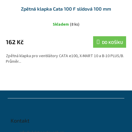
Zpětná klapka Cata 100 F slídová 100 mm
Skladem
(8 ks)
162 Kč
DO KOŠÍKU
Zpětná klapka pro ventilátory CATA e100, X-MART 10 a B-10 PLUS/B.
Průměr...
Z
á
p
a
t
Kontakt
í