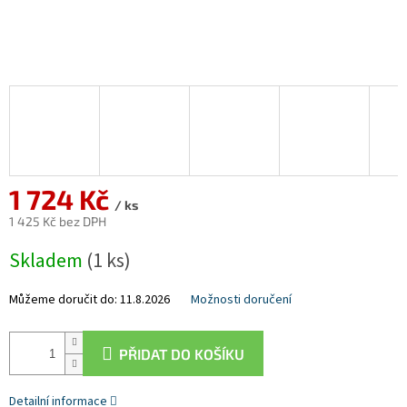
1 724 Kč
/ ks
1 425 Kč bez DPH
Měrná
Skladem
(1 ks)
cena:
Můžeme doručit do:
11.8.2026
Možnosti doručení
PŘIDAT DO KOŠÍKU
Detailní informace