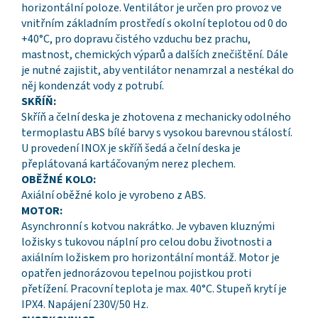
horizontální poloze. Ventilátor je určen pro provoz ve
vnitřním základním prostředí s okolní teplotou od 0 do
+40°C, pro dopravu čistého vzduchu bez prachu,
mastnost, chemických výparů a dalších znečištění. Dále
je nutné zajistit, aby ventilátor nenamrzal a nestékal do
něj kondenzát vody z potrubí.
SKŘÍŇ:
Skříň a čelní deska je zhotovena z mechanicky odolného
termoplastu ABS bílé barvy s vysokou barevnou stálostí.
U provedení INOX je skříň šedá a čelní deska je
přeplátovaná kartáčovaným nerez plechem.
OBĚŽNÉ KOLO:
Axiální oběžné kolo je vyrobeno z ABS.
MOTOR:
Asynchronní s kotvou nakrátko. Je vybaven kluznými
ložisky s tukovou náplní pro celou dobu životnosti a
axiálním ložiskem pro horizontální montáž. Motor je
opatřen jednorázovou tepelnou pojistkou proti
přetížení. Pracovní teplota je max. 40°C. Stupeň krytí je
IPX4. Napájení 230V/50 Hz.