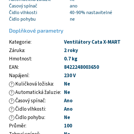
Časový spínač
ano
Čidlo vlhkosti
40-90% nastavitelné
Čidlo pohybu
ne
Doplňkové parametry
Kategorie
:
Ventilátory Cata X-MART
Záruka
:
2 roky
Hmotnost
:
0.7 kg
EAN
:
8422248003650
Napájení
:
230 V
Kuličková ložiska
:
Ne
?
Automatická žaluzie
:
Ne
?
Časový spínač
:
Ano
?
Čidlo vlhkosti
:
Ano
?
Čidlo pohybu
:
Ne
?
Průměr
:
100