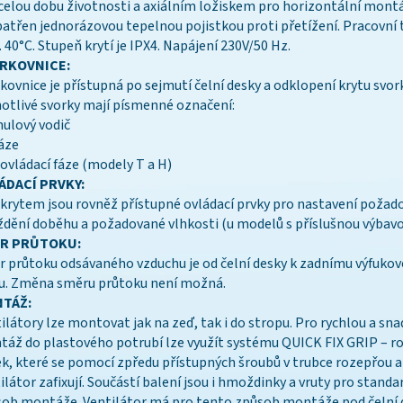
celou dobu životnosti a axiálním ložiskem pro horizontální mont
patřen jednorázovou tepelnou pojistkou proti přetížení. Pracovní 
 40°C. Stupeň krytí je IPX4. Napájení 230V/50 Hz.
RKOVNICE:
kovnice je přístupná po sejmutí čelní desky a odklopení krytu svor
otlivé svorky mají písmenné označení:
nulový vodič
fáze
 ovládací fáze (modely T a H)
ÁDACÍ PRVKY:
krytem jsou rovněž přístupné ovládací prvky pro nastavení poža
dění doběhu a požadované vlhkosti (u modelů s příslušnou výbavo
R PRŮTOKU:
 průtoku odsávaného vzduchu je od čelní desky k zadnímu výfuko
u. Změna směru průtoku není možná.
TÁŽ:
ilátory lze montovat jak na zeď, tak i do stropu. Pro rychlou a sn
áž do plastového potrubí lze využít systému QUICK FIX GRIP – r
k, které se pomocí zpředu přístupných šroubů v trubce rozepřou a
ilátor zafixují. Součástí balení jsou i hmoždinky a vruty pro standa
ob montáže. Ventilátor má pro tento způsob montáže pod čelní