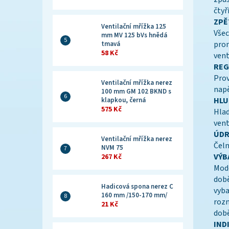
čtyř
ZPĚ
Ventilační mřížka 125
Všec
mm MV 125 bVs hnědá
pron
tmavá
58 Kč
vent
REG
Prov
Ventilační mřížka nerez
napě
100 mm GM 102 BKND s
HLU
klapkou, černá
575 Kč
Hlad
vent
ÚDR
Ventilační mřížka nerez
Čeln
NVM 75
VÝB
267 Kč
Mode
době
Hadicová spona nerez C
vyba
160 mm /150-170 mm/
rozm
21 Kč
dob
IND