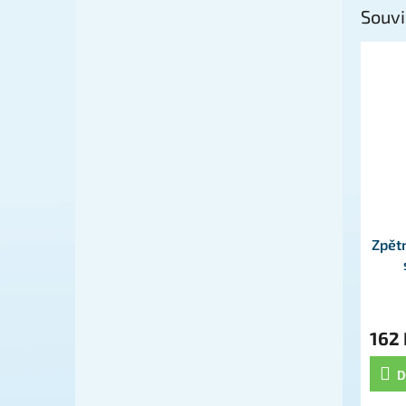
Souvi
Zpět
162 
D