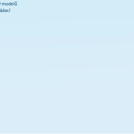
 U modelů
ádací