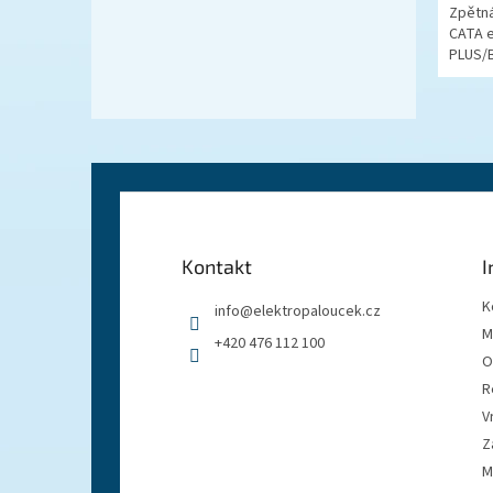
Zpětná
CATA e
PLUS/B
Z
á
p
a
Kontakt
I
t
í
K
info
@
elektropaloucek.cz
M
+420 476 112 100
O
R
V
Z
M