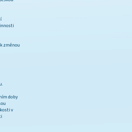
í
innosti
ček změnou
u.
ením doby
sou
kosti v
ci