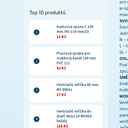
pro 
je o
Top 10 produktů
max.
SVO
Svor
Hadicová spona C 100
mm /90-110 mm/Zn
Jedn
11 Kč
N – 
L – 
SL –
Plastová spojka pro
OVL
trubkový kanál 100 mm
PVC 111
Pod 
52 Kč
zpož
SMĚ
Směr
Ventilační mřížka 80 mm
hrdl
MV 80bVs
37 Kč
MON
Vent
mont
Ventilační mřížka do
pace
dveří 462x124 MV450-
vent
hnědá
115 Kč
způs