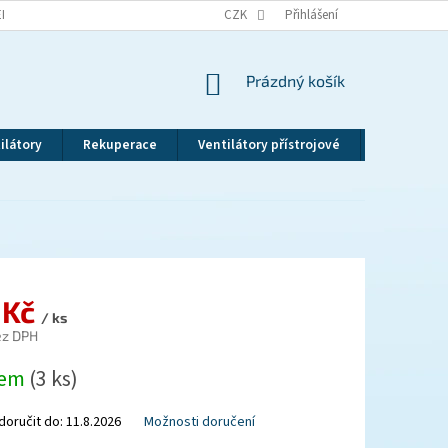
EKLAMAČNÍ ŘÁD
VRÁCENÍ ZBOŽÍ
CZK
ZÁSADY OCHRANY OSOBNÍCH ÚDAJ
Přihlášení
NÁKUPNÍ
Prázdný košík
KOŠÍK
ilátory
Rekuperace
Ventilátory přístrojové
Revizní dv
 Kč
/ ks
ez DPH
dem
(3 ks)
oručit do:
11.8.2026
Možnosti doručení