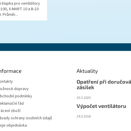
 klapka pro ventilátory
100, X-MART 10 a B-10
. Průměr...
nformace
Aktuality
Opatření při doručová
ontakty
zásilek
ožnosti dopravy
bchodní podmínky
20.3.2020
eklamační řád
Výpočet ventilátoru
rácení zboží
29.5.2018
ásady ochrany osobních údajů
oje objednávka