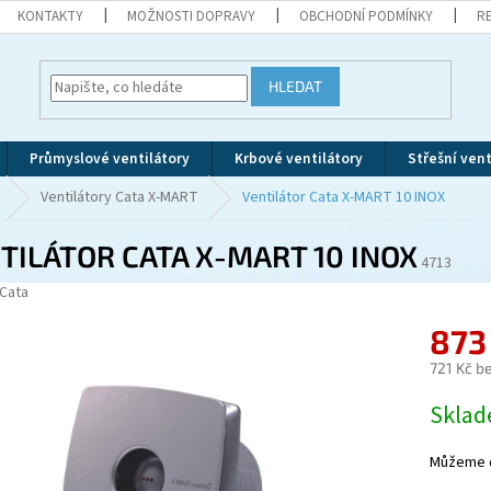
KONTAKTY
MOŽNOSTI DOPRAVY
OBCHODNÍ PODMÍNKY
R
HLEDAT
Průmyslové ventilátory
Krbové ventilátory
Střešní vent
Ventilátory Cata X-MART
Ventilátor Cata X-MART 10 INOX
TILÁTOR CATA X-MART 10 INOX
4713
Cata
873
721 Kč b
Měrná
Skla
cena:
Můžeme d