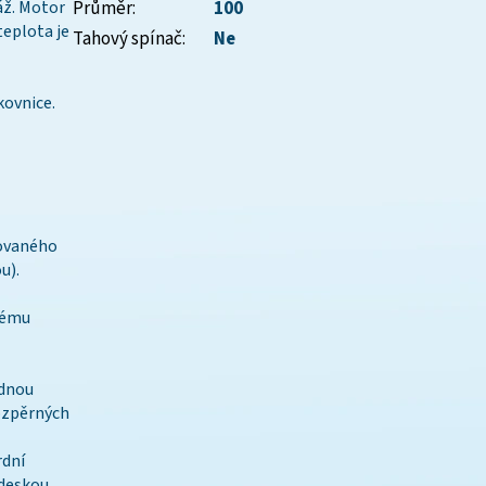
áž. Motor
Průměr
:
100
teplota je
Tahový spínač
:
Ne
kovnice.
dovaného
u).
vému
adnou
ozpěrných
rdní
 deskou