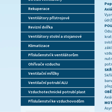
Popi
Rekuperace
Axiá
Vyzn
Ventilátory přístrojové
údrž
POU
Revizní dvířka
Odsá
Ventilátory stolní a stojanové
krat
svis
Klimatizace
zákl
vzdu
Příslušenství k ventilátorům
nutn
Ohřívače vzduchu
potr
SKŘ
Ventilační mřížky
Skří
barv
Ventilační potrubí ALU
pře
OBĚ
Vzduchotechnické potrubí plast
Axiá
Příslušenství ke vzduchovodům
MOT
Asyn