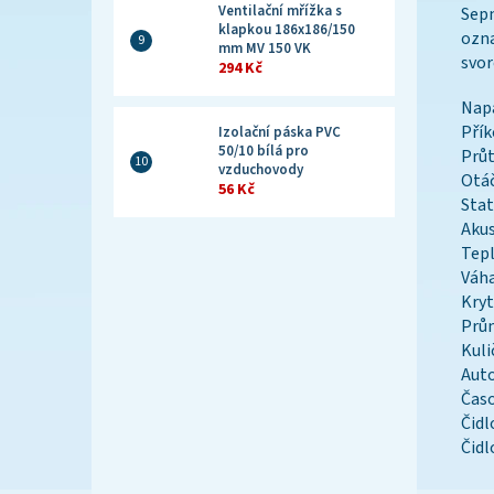
Ventilační mřížka s
Sepn
klapkou 186x186/150
ozna
mm MV 150 VK
svor
294 Kč
Napá
Přík
Izolační páska PVC
50/10 bílá pro
Průt
vzduchovody
Otá
56 Kč
Stat
Akus
Tepl
Váh
Kryt
Prů
Kuli
Auto
Časo
Čidl
Čidl