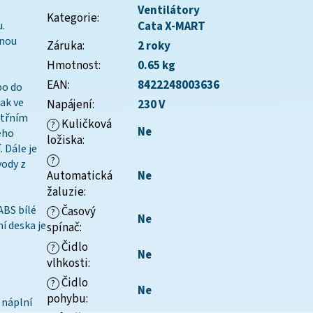
Ventilátory
Kategorie
:
u.
Cata X-MART
dnou
Záruka
:
2 roky
Hmotnost
:
0.65 kg
EAN
:
8422248003636
bo do
ak ve
Napájení
:
230 V
nitřním
Kuličková
?
Ne
ého
ložiska
:
 Dále je
?
vody z
Automatická
Ne
žaluzie
:
ABS bílé
Časový
?
Ne
í deska je
spínač
:
Čidlo
?
Ne
vlhkosti
:
Čidlo
?
Ne
pohybu
:
 náplní