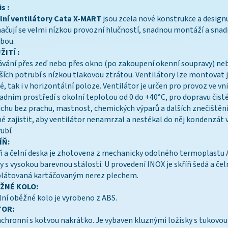
s :
lní ventilátory Cata X-MART
jsou zcela nové konstrukce a design
ačují se velmi nízkou provozní hlučností, snadnou montáží a sna
bou.
ŽITÍ :
vání přes zeď nebo přes okno (po zakoupení okenní soupravy) ne
ších potrubí s nízkou tlakovou ztrátou. Ventilátory lze montovat j
lé, tak i v horizontální poloze. Ventilátor je určen pro provoz ve v
adním prostředí s okolní teplotou od 0 do +40°C, pro dopravu čist
chu bez prachu, mastnost, chemických výparů a dalších znečištění.
é zajistit, aby ventilátor nenamrzal a nestékal do něj kondenzát 
ubí.
ÍŇ:
ň a čelní deska je zhotovena z mechanicky odolného termoplastu 
y s vysokou barevnou stálostí. U provedení INOX je skříň šedá a čeln
plátovaná kartáčovaným nerez plechem.
ŽNÉ KOLO:
lní oběžné kolo je vyrobeno z ABS.
OR:
chronní s kotvou nakrátko. Je vybaven kluznými ložisky s tukovou