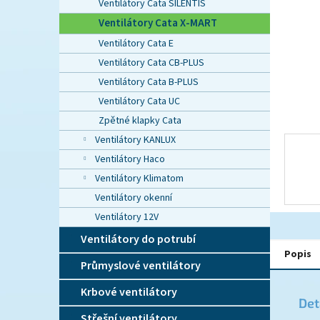
n
Ventilátory Cata SILENTIS
e
Ventilátory Cata X-MART
l
Ventilátory Cata E
Ventilátory Cata CB-PLUS
Ventilátory Cata B-PLUS
Ventilátory Cata UC
Zpětné klapky Cata
Ventilátory KANLUX
Ventilátory Haco
Ventilátory Klimatom
Ventilátory okenní
Ventilátory 12V
Ventilátory do potrubí
Popis
Průmyslové ventilátory
Krbové ventilátory
Det
Střešní ventilátory