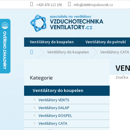
Přejít
+420 476 112 100
info@elektropaloucek.cz
na
obsah
Ventilátory do koupelen
Ventilátory do potrubí
Domů
Ventilátory do koupelen
Ventilátory CATA
P
VEN
o
Přeskočit
s
Kategorie
kategorie
Značka:
t
r
Ventilátory do koupelen
a
n
Ventilátory VENTS
n
Ventilátory DALAP
í
Ventilátory DOSPEL
p
Ventilátory CATA
a