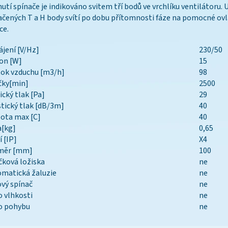
utí spínače je indikováno svitem tří bodů ve vrchlíku ventilátoru.
čených T a H body svítí po dobu přítomnosti fáze na pomocné ovl
ce.
jení [V/Hz]
230/50
on [W]
15
ok vzduchu [m3/h]
98
čky[min]
2500
ický tlak [Pa]
29
tický tlak [dB/3m]
40
ota max [C]
40
a[kg]
0,65
í [IP]
X4
měr [mm]
100
čková ložiska
ne
matická žaluzie
ne
vý spínač
ne
o vlhkosti
ne
o pohybu
ne