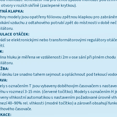
i otvory v rozích skříně (zaslepené krytkou).
TNÁ KLAPKA:
hny modely jsou opatřeny fóliovou zpětnou klapkou pro zabráněn
ikání vzduchu z odtahového potrubí zpět do místnosti v době neč
ilátoru.
ULACE OTÁČEK:
ádí se elektronickými nebo transformátorovými regulátory otá
tí.
K:
ina hluku je měřena ve vzdálenosti 2m v ose sání při plném chodu
ilátoru.
ŽBA:
í desku lze snadno tahem sejmout a opláchnout pod tekoucí vodo
AVA:
ly s označením T jsou vybaveny doběhovým časovačem s nastav
hu v rozmezí 3-15 min. (červené točítko). Modely s označením H j
veny vlhkostní automatikou s nastavením požadované úrovně vlh
ezí 40–90% rel. vlhkosti (modré točítko) a zároveň obsahují funk
ěhového časovače.
IKACE: