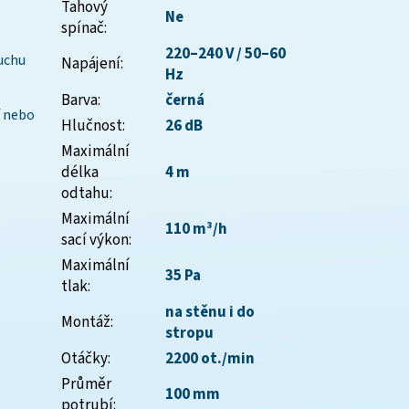
Tahový
Ne
spínač
:
220–240 V / 50–60
uchu
Napájení
:
Hz
Barva
:
černá
nebo
Hlučnost
:
26 dB
Maximální
délka
4 m
odtahu
:
Maximální
110 m³/h
sací výkon
:
Maximální
35 Pa
tlak
:
na stěnu i do
Montáž
:
stropu
Otáčky
:
2200 ot./min
Průměr
100 mm
potrubí
: