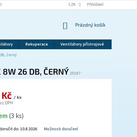
EKLAMAČNÍ ŘÁD
VRÁCENÍ ZBOŽÍ
CZK
ZÁSADY OCHRANY OSOBNÍCH ÚDAJ
Přihlášení
NÁKUPNÍ
Prázdný košík
KOŠÍK
ilátory
Rekuperace
Ventilátory přístrojové
Revizní dv
 dB, černý
K 8W 26 DB, ČERNÝ
25187
 Kč
/ ks
ez DPH
dem
(3 ks)
oručit do:
10.8.2026
Možnosti doručení