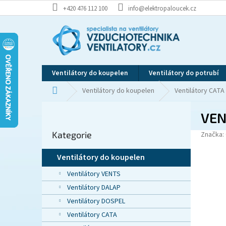
Přejít
+420 476 112 100
info@elektropaloucek.cz
na
obsah
Ventilátory do koupelen
Ventilátory do potrubí
Domů
Ventilátory do koupelen
Ventilátory CATA
P
VEN
o
Přeskočit
s
Kategorie
kategorie
Značka:
t
r
Ventilátory do koupelen
a
n
Ventilátory VENTS
n
Ventilátory DALAP
í
Ventilátory DOSPEL
p
Ventilátory CATA
a