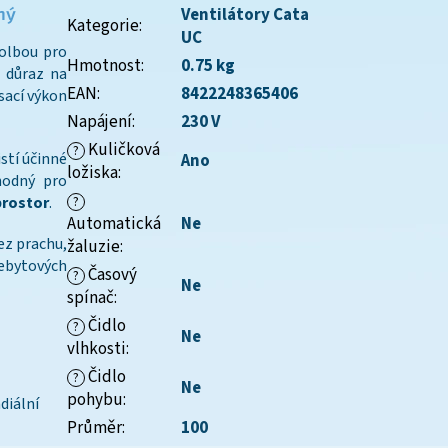
ný
Ventilátory Cata
Kategorie
:
UC
volbou pro
Hmotnost
:
0.75 kg
n důraz na
EAN
:
8422248365406
 sací výkon
Napájení
:
230 V
Kuličková
?
istí účinné
Ano
ložiska
:
hodný pro
prostor
.
?
Automatická
Ne
ez prachu,
žaluzie
:
ebytových
Časový
?
Ne
spínač
:
Čidlo
?
Ne
vlhkosti
:
Čidlo
?
Ne
pohybu
:
diální
Průměr
:
100