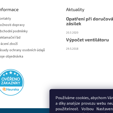
nformace
Aktuality
Opatření při doručová
ontakty
zásilek
ožnosti dopravy
bchodní podmínky
20.3.2020
eklamační řád
Výpočet ventilátoru
rácení zboží
29.5.2018
ásady ochrany osobních údajů
oje objednávka
Používáme cookies, abychom Vám
a díky analýze provozu webu neu
použitelnost. Volbou Nastaven