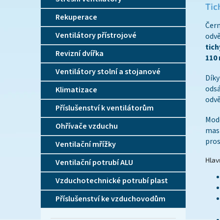
Tic
Rekuperace
Čer
Ventilátory přístrojové
odvě
tich
Revizní dvířka
110
Ventilátory stolní a stojanové
Díky
ods
Klimatizace
odv
Příslušenství k ventilátorům
Mode
Ohřívače vzduchu
mas
pros
Ventilační mřížky
Hlav
Ventilační potrubí ALU
Vzduchotechnické potrubí plast
Příslušenství ke vzduchovodům