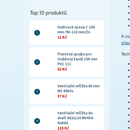
Top 10 produktů
Hadicová spona C 100
mm /90-110 mm/Zn
K in
11 Kč
plas
Tech
Plastová spojka pro
trubkový kanál 100 mm
PVC 111
52 Kč
Ventilační mřížka 80 mm
MV 80bVs
37 Kč
Ventilační mřížka do
dveří 462x124 MV450-
hnědá
115 Kč