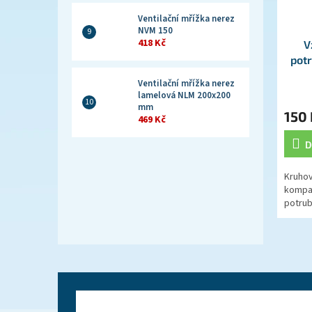
Ventilační mřížka nerez
NVM 150
418 Kč
V
pot
Ventilační mřížka nerez
lamelová NLM 200x200
mm
150 
469 Kč
D
Kruhov
kompati
potrubí
Z
á
p