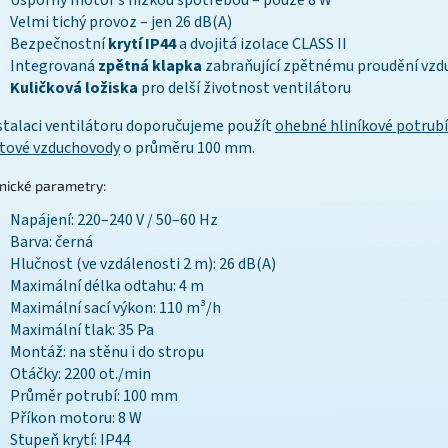
Úsporný motor s nízkou spotřebou – pouze 8 W
Velmi tichý provoz – jen 26 dB(A)
Bezpečnostní
krytí IP44
a dvojitá izolace CLASS II
Integrovaná
zpětná klapka
zabraňující zpětnému proudění vzd
Kuličková ložiska
pro delší životnost ventilátoru
stalaci ventilátoru doporučujeme použít
ohebné hliníkové potrubí
tové vzduchovody
o průměru 100 mm.
nické parametry:
Napájení: 220–240 V / 50–60 Hz
Barva: černá
Hlučnost (ve vzdálenosti 2 m): 26 dB(A)
Maximální délka odtahu: 4 m
Maximální sací výkon: 110 m³/h
Maximální tlak: 35 Pa
Montáž: na stěnu i do stropu
Otáčky: 2200 ot./min
Průměr potrubí: 100 mm
Příkon motoru: 8 W
Stupeň krytí: IP44