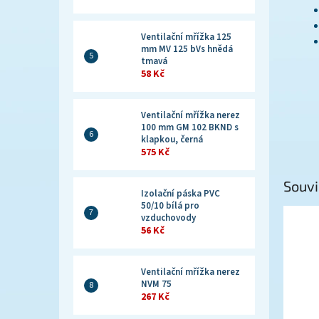
Ventilační mřížka 125
mm MV 125 bVs hnědá
tmavá
58 Kč
Ventilační mřížka nerez
100 mm GM 102 BKND s
klapkou, černá
575 Kč
Souvi
Izolační páska PVC
50/10 bílá pro
vzduchovody
56 Kč
Ventilační mřížka nerez
NVM 75
267 Kč