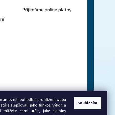
Přijímáme online platby
ní
 umožnili pohodlné prohlížení webu
Souhlasím
stále zlepšovali jeho funkce, výkon a
í můžete sami určit, jaké skupiny