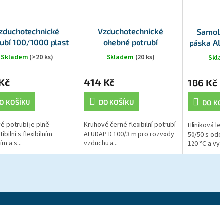
zduchotechnické
Vzduchotechnické
Samole
rubí 100/1000 plast
ohebné potrubí
páska A
100/3000 ALU černé
12
Skladem
(>20 ks)
Skladem
(20 ks)
Sk
Kč
414 Kč
186 Kč
O KOŠÍKU
DO KOŠÍKU
DO K
é potrubí je plně
Kruhové černé flexibilní potrubí
Hliníková l
bilní s flexibilním
ALUDAP D 100/3 m pro rozvody
50/50 s odo
m a s...
vzduchu a...
120 °C a vy