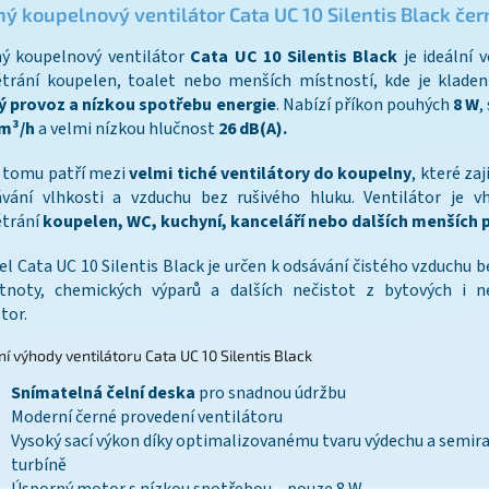
hý koupelnový ventilátor Cata UC 10 Silentis Black čer
ný koupelnový ventilátor
Cata UC 10 Silentis Black
je ideální 
trání koupelen, toalet nebo menších místností, kde je klade
ý provoz a nízkou spotřebu energie
. Nabízí příkon pouhých
8 W
,
 m³/h
a velmi nízkou hlučnost
26 dB(A).
 tomu patří mezi
velmi tiché ventilátory do koupelny
, které zaj
ávání vlhkosti a vzduchu bez rušivého hluku. Ventilátor je v
ětrání
koupelen, WC, kuchyní, kanceláří nebo dalších menších 
l Cata UC 10 Silentis Black je určen k odsávání čistého vzduchu b
tnoty, chemických výparů a dalších nečistot z bytových i n
tor.
ní výhody ventilátoru Cata UC 10 Silentis Black
Snímatelná čelní deska
pro snadnou údržbu
Moderní černé provedení ventilátoru
Vysoký sací výkon díky optimalizovanému tvaru výdechu a semira
turbíně