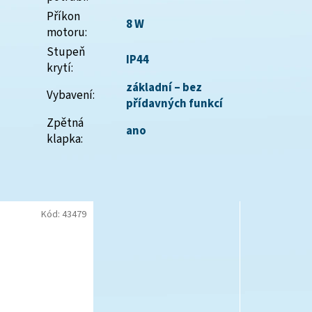
Příkon
8 W
motoru
:
Stupeň
IP44
krytí
:
základní – bez
Vybavení
:
přídavných funkcí
Zpětná
ano
klapka
:
Kód:
43479