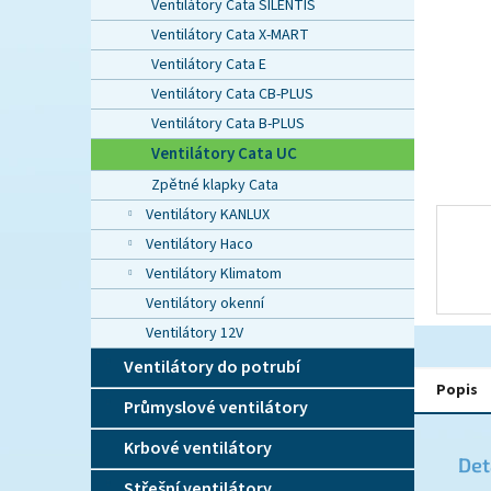
n
Ventilátory Cata SILENTIS
e
Ventilátory Cata X-MART
l
Ventilátory Cata E
Ventilátory Cata CB-PLUS
Ventilátory Cata B-PLUS
Ventilátory Cata UC
Zpětné klapky Cata
Ventilátory KANLUX
Ventilátory Haco
Ventilátory Klimatom
Ventilátory okenní
Ventilátory 12V
Ventilátory do potrubí
Popis
Průmyslové ventilátory
Krbové ventilátory
Det
Střešní ventilátory