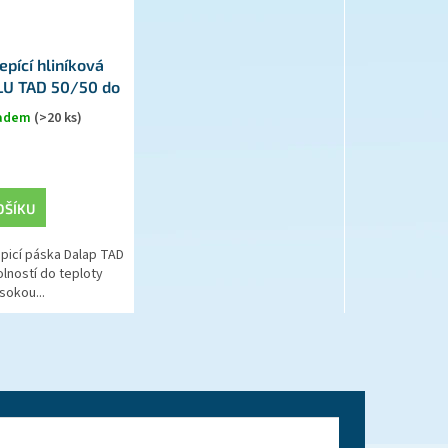
pící hliníková
LU TAD 50/50 do
0°C, černá
ladem
(>20 ks)
OŠÍKU
epicí páska Dalap TAD
lností do teploty
sokou...