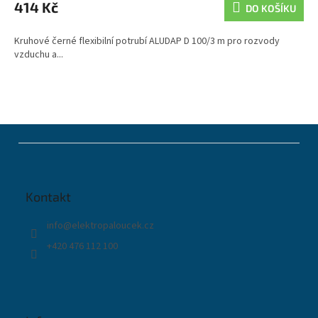
414 Kč
DO KOŠÍKU
Kruhové černé flexibilní potrubí ALUDAP D 100/3 m pro rozvody
vzduchu a...
Z
á
p
a
t
Kontakt
í
info
@
elektropaloucek.cz
+420 476 112 100