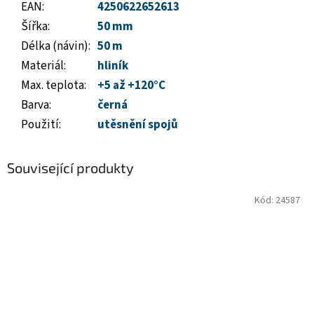
EAN
:
4250622652613
Šířka
:
50 mm
Délka (návin)
:
50 m
Materiál
:
hliník
Max. teplota
:
+5 až +120°C
Barva
:
černá
Použití
:
utěsnění spojů
Související produkty
Kód:
24587