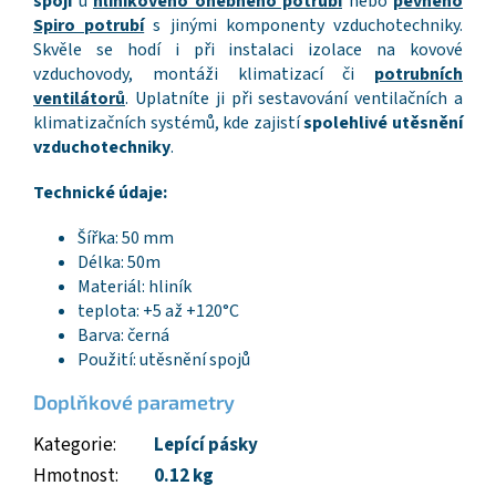
spoji
u
hliníkového ohebného potrubí
nebo
pevného
Spiro potrubí
s jinými komponenty vzduchotechniky.
Skvěle se hodí i při instalaci izolace na kovové
vzduchovody, montáži klimatizací či
potrubních
ventilátorů
. Uplatníte ji při sestavování ventilačních a
klimatizačních systémů, kde zajistí
spolehlivé utěsnění
vzduchotechniky
.
Technické údaje:
Šířka: 50 mm
Délka: 50m
Materiál: hliník
teplota: +5 až +120°C
Barva: černá
Použití: utěsnění spojů
Doplňkové parametry
Kategorie
:
Lepící pásky
Hmotnost
:
0.12 kg