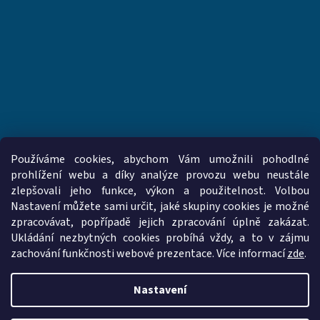
Používáme cookies, abychom Vám umožnili pohodlné
prohlížení webu a díky analýze provozu webu neustále
zlepšovali jeho funkce, výkon a použitelnost. Volbou
www.vzduchotechnika-ventilatory.cz
www.palmat.cz
Nastavení můžete sami určit, jaké skupiny cookies je možné
zpracovávat, popřípadě jejich zpracování úplně zakázat.
Ukládání nezbytných cookies probíhá vždy, a to v zájmu
zachování funkčnosti webové prezentace. Více informací
zde
.
Vytvořil Shoptet
Nastavení
Copyright 2026
vzduchotechnika-ventilatory.cz
. Všechna práva