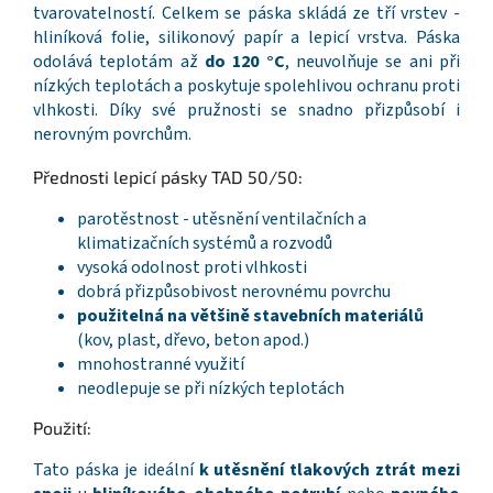
tvarovatelností. Celkem se páska skládá ze tří vrstev -
hliníková folie, silikonový papír a lepicí vrstva. Páska
odolává teplotám až
do 120 °C
, neuvolňuje se ani při
nízkých teplotách a poskytuje spolehlivou ochranu proti
vlhkosti. Díky své pružnosti se snadno přizpůsobí i
nerovným povrchům.
Přednosti lepicí pásky TAD 50/50:
parotěstnost - utěsnění ventilačních a
klimatizačních systémů a rozvodů
vysoká odolnost proti vlhkosti
dobrá přizpůsobivost nerovnému povrchu
použitelná na většině stavebních materiálů
(kov, plast, dřevo, beton apod.)
mnohostranné využití
neodlepuje se při nízkých teplotách
Použití:
Tato páska je ideální
k utěsnění tlakových ztrát mezi