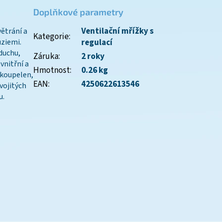
Doplňkové parametry
Ventilační mřížky s
ětrání a
Kategorie
:
uziemi.
regulací
duchu,
Záruka
:
2 roky
vnitřní a
Hmotnost
:
0.26 kg
 koupelen,
EAN
:
4250622613546
vojitých
u.