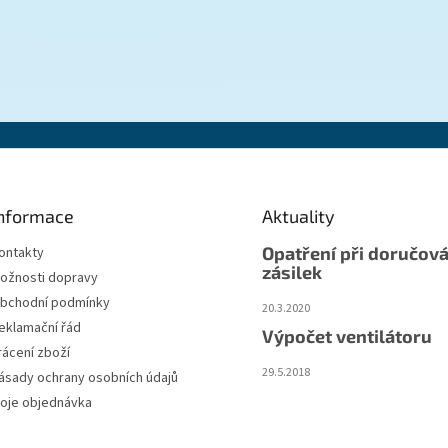
nformace
Aktuality
Opatření při doručová
ontakty
zásilek
ožnosti dopravy
bchodní podmínky
20.3.2020
eklamační řád
Výpočet ventilátoru
rácení zboží
29.5.2018
ásady ochrany osobních údajů
oje objednávka