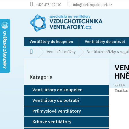
Přejít
+420 476 112 100
info@elektropaloucek.cz
na
obsah
Ventilátory do koupelen
Ventilátory do potrubí
Domů
Ventilační mřížky
Ventilační mřížky s regul
P
VEN
o
Přeskočit
s
HN
Kategorie
kategorie
t
22114
r
Ventilátory do koupelen
Značka:
a
n
Ventilátory do potrubí
n
í
Průmyslové ventilátory
p
Krbové ventilátory
a