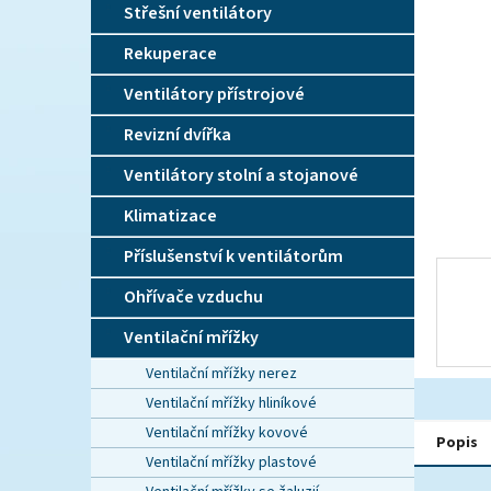
n
Střešní ventilátory
e
l
Rekuperace
Ventilátory přístrojové
Revizní dvířka
Ventilátory stolní a stojanové
Klimatizace
Příslušenství k ventilátorům
Ohřívače vzduchu
Ventilační mřížky
Ventilační mřížky nerez
Ventilační mřížky hliníkové
Ventilační mřížky kovové
Popis
Ventilační mřížky plastové