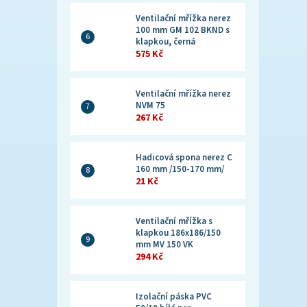
Ventilační mřížka nerez
100 mm GM 102 BKND s
klapkou, černá
575 Kč
Ventilační mřížka nerez
NVM 75
267 Kč
Hadicová spona nerez C
160 mm /150-170 mm/
21 Kč
Ventilační mřížka s
klapkou 186x186/150
mm MV 150 VK
294 Kč
Izolační páska PVC