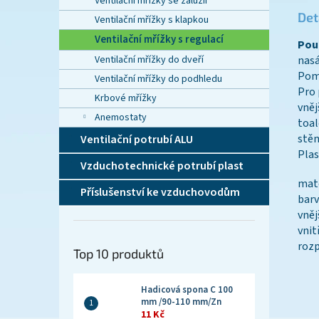
Ventilační mřížky se žaluzií
Det
Ventilační mřížky s klapkou
Ventilační mřížky s regulací
Použ
Ventilační mřížky do dveří
nasá
Pomo
Ventilační mřížky do podhledu
Pro 
Krbové mřížky
vněj
Anemostaty
toal
stěn
Ventilační potrubí ALU
Plas
Vzduchotechnické potrubí plast
mate
Příslušenství ke vzduchovodům
barv
vněj
vnit
rozp
Top 10 produktů
Hadicová spona C 100
mm /90-110 mm/Zn
11 Kč