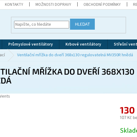
KONTAKTY
MOŽNOSTI DOPRAVY
OBCHODNÍ PODMÍNKY
R
HLEDAT
Průmyslové ventilátory
Krbové ventilátory
Střešní vent
ací
Ventilační mřížka do dveří 368x130 regulovatelná MV350R hnědá
TILAČNÍ MŘÍŽKA DO DVEŘÍ 368X13
ĚDÁ
Vents
130
107 Kč b
Měrná
Skla
cena: