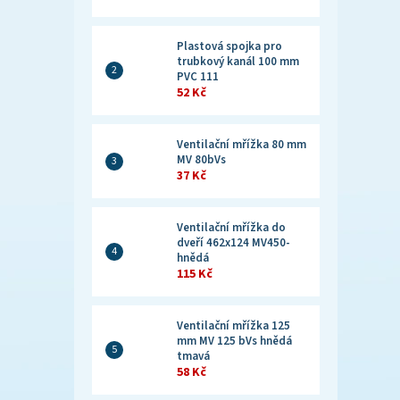
Plastová spojka pro
trubkový kanál 100 mm
PVC 111
52 Kč
Ventilační mřížka 80 mm
MV 80bVs
37 Kč
Ventilační mřížka do
dveří 462x124 MV450-
hnědá
115 Kč
Ventilační mřížka 125
mm MV 125 bVs hnědá
tmavá
58 Kč