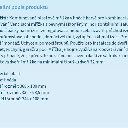
ailní popis produktu
ití :
Kombinovaná plastová mřížka v hnědé barvě pro kombinaci v
vání. Ventilační mřížka s pevnými skloněnými horizontálními žal
cí páčky na mřížce lze regulovat a nebo zcela uzavřít průchod vz
průmyslové, obchodní, domácí větrání, vytápění a klimatizaci. Pro 
ší montáž. Uchycení pomocí šroubů. Použití pro instalace do dveří
et, kuchyní, garáží a pod. Mřížka je hojně využívána k odvětrávání d
 v případě, že je před vlhkou stěnu postavena další ze sádrokarton
tová dveřní mřížka na minimální tloušku dveří 32 mm.
riál: plast
a: hnědá
ší rozměr: 368 x 130 mm
řní rozměr: 332 x 93,5 mm
ětí šroubů: 344 x 108 mm