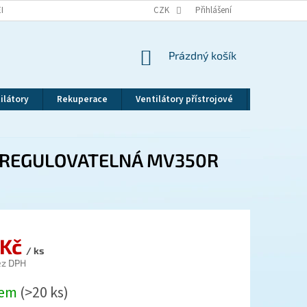
EKLAMAČNÍ ŘÁD
VRÁCENÍ ZBOŽÍ
CZK
ZÁSADY OCHRANY OSOBNÍCH ÚDAJ
Přihlášení
NÁKUPNÍ
Prázdný košík
KOŠÍK
ilátory
Rekuperace
Ventilátory přístrojové
Revizní dv
0 REGULOVATELNÁ MV350R
 Kč
/ ks
ez DPH
dem
(>20 ks)