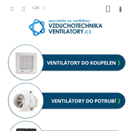
Přejít
NÁKUP
na
CZK
obsah
KOŠÍK