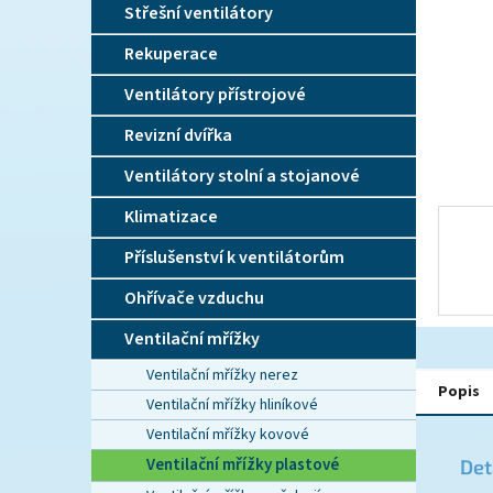
n
Střešní ventilátory
e
l
Rekuperace
Ventilátory přístrojové
Revizní dvířka
Ventilátory stolní a stojanové
Klimatizace
Příslušenství k ventilátorům
Ohřívače vzduchu
Ventilační mřížky
Ventilační mřížky nerez
Popis
Ventilační mřížky hliníkové
Ventilační mřížky kovové
Ventilační mřížky plastové
Det