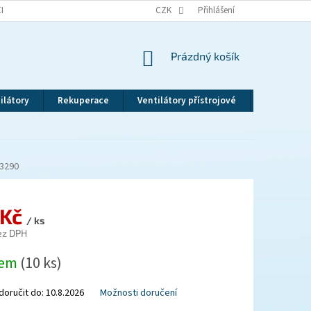
EKLAMAČNÍ ŘÁD
VRÁCENÍ ZBOŽÍ
CZK
ZÁSADY OCHRANY OSOBNÍCH ÚDAJ
Přihlášení
NÁKUPNÍ
Prázdný košík
KOŠÍK
ilátory
Rekuperace
Ventilátory přístrojové
Revizní dv
3290
 Kč
/ ks
ez DPH
dem
(10 ks)
oručit do:
10.8.2026
Možnosti doručení