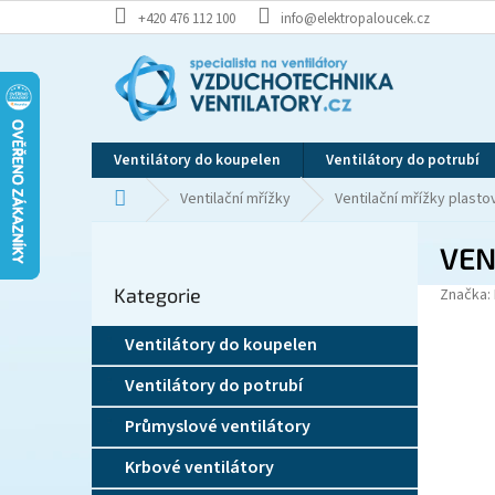
Přejít
+420 476 112 100
info@elektropaloucek.cz
na
obsah
Ventilátory do koupelen
Ventilátory do potrubí
Domů
Ventilační mřížky
Ventilační mřížky plasto
P
VEN
o
Přeskočit
s
Kategorie
kategorie
Značka:
t
r
Ventilátory do koupelen
a
n
Ventilátory do potrubí
n
í
Průmyslové ventilátory
p
Krbové ventilátory
a