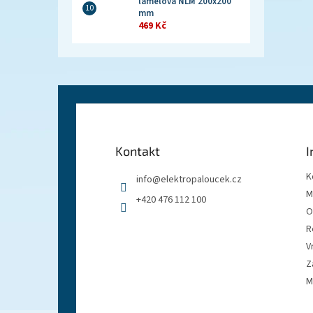
lamelová NLM 200x200
mm
469 Kč
Z
á
p
a
Kontakt
I
t
í
K
info
@
elektropaloucek.cz
M
+420 476 112 100
O
R
V
Z
M