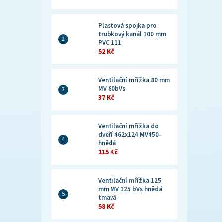
Plastová spojka pro
trubkový kanál 100 mm
PVC 111
52 Kč
Ventilační mřížka 80 mm
MV 80bVs
37 Kč
Ventilační mřížka do
dveří 462x124 MV450-
hnědá
115 Kč
Ventilační mřížka 125
mm MV 125 bVs hnědá
tmavá
58 Kč