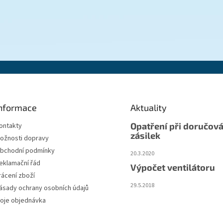
nformace
Aktuality
Opatření při doručová
ontakty
zásilek
ožnosti dopravy
bchodní podmínky
20.3.2020
eklamační řád
Výpočet ventilátoru
rácení zboží
29.5.2018
ásady ochrany osobních údajů
oje objednávka