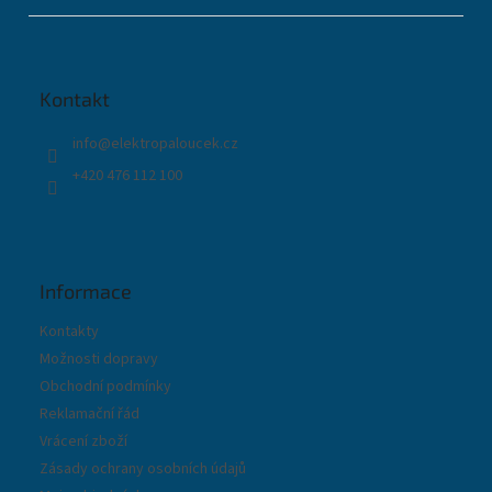
á
p
a
t
Kontakt
í
info
@
elektropaloucek.cz
+420 476 112 100
Informace
Kontakty
Možnosti dopravy
Obchodní podmínky
Reklamační řád
Vrácení zboží
Zásady ochrany osobních údajů