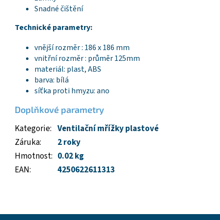
Snadné čištění
Technické parametry:
vnější rozměr : 186 x 186 mm
vnitřní rozměr : průměr 125mm
materiál: plast, ABS
barva: bílá
síťka proti hmyzu: ano
Doplňkové parametry
Kategorie
:
Ventilační mřížky plastové
Záruka
:
2 roky
Hmotnost
:
0.02 kg
EAN
:
4250622611313
Z