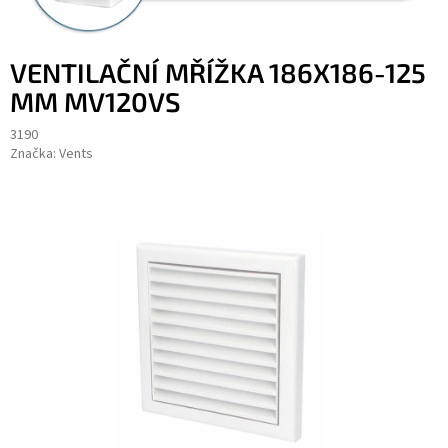
VENTILAČNÍ MŘÍŽKA 186X186-125
MM MV120VS
3190
Značka:
Vents