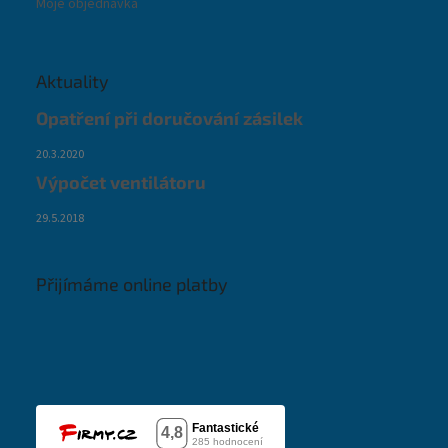
Moje objednávka
Aktuality
Opatření při doručování zásilek
20.3.2020
Výpočet ventilátoru
29.5.2018
Přijímáme online platby