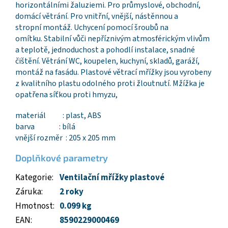
horizontálními žaluziemi. Pro průmyslové, obchodní,
domácí větrání. Pro vnitřní, vnější, nástěnnou a
stropní montáž. Uchycení pomocí šroubů na
omítku. Stabilní vůči nepříznivým atmosférickým vlivům
a teplotě, jednoduchost a pohodlí instalace, snadné
čištění. Větrání WC, koupelen, kuchyní, skladů, garáží,
montáž na fasádu. Plastové větrací mřížky jsou vyrobeny
z kvalitního plastu odolného proti žloutnutí. Mžížka je
opatřena síťkou proti hmyzu,
materiál : plast, ABS
barva : bílá
vnější rozměr : 205 x 205 mm
Doplňkové parametry
Kategorie
:
Ventilační mřížky plastové
Záruka
:
2 roky
Hmotnost
:
0.099 kg
EAN
:
8590229000469