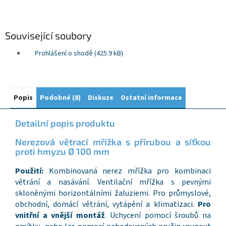
Související soubory
Prohlášení o shodě (425.9 kB)
Popis
Podobné (8)
Diskuze
Ostatní informace
Detailní popis produktu
Nerezová větrací mřížka s přírubou a síťkou
proti hmyzu Ø 100 mm
Použití:
Kombinovaná nerez mřížka pro kombinaci
větrání a nasávání. Ventilační mřížka s pevnými
skloněnými horizontálními žaluziemi. Pro průmyslové,
obchodní, domácí větrání, vytápění a klimatizaci.
Pro
vnitřní a vnější montáž
. Uchycení pomocí šroubů na