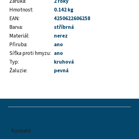
Záruka
:
2 roky
Hmotnost
:
0.142 kg
EAN
:
4250622606258
Barva
:
stříbrná
Materiál
:
nerez
Přiruba
:
ano
Síťka proti hmyzu
:
ano
Typ
:
kruhová
Žaluzie
:
pevná
Z
á
p
a
t
Kontakt
í