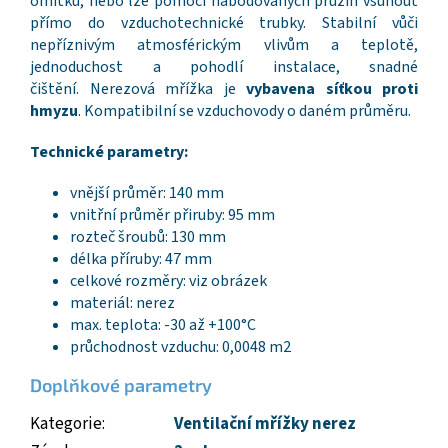
omítku, nebo lze pomocí nabodovaných pružin vsunout
přímo do vzduchotechnické trubky. Stabilní vůči
nepříznivým atmosférickým vlivům a teplotě,
jednoduchost a pohodlí instalace, snadné
čištění. Nerezová mřížka je
vybavena síťkou proti
hmyzu
. Kompatibilní se vzduchovody o daném průměru.
Technické parametry:
vnější průměr: 140 mm
vnitřní průměr přiruby: 95 mm
rozteč šroubů: 130 mm
délka příruby: 47 mm
celkové rozměry: viz obrázek
materiál: nerez
max. teplota: -30 až +100°C
průchodnost vzduchu: 0,0048 m2
Doplňkové parametry
Kategorie
:
Ventilační mřížky nerez