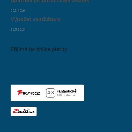
Opatření při doručování zásilek
20.3.2020
Výpočet ventilátoru
29.5.2018
Přijímáme online platby