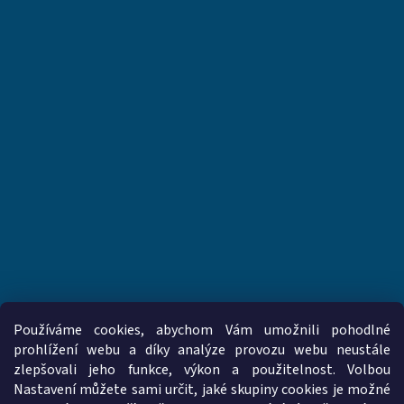
Používáme cookies, abychom Vám umožnili pohodlné
prohlížení webu a díky analýze provozu webu neustále
zlepšovali jeho funkce, výkon a použitelnost. Volbou
www.vzduchotechnika-ventilatory.cz
www.palmat.cz
Nastavení můžete sami určit, jaké skupiny cookies je možné