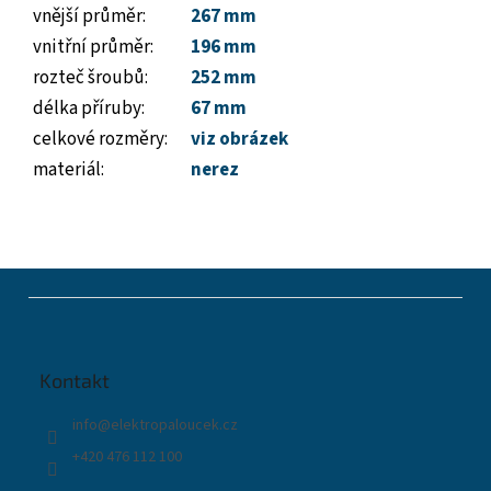
vnější průměr
:
267 mm
vnitřní průměr
:
196 mm
rozteč šroubů
:
252 mm
délka příruby
:
67 mm
celkové rozměry
:
viz obrázek
materiál
:
nerez
Z
á
p
a
t
Kontakt
í
info
@
elektropaloucek.cz
+420 476 112 100