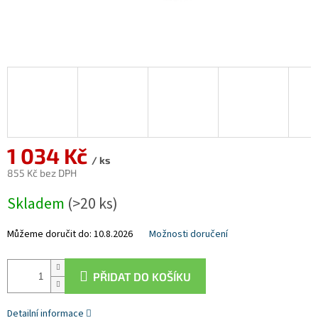
1 034 Kč
/ ks
855 Kč bez DPH
Měrná
Skladem
(>20 ks)
cena:
Můžeme doručit do:
10.8.2026
Možnosti doručení
PŘIDAT DO KOŠÍKU
Detailní informace