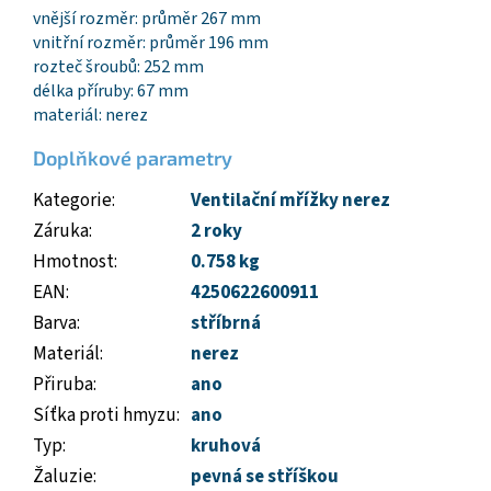
vnější rozměr: průměr 267 mm
vnitřní rozměr: průměr 196 mm
rozteč šroubů: 252 mm
délka příruby: 67 mm
materiál: nerez
Doplňkové parametry
Kategorie
:
Ventilační mřížky nerez
Záruka
:
2 roky
Hmotnost
:
0.758 kg
EAN
:
4250622600911
Barva
:
stříbrná
Materiál
:
nerez
Přiruba
:
ano
Síťka proti hmyzu
:
ano
Typ
:
kruhová
Žaluzie
:
pevná se stříškou