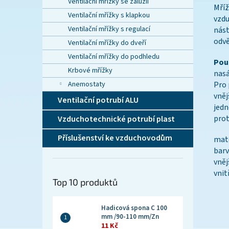
Ventilační mřížky se žaluzií
Mříž
Ventilační mřížky s klapkou
vzdu
Ventilační mřížky s regulací
nást
odvě
Ventilační mřížky do dveří
Ventilační mřížky do podhledu
Použ
Krbové mřížky
nasá
Anemostaty
Pro 
vněj
Ventilační potrubí ALU
jedn
prot
Vzduchotechnické potrubí plast
Příslušenství ke vzduchovodům
mat
bar
vněj
vnit
Top 10 produktů
Hadicová spona C 100
mm /90-110 mm/Zn
11 Kč