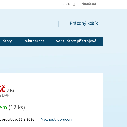
EKLAMAČNÍ ŘÁD
VRÁCENÍ ZBOŽÍ
CZK
ZÁSADY OCHRANY OSOBNÍCH ÚDAJ
Přihlášení
NÁKUPNÍ
Prázdný košík
KOŠÍK
ilátory
Rekuperace
Ventilátory přístrojové
Revizní dv
Kč
/ ks
z DPH
dem
(12 ks)
oručit do:
11.8.2026
Možnosti doručení