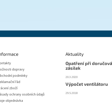
nformace
Aktuality
Opatření při doručová
ontakty
zásilek
ožnosti dopravy
bchodní podmínky
20.3.2020
eklamační řád
Výpočet ventilátoru
rácení zboží
29.5.2018
ásady ochrany osobních údajů
oje objednávka