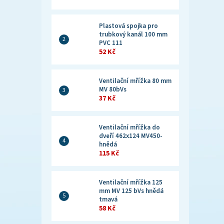
Plastová spojka pro
trubkový kanál 100 mm
PVC 111
52 Kč
Ventilační mřížka 80 mm
MV 80bVs
37 Kč
Ventilační mřížka do
dveří 462x124 MV450-
hnědá
115 Kč
Ventilační mřížka 125
mm MV 125 bVs hnědá
tmavá
58 Kč