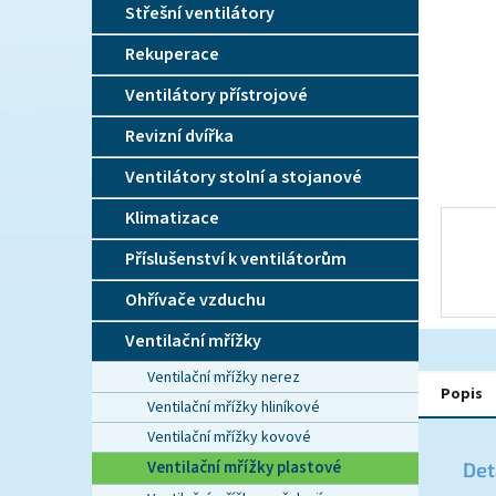
n
Střešní ventilátory
e
l
Rekuperace
Ventilátory přístrojové
Revizní dvířka
Ventilátory stolní a stojanové
Klimatizace
Příslušenství k ventilátorům
Ohřívače vzduchu
Ventilační mřížky
Ventilační mřížky nerez
Popis
Ventilační mřížky hliníkové
Ventilační mřížky kovové
Ventilační mřížky plastové
Det