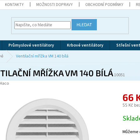
KONTAKTY
MOŽNOSTI DOPRAVY
OBCHODNÍ PODMÍNKY
R
HLEDAT
Průmyslové ventilátory
Krbové ventilátory
Střešní vent
vé
Ventilační mřížka VM 140 bílá
TILAČNÍ MŘÍŽKA VM 140 BÍLÁ
10051
Haco
66 
55 Kč be
Měrná
Skla
cena:
Můžeme d