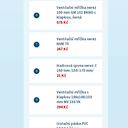
Ventilační mřížka nerez
100 mm GM 102 BKND s
klapkou, černá
575 Kč
Ventilační mřížka nerez
NVM 75
267 Kč
Hadicová spona nerez C
160 mm /150-170 mm/
21 Kč
Ventilační mřížka s
klapkou 186x186/150
mm MV 150 VK
294 Kč
Izolační páska PVC