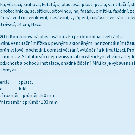
ka, větrací, kruhová, kulatá, s, plastová, plast, pvc, a, ventilační, s
chotechnická, se, síťkou, síťovinou, na, fasádu, omítku, fasádní, ze
ěnná, vnitřní, venkovní, nasávání, vytápění, nasávací, větrání, odv
trávací, 14 cm, Haco.
ití :
Kombinovaná plastová mřížka pro kombinaci větrání a
vání. Ventilační mřížka s pevnými skloněnými horizontálními žal
průmyslové, obchodní, domácí větrání, vytápění a klimatizaci. Pro 
ší montáž. Stabilní vůči nepříznivým atmosférickým vlivům a tepl
oduchost a pohodlí instalace, snadné čištění. Mřížka je vybavena s
i hmyzu.
eriál : plast,
va : bílá,
ší rozměr : průměr 160 mm
řní rozměr : průměr 133 mm