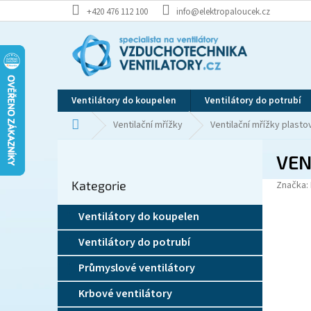
Přejít
+420 476 112 100
info@elektropaloucek.cz
na
obsah
Ventilátory do koupelen
Ventilátory do potrubí
Domů
Ventilační mřížky
Ventilační mřížky plasto
P
VEN
o
Přeskočit
s
Kategorie
kategorie
Značka:
t
r
Ventilátory do koupelen
a
n
Ventilátory do potrubí
n
í
Průmyslové ventilátory
p
Krbové ventilátory
a