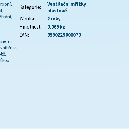
Ventilační mřížky
tropní,
Kategorie
:
ď,
plastové
ětrání,
Záruka
:
2 roky
Hmotnost
:
0.069 kg
EAN
:
8590229000070
uziemi.
vnitřní a
otě,
íťkou