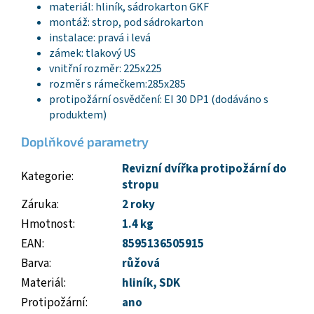
materiál: hliník, sádrokarton GKF
montáž: strop, pod sádrokarton
instalace: pravá i levá
zámek: tlakový US
vnitřní rozměr: 225x225
rozměr s rámečkem:285x285
protipožární osvědčení: EI 30 DP1 (dodáváno s
produktem)
Doplňkové parametry
Revizní dvířka protipožární do
Kategorie
:
stropu
Záruka
:
2 roky
Hmotnost
:
1.4 kg
EAN
:
8595136505915
Barva
:
růžová
Materiál
:
hliník
,
SDK
Protipožární
:
ano