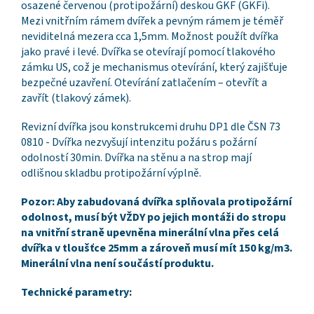
osazené červenou (protipožární) deskou GKF (GKFi).
Mezi vnitřním rámem dvířek a pevným rámem je téměř
neviditelná mezera cca 1,5mm. Možnost použít dvířka
jako pravé i levé. Dvířka se otevírají pomocí tlakového
zámku US, což je mechanismus otevírání, který zajišťuje
bezpečné uzavření. Otevírání zatlačením – otevřít a
zavřít (tlakový zámek).
Revizní dvířka jsou konstrukcemi druhu DP1 dle ČSN 73
0810 - Dvířka nezvyšují intenzitu požáru s požární
odolností 30min. Dvířka na stěnu a na strop mají
odlišnou skladbu protipožární výplně.
Pozor: Aby zabudovaná dvířka splňovala protipožární
odolnost, musí být VŽDY po jejich montáži do stropu
na vnitřní straně upevněna minerální vlna přes celá
dvířka v tloušťce 25mm a zároveň musí mít 150 kg/m3.
Minerální vlna není součástí produktu.
Technické parametry: