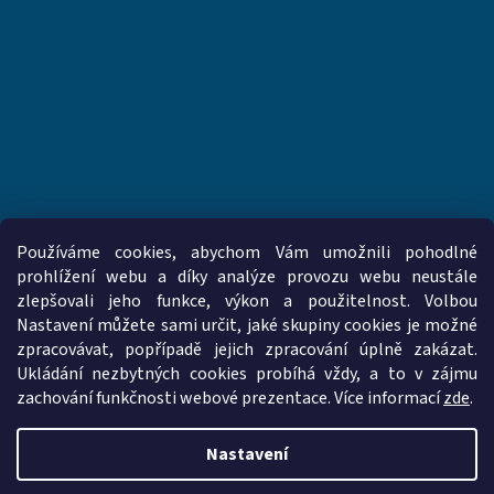
Používáme cookies, abychom Vám umožnili pohodlné
prohlížení webu a díky analýze provozu webu neustále
zlepšovali jeho funkce, výkon a použitelnost. Volbou
www.vzduchotechnika-ventilatory.cz
www.palmat.cz
Nastavení můžete sami určit, jaké skupiny cookies je možné
zpracovávat, popřípadě jejich zpracování úplně zakázat.
Ukládání nezbytných cookies probíhá vždy, a to v zájmu
zachování funkčnosti webové prezentace. Více informací
zde
.
Vytvořil Shoptet
Nastavení