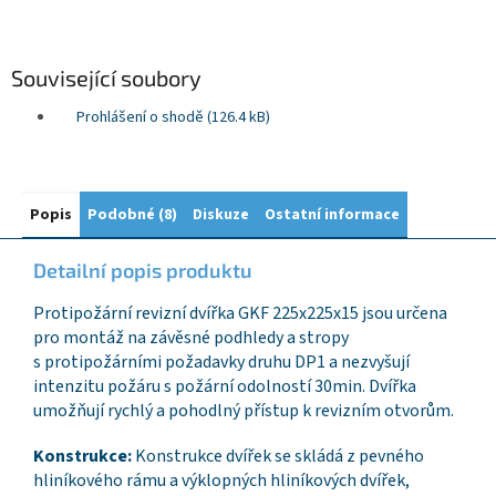
Související soubory
Prohlášení o shodě (126.4 kB)
Popis
Podobné (8)
Diskuze
Ostatní informace
Detailní popis produktu
Protipožární revizní dvířka GKF 225x225x15 jsou určena
pro montáž na závěsné podhledy a stropy
s protipožárními požadavky druhu DP1 a nezvyšují
intenzitu požáru s požární odolností 30min. Dvířka
umožňují rychlý a pohodlný přístup k revizním otvorům.
Konstrukce:
Konstrukce dvířek se skládá z pevného
hliníkového rámu a výklopných hliníkových dvířek,