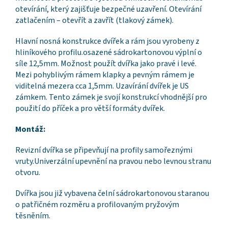
otevírání, který zajišťuje bezpečné uzavření. Otevírání
zatlačením – otevřít a zavřít (tlakový zámek).
Hlavní nosná konstrukce dvířek a rám jsou vyrobeny z
hliníkového profilu.osazené sádrokartonovou výplní o
síle 12,5mm. Možnost použít dvířka jako pravé i levé.
Mezi pohyblivým rámem klapky a pevným rámem je
viditelná mezera cca 1,5mm. Uzavírání dvířek je US
zámkem. Tento zámek je svojí konstrukcí vhodnější pro
použití do příček a pro větší formáty dvířek.
Montáž:
Revizní dvířka se připevňují na profily samořeznými
vruty.Univerzální upevnění na pravou nebo levnou stranu
otvoru.
Dvířka jsou již vybavena čelní sádrokartonovou staranou
o patřičném rozměru a profilovaným pryžovým
těsněním.