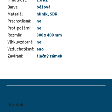
Hmotnost
:
1.8 kg
Barva
:
béžová
Materiál
:
hliník
,
SDK
Prachotěsná
:
ne
Protipožární
:
ne
Rozměr
:
300 x 400 mm
Vlhkuvzdorná
:
ne
Vzduchotěsná
:
ano
Zavírání
:
tlačný zámek
Z
á
p
a
t
Kontakt
í