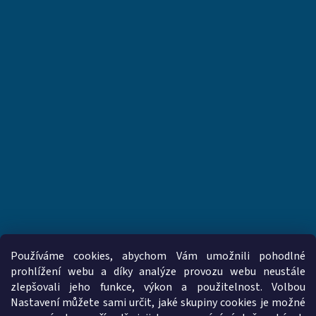
Používáme cookies, abychom Vám umožnili pohodlné
prohlížení webu a díky analýze provozu webu neustále
zlepšovali jeho funkce, výkon a použitelnost. Volbou
www.vzduchotechnika-ventilatory.cz
www.palmat.cz
Nastavení můžete sami určit, jaké skupiny cookies je možné