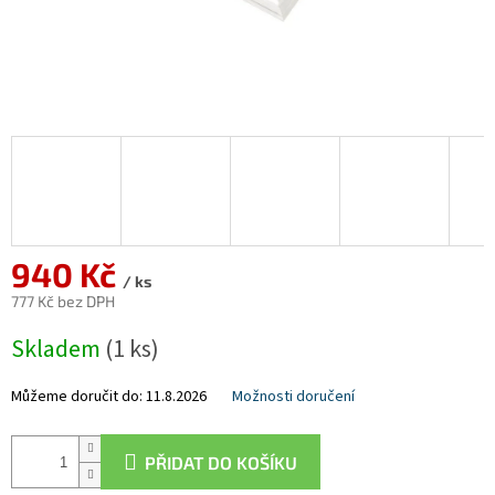
940 Kč
/ ks
777 Kč bez DPH
Měrná
Skladem
(1 ks)
cena:
Můžeme doručit do:
11.8.2026
Možnosti doručení
PŘIDAT DO KOŠÍKU