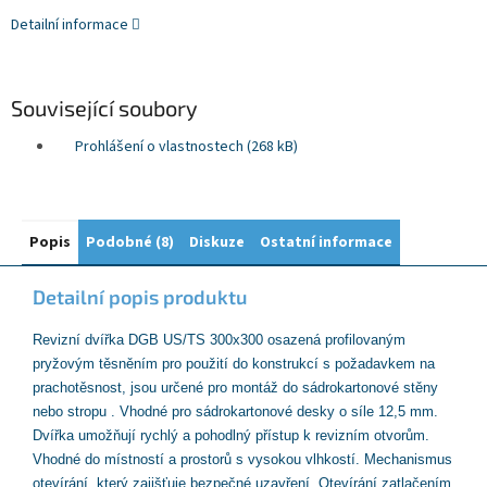
Detailní informace
Související soubory
Prohlášení o vlastnostech (268 kB)
Popis
Podobné (8)
Diskuze
Ostatní informace
Detailní popis produktu
Revizní dvířka DGB US/TS 300x300 osazená profilovaným
pryžovým těsněním pro použití do konstrukcí s požadavkem na
prachotěsnost, jsou určené pro montáž do sádrokartonové stěny
nebo stropu . Vhodné pro sádrokartonové desky o síle 12,5 mm.
Dvířka umožňují rychlý a pohodlný přístup k revizním otvorům.
Vhodné do místností a prostorů s vysokou vlhkostí. Mechanismus
otevírání, který zajišťuje bezpečné uzavření. Otevírání zatlačením