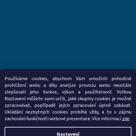
Používáme cookies, abychom Vám umožnili pohodlné
prohlížení webu a díky analýze provozu webu neustále
zlepšovali jeho funkce, výkon a použitelnost. Volbou
www.vzduchotechnika-ventilatory.cz
www.palmat.cz
Nastavení můžete sami určit, jaké skupiny cookies je možné
zpracovávat, popřípadě jejich zpracování úplně zakázat.
Ukládání nezbytných cookies probíhá vždy, a to v zájmu
zachování funkčnosti webové prezentace. Více informací
zde
.
Vytvořil Shoptet
Nastavení