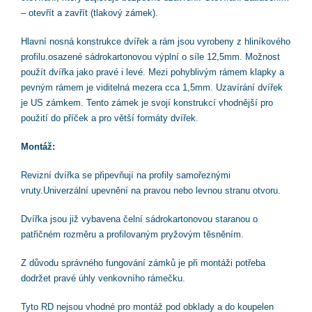
– otevřít a zavřít (tlakový zámek).
Hlavní nosná konstrukce dvířek a rám jsou vyrobeny z hliníkového
profilu.osazené sádrokartonovou výplní o síle 12,5mm. Možnost
použít dvířka jako pravé i levé. Mezi pohyblivým rámem klapky a
pevným rámem je viditelná mezera cca 1,5mm. Uzavírání dvířek
je US zámkem. Tento zámek je svojí konstrukcí vhodnější pro
použití do příček a pro větší formáty dvířek.
Montáž:
Revizní dvířka se připevňují na profily samořeznými
vruty.Univerzální upevnění na pravou nebo levnou stranu otvoru.
Dvířka jsou již vybavena čelní sádrokartonovou staranou o
patřičném rozměru a profilovaným pryžovým těsněním.
Z důvodu správného fungování zámků je při montáži potřeba
dodržet pravé úhly venkovního rámečku.
Tyto RD nejsou vhodné pro montáž pod obklady a do koupelen