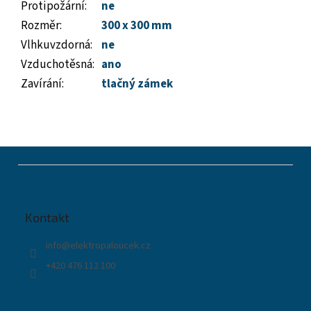
Protipožární
:
ne
Rozměr
:
300 x 300 mm
Vlhkuvzdorná
:
ne
Vzduchotěsná
:
ano
Zavírání
:
tlačný zámek
Z
á
p
a
t
Kontakt
í
info
@
elektropaloucek.cz
+420 476 112 100