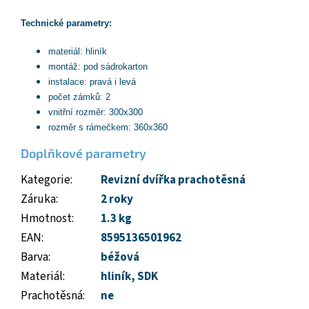
Technické parametry:
materiál: hliník
montáž: pod sádrokarton
instalace: pravá i levá
počet zámků: 2
vnitřní rozměr: 300x300
rozměr s rámečkem: 360x360
Doplňkové parametry
Kategorie
:
Revizní dvířka prachotěsná
Záruka
:
2 roky
Hmotnost
:
1.3 kg
EAN
:
8595136501962
Barva
:
béžová
Materiál
:
hliník
,
SDK
Prachotěsná
:
ne