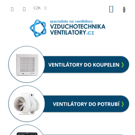
Přejít
NÁKUP
na
CZK
obsah
KOŠÍK