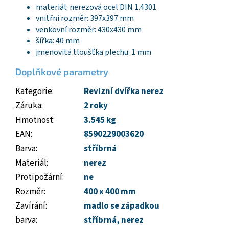
materiál: nerezová ocel DIN 1.4301
vnitřní rozměr: 397x397 mm
venkovní rozměr: 430x430 mm
šířka: 40 mm
jmenovitá tloušťka plechu: 1 mm
Doplňkové parametry
Kategorie
:
Revizní dvířka nerez
Záruka
:
2 roky
Hmotnost
:
3.545 kg
EAN
:
8590229003620
Barva
:
stříbrná
Materiál
:
nerez
Protipožární
:
ne
Rozměr
:
400 x 400 mm
Zavírání
:
madlo se západkou
barva
:
stříbrná, nerez