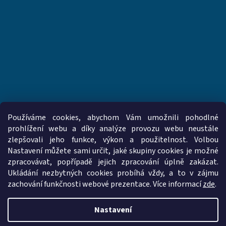
Používáme cookies, abychom Vám umožnili pohodlné
prohlížení webu a díky analýze provozu webu neustále
zlepšovali jeho funkce, výkon a použitelnost. Volbou
www.vzduchotechnika-ventilatory.cz
www.palmat.cz
Nastavení můžete sami určit, jaké skupiny cookies je možné
zpracovávat, popřípadě jejich zpracování úplně zakázat.
Ukládání nezbytných cookies probíhá vždy, a to v zájmu
zachování funkčnosti webové prezentace. Více informací
zde
.
Vytvořil Shoptet
Nastavení