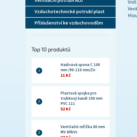
Ventilační potrubí ALU
Vni
Ven
Vzduchotechnické potrubí plast
Hlo
Příslušenství ke vzduchovodům
Top 10 produktů
Hadicová spona C 100
mm /90-110 mm/Zn
11 Kč
Plastová spojka pro
trubkový kanál 100 mm
PVC 111
52 Kč
Ventilační mřížka 80 mm
MV 80bVs