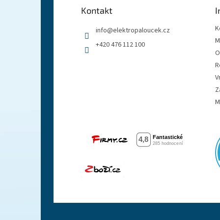
a
Kontakt
I
t
í
K
info
@
elektropaloucek.cz
M
+420 476 112 100
O
R
V
Z
M