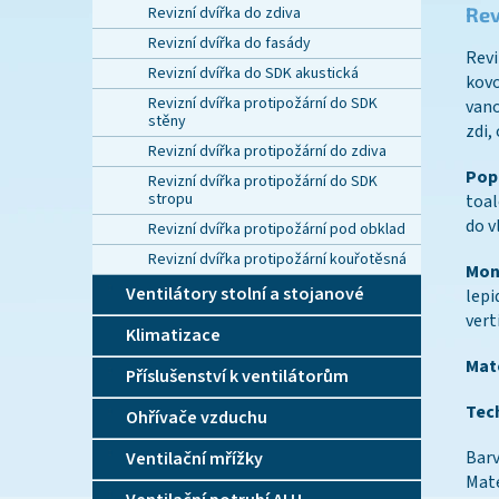
Revizní dvířka do zdiva
Rev
Revizní dvířka do fasády
Revi
Revizní dvířka do SDK akustická
kovo
Revizní dvířka protipožární do SDK
vano
stěny
zdi,
Revizní dvířka protipožární do zdiva
Popi
Revizní dvířka protipožární do SDK
stropu
toal
do v
Revizní dvířka protipožární pod obklad
Revizní dvířka protipožární kouřotěsná
Mon
Ventilátory stolní a stojanové
lep
vert
Klimatizace
Mate
Příslušenství k ventilátorům
Tec
Ohřívače vzduchu
Barv
Ventilační mřížky
Mate