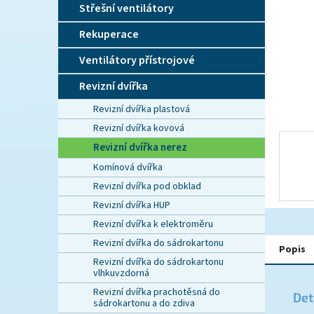
n
Střešní ventilátory
e
l
Rekuperace
Ventilátory přístrojové
Revizní dvířka
Revizní dvířka plastová
Revizní dvířka kovová
Revizní dvířka nerez
Komínová dvířka
Revizní dvířka pod obklad
Revizní dvířka HUP
Revizní dvířka k elektroměru
Revizní dvířka do sádrokartonu
Popis
Revizní dvířka do sádrokartonu
vlhkuvzdorná
Revizní dvířka prachotěsná do
Det
sádrokartonu a do zdiva