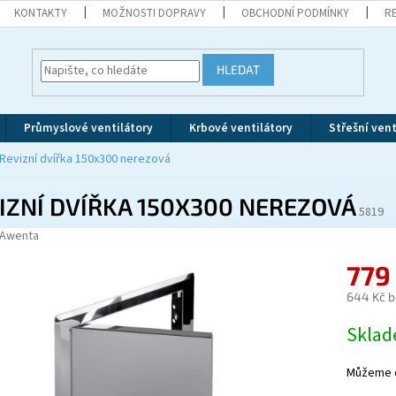
KONTAKTY
MOŽNOSTI DOPRAVY
OBCHODNÍ PODMÍNKY
R
HLEDAT
Průmyslové ventilátory
Krbové ventilátory
Střešní vent
Revizní dvířka 150x300 nerezová
IZNÍ DVÍŘKA 150X300 NEREZOVÁ
5819
Awenta
779
644 Kč 
Měrná
Skla
cena:
Můžeme d