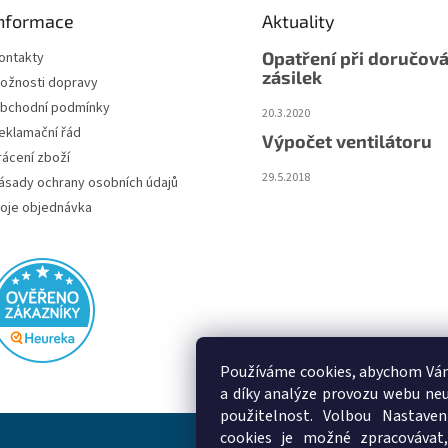
nformace
Aktuality
Opatření při doručová
ontakty
zásilek
ožnosti dopravy
bchodní podmínky
20.3.2020
eklamační řád
Výpočet ventilátoru
rácení zboží
29.5.2018
ásady ochrany osobních údajů
oje objednávka
Používáme cookies, abychom Vám
a díky analýze provozu webu neu
použitelnost. Volbou Nastaven
cookies je možné zpracovávat,