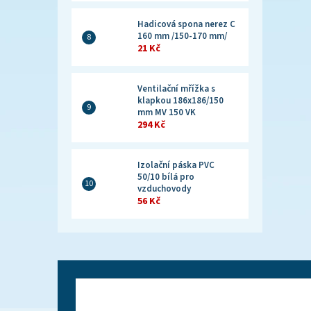
Hadicová spona nerez C
160 mm /150-170 mm/
21 Kč
Ventilační mřížka s
klapkou 186x186/150
mm MV 150 VK
294 Kč
Izolační páska PVC
50/10 bílá pro
vzduchovody
56 Kč
Z
á
p