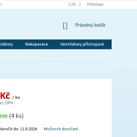
EKLAMAČNÍ ŘÁD
VRÁCENÍ ZBOŽÍ
CZK
ZÁSADY OCHRANY OSOBNÍCH ÚDAJ
Přihlášení
NÁKUPNÍ
Prázdný košík
KOŠÍK
ilátory
Rekuperace
Ventilátory přístrojové
Revizní dv
 Kč
/ ks
bez DPH
dem
(4 ks)
oručit do:
11.8.2026
Možnosti doručení