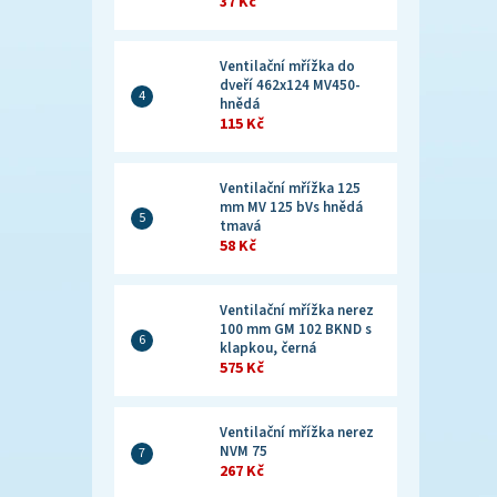
37 Kč
Ventilační mřížka do
dveří 462x124 MV450-
hnědá
115 Kč
Ventilační mřížka 125
mm MV 125 bVs hnědá
tmavá
58 Kč
Ventilační mřížka nerez
100 mm GM 102 BKND s
klapkou, černá
575 Kč
Ventilační mřížka nerez
NVM 75
267 Kč