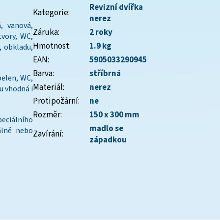
Revizní dvířka
Kategorie
:
nerez
á, vanová,
Záruka
:
2 roky
tvory, WC,
Hmotnost
:
1.9 kg
, obkladu,
EAN
:
5905033290945
Barva
:
stříbrná
pelen, WC,
Materiál
:
nerez
ou vhodná i
Protipožární
:
ne
Rozměr
:
150 x 300 mm
peciálního
madlo se
álně nebo
Zavírání
:
západkou