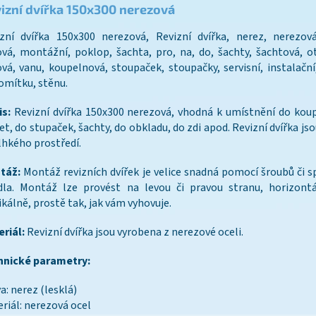
izní dvířka 150x
300 nerezová
zní dvířka 150x300 nerezová, Revizní dvířka, nerez, nerezov
vá, montážní, poklop, šachta, pro, na, do, šachty, šachtová, o
vá, vanu, koupelnová, stoupaček, stoupačky, servisní, instalační
 omítku, stěnu.
s:
Revizní dvířka 150x300 nerezová, vhodná k umístnění do kou
et, do stupaček, šachty, do obkladu, do zdi apod. Revizní dvířka js
lhkého prostředí.
táž:
Montáž revizních dvířek je velice snadná pomocí šroubů či s
idla. Montáž lze provést na levou či pravou stranu, horizont
ikálně, prostě tak, jak vám vyhovuje.
riál:
Revizní dvířka jsou vyrobena z nerezové oceli.
hnické parametry:
a: nerez (lesklá)
riál: nerezová ocel