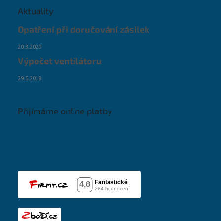
Aktuality
Opatření při doručování zásilek
20.3.2020
Výpočet ventilátoru
29.5.2018
Přijímáme online platby