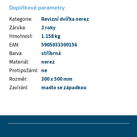
Doplňkové parametry
Kategorie
:
Revizní dvířka nerez
Záruka
:
2 roky
Hmotnost
:
1.158 kg
EAN
:
5905033300156
Barva
:
stříbrná
Materiál
:
nerez
Protipožární
:
ne
Rozměr
:
300 x 500 mm
Zavírání
:
madlo se západkou
Z
á
p