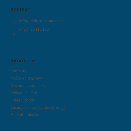
a
t
Kontakt
í
info
@
elektropaloucek.cz
+420 476 112 100
Informace
Kontakty
Možnosti dopravy
Obchodní podmínky
Reklamační řád
Vrácení zboží
Zásady ochrany osobních údajů
Moje objednávka