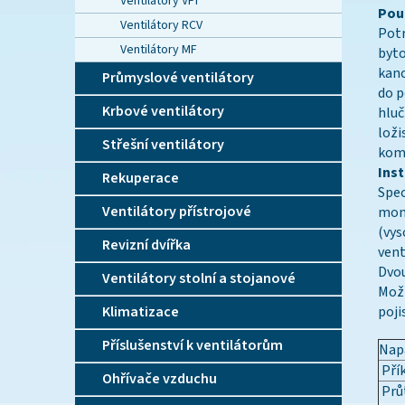
Ventilátory VPI
Použ
Ventilátory RCV
Potr
Ventilátory MF
byto
kanc
Průmyslové ventilátory
do p
Krbové ventilátory
hluč
loži
Střešní ventilátory
kom
Ins
Rekuperace
Spec
Ventilátory přístrojové
mont
(vys
Revizní dvířka
vent
Dvou
Ventilátory stolní a stojanové
Možn
Klimatizace
poji
Příslušenství k ventilátorům
Napá
Pří
Ohřívače vzduchu
Prů