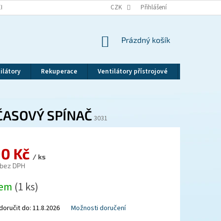
EKLAMAČNÍ ŘÁD
VRÁCENÍ ZBOŽÍ
CZK
ZÁSADY OCHRANY OSOBNÍCH ÚDAJ
Přihlášení
NÁKUPNÍ
Prázdný košík
KOŠÍK
ilátory
Rekuperace
Ventilátory přístrojové
Revizní dv
 ČASOVÝ SPÍNAČ
3031
90 Kč
/ ks
 bez DPH
dem
(1 ks)
oručit do:
11.8.2026
Možnosti doručení