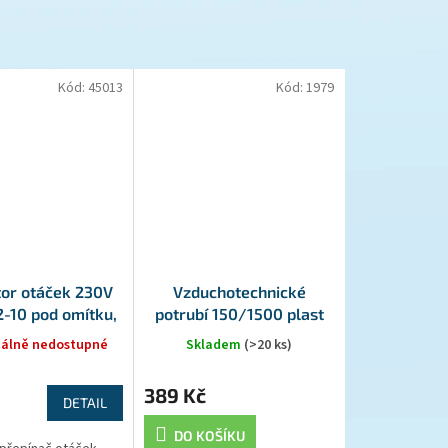
Kód:
45013
Kód:
1979
tor otáček 230V
Vzduchotechnické
2-10 pod omítku,
potrubí 150/1500 plast
10A
álně nedostupné
Skladem
(>20 ks)
389 Kč
DETAIL
DO KOŠÍKU