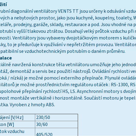
ití
ubní diagonální ventilátory VENTS TT jsou určeny k odsávání vzdu
vých a nebytových prostor, jako jsou kuchyně, koupelny, toalety, 
eláře, prodejny, garáže, sklady, restaurace a pod. Jsou vhodné na p
otrubí s vyšší tlakovou ztrátou. Dosahují velký průtok vzduchu při 
nosti. Ventilátory jsou vybaveny dvojotáčkovým motorem s kulič
sky, to je předurčuje k využívání v nepřetržitém provozu. Ventilátor
patibilní se vzduchotechnickým potrubím o daném průměru.
talace
iálně navržená konstrukce těla vetnilátoru umožňuje jeho jedno
áž, demontáž a servis bez použití nástrojů. Ovládání rychlosti ve
oká / nízká) je možné pomocí externího přepínače. Plynulé ovládá
ilátorů je možné prostřednictvím regulátoru otáček : RS-1300, RS
polohové přepínání rychlostí HS, LS. Asynchronní motory s dvojím
ost montáže vertikálně i horizontálně. Součástí motoru je tepe
stka. Vyroben z hmoty ABS.
jení [V/Hz]
230/50
kon [W]
30/60
tok vzduchu
405/520