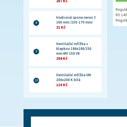
267 Kč
Regulá
RS 140
Hadicová spona nerez C
Regulá
160 mm /150-170 mm/
21 Kč
Ventilační mřížka s
klapkou 186x186/150
mm MV 150 VK
294 Kč
Ventilační mřížka VM
200x200 K bílá
119 Kč
Z
á
p