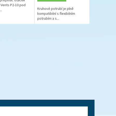
 přepínač otáček
u Vents P2-10 pod
Kruhové potrubí je plně
..
kompatibilní s flexibilním
potrubím a s...