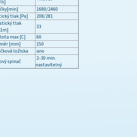
/h]
čky[min]
1680/2460
ický tlak [Pa]
208/281
tický tlak
33
/1m]
lota max [C]
60
měr [mm]
150
čková ložiska
ano
2-30 min.
ový spinač
nastavitelný