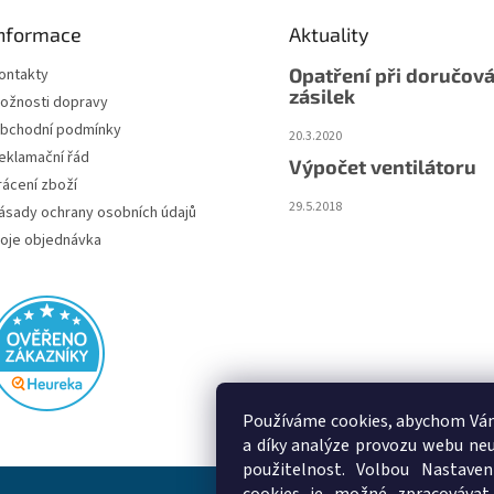
nformace
Aktuality
Opatření při doručová
ontakty
zásilek
ožnosti dopravy
bchodní podmínky
20.3.2020
eklamační řád
Výpočet ventilátoru
rácení zboží
29.5.2018
ásady ochrany osobních údajů
oje objednávka
Používáme cookies, abychom Vám
a díky analýze provozu webu neu
použitelnost. Volbou Nastaven