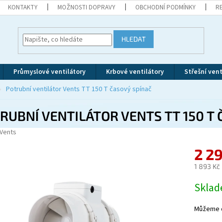
KONTAKTY
MOŽNOSTI DOPRAVY
OBCHODNÍ PODMÍNKY
R
HLEDAT
Průmyslové ventilátory
Krbové ventilátory
Střešní vent
Potrubní ventilátor Vents TT 150 T časový spínač
RUBNÍ VENTILÁTOR VENTS TT 150 T
Vents
2 2
1 893 Kč
Měrná
Skla
cena:
Můžeme d