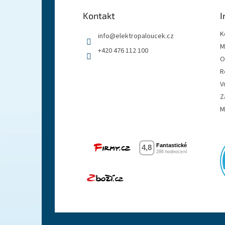
a
Kontakt
I
t
í
K
info
@
elektropaloucek.cz
M
+420 476 112 100
O
R
V
Z
M