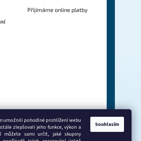
Přijímáme online platby
ní
 umožnili pohodlné prohlížení webu
Souhlasím
stále zlepšovali jeho funkce, výkon a
í můžete sami určit, jaké skupiny