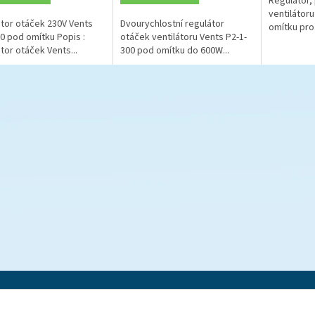
Regulátor,
ventilátor
tor otáček 230V Vents
Dvourychlostní regulátor
omítku pro.
0 pod omítku Popis :
otáček ventilátoru Vents P2-1-
tor otáček Vents...
300 pod omítku do 600W...