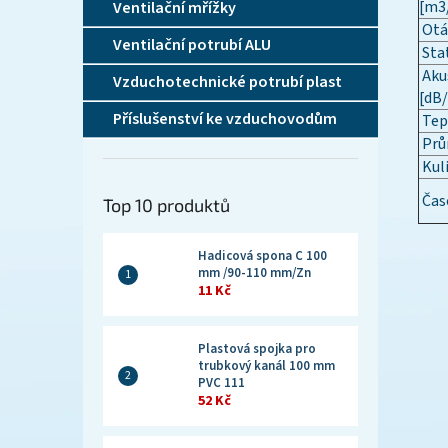
[m3
Ventilační mřížky
Otá
Ventilační potrubí ALU
Stat
Akus
Vzduchotechnické potrubí plast
[dB
Příslušenství ke vzduchovodům
Tep
Prů
Kuli
Čas
Top 10 produktů
Hadicová spona C 100
mm /90-110 mm/Zn
11 Kč
Plastová spojka pro
trubkový kanál 100 mm
PVC 111
52 Kč