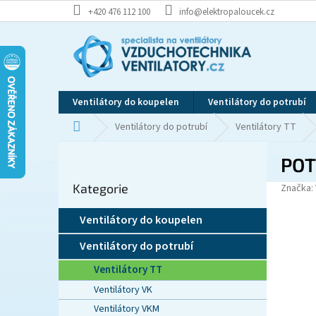
Přejít
+420 476 112 100
info@elektropaloucek.cz
na
obsah
Ventilátory do koupelen
Ventilátory do potrubí
Domů
Ventilátory do potrubí
Ventilátory TT
P
POT
o
Přeskočit
s
Kategorie
kategorie
Značka:
t
r
Ventilátory do koupelen
a
n
Ventilátory do potrubí
n
Ventilátory TT
í
p
Ventilátory VK
a
Ventilátory VKM