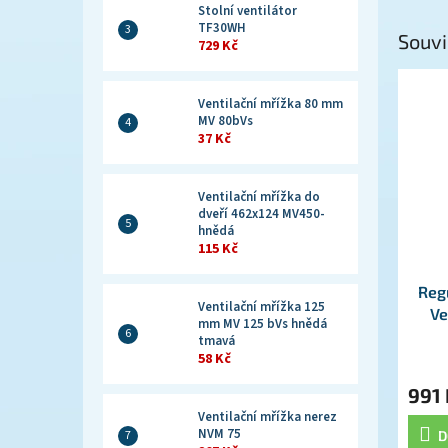
Stolní ventilátor
TF30WH
Souvi
729 Kč
Ventilační mřížka 80 mm
MV 80bVs
37 Kč
Ventilační mřížka do
dveří 462x124 MV450-
hnědá
115 Kč
Reg
Ventilační mřížka 125
Ve
mm MV 125 bVs hnědá
tmavá
58 Kč
991 
Ventilační mřížka nerez
NVM 75
D