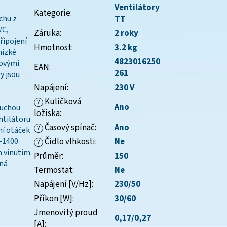
Ventilátory
Kategorie
:
chu z
TT
WC,
Záruka
:
2 roky
řipojení
Hmotnost
:
3.2 kg
nízké
4823016250
kovými
EAN
:
261
y jsou
Napájení
:
230 V
Kuličková
?
Ano
duchou
ložiska
:
ntilátoru
Časový spínač
:
Ano
?
ní otáček
-1400.
Čidlo vlhkosti
:
Ne
?
 vinutím.
Průměr
:
150
lná
Termostat
:
Ne
Napájení [V/Hz]
:
230/50
Příkon [W]
:
30/60
Jmenovitý proud
0,17/0,27
[A]
: