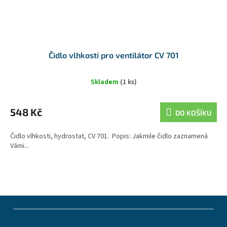
Čidlo vlhkosti pro ventilátor CV 701
Skladem
(1 ks)
548 Kč
DO KOŠÍKU
Čidlo vlhkosti, hydrostat, CV 701. Popis: Jakmile čidlo zaznamená
Vámi...
Z
á
p