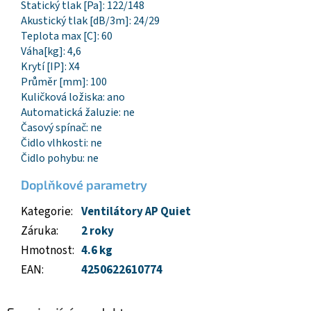
Statický tlak [Pa]: 122/148
Akustický tlak [dB/3m]: 24/29
Teplota max [C]: 60
Váha[kg]: 4,6
Krytí [IP]: X4
Průměr [mm]: 100
Kuličková ložiska: ano
Automatická žaluzie: ne
Časový spínač: ne
Čidlo vlhkosti: ne
Čidlo pohybu: ne
Doplňkové parametry
Kategorie
:
Ventilátory AP Quiet
Záruka
:
2 roky
Hmotnost
:
4.6 kg
EAN
:
4250622610774