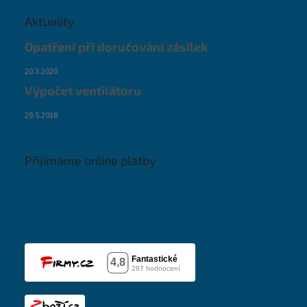
Aktuality
Opatření při doručování zásilek
20.3.2020
Výpočet ventilátoru
29.5.2018
Přijímáme online platby