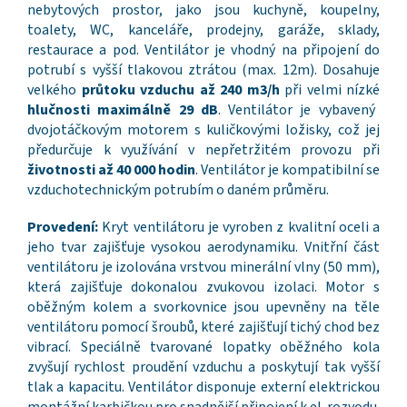
nebytových prostor, jako jsou kuchyně, koupelny,
toalety, WC, kanceláře, prodejny, garáže, sklady,
restaurace a pod. Ventilátor je vhodný na připojení do
potrubí s vyšší tlakovou ztrátou (max. 12m). Dosahuje
velkého
průtoku vzduchu až 240 m3/h
při velmi nízké
hlučnosti maximálně 29 dB
. Ventilátor je vybavený
dvojotáčkovým motorem s kuličkovými ložisky, což jej
předurčuje k využívání v nepřetržitém provozu při
životnosti až 40 000 hodin
. Ventilátor je kompatibilní se
vzduchotechnickým potrubím o daném průměru.
Provedení:
Kryt ventilátoru je vyroben z kvalitní oceli a
jeho tvar zajišťuje vysokou aerodynamiku. Vnitřní část
ventilátoru je izolována vrstvou minerální vlny (50 mm),
která zajišťuje dokonalou zvukovou izolaci. Motor s
oběžným kolem a svorkovnice jsou upevněny na těle
ventilátoru pomocí šroubů, které zajišťují tichý chod bez
vibrací. Speciálně tvarované lopatky oběžného kola
zvyšují rychlost proudění vzduchu a poskytují tak vyšší
tlak a kapacitu. Ventilátor disponuje externí elektrickou