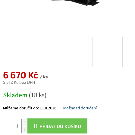
6 670 Kč
/ ks
5 512 Kč bez DPH
Měrná
Skladem
(18 ks)
cena:
Můžeme doručit do:
11.8.2026
Možnosti doručení
PŘIDAT DO KOŠÍKU