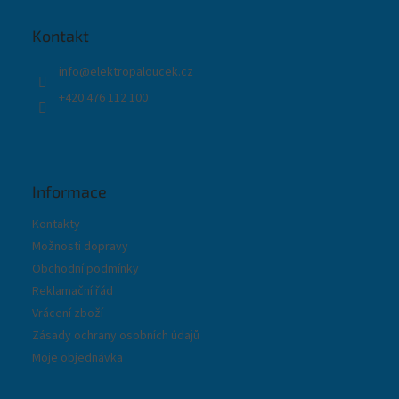
a
t
Kontakt
í
info
@
elektropaloucek.cz
+420 476 112 100
Informace
Kontakty
Možnosti dopravy
Obchodní podmínky
Reklamační řád
Vrácení zboží
Zásady ochrany osobních údajů
Moje objednávka