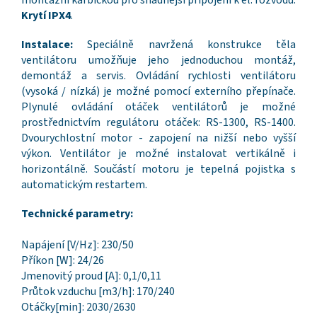
montážní karbičkou pro snadnější připojení k el. rozvodu.
Krytí IPX4
.
Instalace:
Speciálně navržená konstrukce těla
ventilátoru umožňuje jeho jednoduchou montáž,
demontáž a servis. Ovládání rychlosti ventilátoru
(vysoká / nízká) je možné pomocí externího přepínače.
Plynulé ovládání otáček ventilátorů je možné
prostřednictvím regulátoru otáček: RS-1300, RS-1400.
Dvourychlostní motor - zapojení na nižší nebo vyšší
výkon. Ventilátor je možné instalovat vertikálně i
horizontálně. Součástí motoru je tepelná pojistka s
automatickým restartem.
Technické parametry:
Napájení [V/Hz]: 230/50
Příkon [W]: 24/26
Jmenovitý proud [A]: 0,1/0,11
Průtok vzduchu [m3/h]: 170/240
Otáčky[min]: 2030/2630