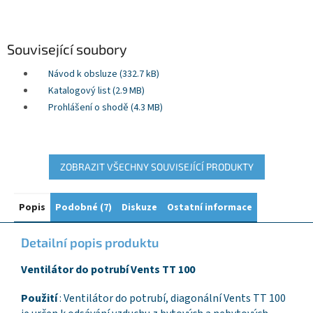
Související soubory
Návod k obsluze (332.7 kB)
Katalogový list (2.9 MB)
Prohlášení o shodě (4.3 MB)
ZOBRAZIT VŠECHNY SOUVISEJÍCÍ PRODUKTY
Popis
Podobné (7)
Diskuze
Ostatní informace
Detailní popis produktu
Ventilátor do potrubí Vents TT 100
Použití
: Ventilátor do potrubí, diagonální Vents TT 100