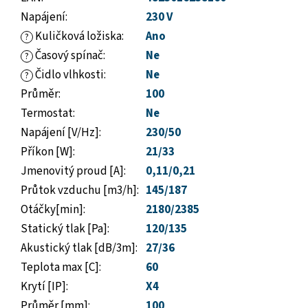
Napájení
:
230 V
Kuličková ložiska
:
Ano
?
Časový spínač
:
Ne
?
Čidlo vlhkosti
:
Ne
?
Průměr
:
100
Termostat
:
Ne
Napájení [V/Hz]
:
230/50
Příkon [W]
:
21/33
Jmenovitý proud [A]
:
0,11/0,21
Průtok vzduchu [m3/h]
:
145/187
Otáčky[min]
:
2180/2385
Statický tlak [Pa]
:
120/135
Akustický tlak [dB/3m]
:
27/36
Teplota max [C]
:
60
Krytí [IP]
:
X4
Průměr [mm]
:
100