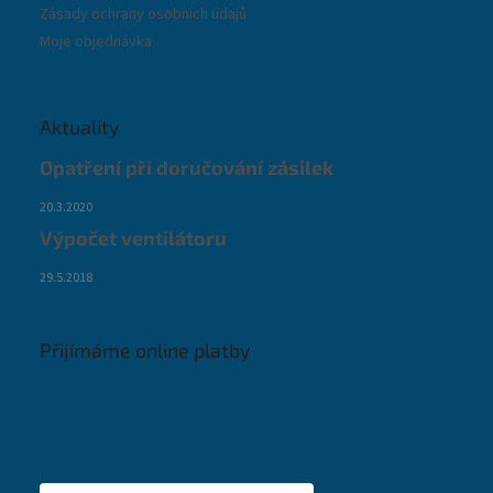
Zásady ochrany osobních údajů
Moje objednávka
Aktuality
Opatření při doručování zásilek
20.3.2020
Výpočet ventilátoru
29.5.2018
Přijímáme online platby