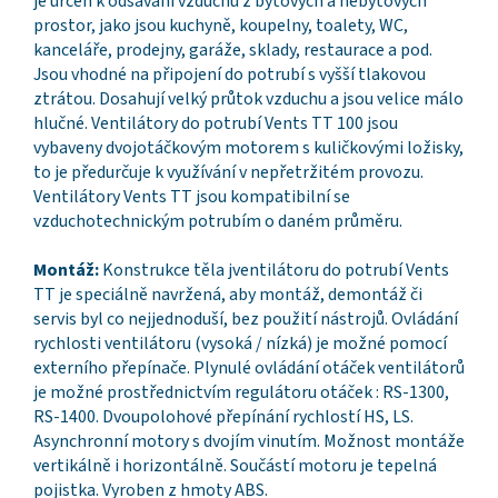
je určen k odsávání vzduchu z bytových a nebytových
prostor, jako jsou kuchyně, koupelny, toalety, WC,
kanceláře, prodejny, garáže, sklady, restaurace a pod.
Jsou vhodné na připojení do potrubí s vyšší tlakovou
ztrátou. Dosahují velký průtok vzduchu a jsou velice málo
hlučné. Ventilátory do potrubí Vents TT 100 jsou
vybaveny dvojotáčkovým motorem s kuličkovými ložisky,
to je předurčuje k využívání v nepřetržitém provozu.
Ventilátory Vents TT jsou kompatibilní se
vzduchotechnickým potrubím o daném průměru.
Montáž:
Konstrukce těla jventilátoru do potrubí Vents
TT je speciálně navržená, aby montáž, demontáž či
servis byl co nejjednoduší, bez použití nástrojů. Ovládání
rychlosti ventilátoru (vysoká / nízká) je možné pomocí
externího přepínače. Plynulé ovládání otáček ventilátorů
je možné prostřednictvím regulátoru otáček : RS-1300,
RS-1400. Dvoupolohové přepínání rychlostí HS, LS.
Asynchronní motory s dvojím vinutím. Možnost montáže
vertikálně i horizontálně. Součástí motoru je tepelná
pojistka. Vyroben z hmoty ABS.