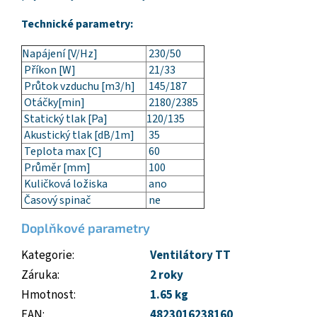
Technické parametry:
Napájení [V/Hz]
230/50
Příkon [W]
21/33
Průtok vzduchu [m3/h]
145/187
Otáčky[min]
2180/2385
Statický tlak [Pa]
120/135
Akustický tlak [dB/1m]
35
Teplota max [C]
60
Průměr [mm]
100
Kuličková ložiska
ano
Časový spinač
ne
Doplňkové parametry
Kategorie
:
Ventilátory TT
Záruka
:
2 roky
Hmotnost
:
1.65 kg
EAN
:
4823016238160