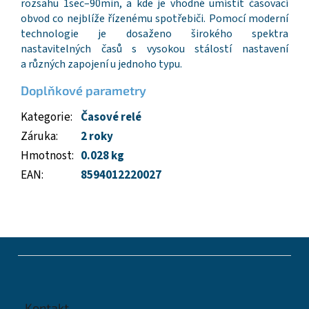
rozsahu 1sec–90min, a kde je vhodné umístit časovací
obvod co nejblíže řízenému spotřebiči. Pomocí moderní
technologie je dosaženo širokého spektra
nastavitelných časů s vysokou stálostí nastavení
a různých zapojení u jednoho typu.
Doplňkové parametry
Kategorie
:
Časové relé
Záruka
:
2 roky
Hmotnost
:
0.028 kg
EAN
:
8594012220027
Z
á
p
a
t
Kontakt