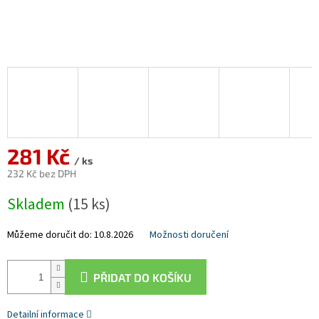
281 Kč
/ ks
232 Kč bez DPH
Měrná
Skladem
(15 ks)
cena:
Můžeme doručit do:
10.8.2026
Možnosti doručení
PŘIDAT DO KOŠÍKU
Detailní informace