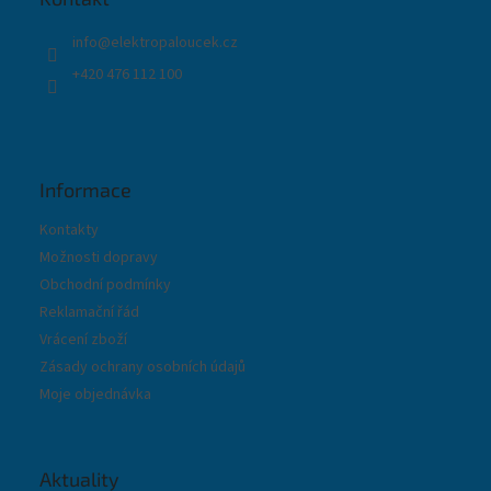
í
info
@
elektropaloucek.cz
+420 476 112 100
Informace
Kontakty
Možnosti dopravy
Obchodní podmínky
Reklamační řád
Vrácení zboží
Zásady ochrany osobních údajů
Moje objednávka
Aktuality