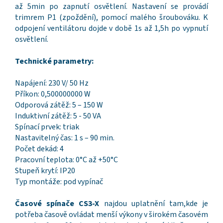
až 5min po zapnutí osvětlení. Nastavení se provádí
trimrem P1 (zpoždění), pomocí malého šroubováku. K
odpojení ventilátoru dojde v době 1s až 1,5h po vypnutí
osvětlení.
Technické parametry:
Napájení: 230 V/ 50 Hz
Příkon: 0,500000000 W
Odporová zátěž: 5 – 150 W
Induktivní zátěž: 5 - 50 VA
Spínací prvek: triak
Nastavitelný čas: 1 s – 90 min.
Počet dekád: 4
Pracovní teplota: 0°C až +50°C
Stupeň krytí: IP20
Typ montáže: pod vypínač
Časové spínače CS3-X
najdou uplatnění tam,kde je
potřeba časově ovládat menší výkony v širokém časovém