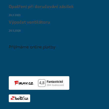
Opatření při doručování zásilek
20.3.2020
Výpočet ventilátoru
29.5.2018
Přijímáme online platby