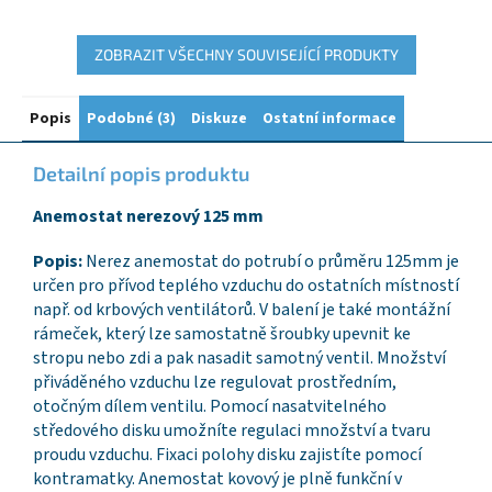
ZOBRAZIT VŠECHNY SOUVISEJÍCÍ PRODUKTY
Popis
Podobné (3)
Diskuze
Ostatní informace
Detailní popis produktu
Anemostat nerezový 125 mm
Popis:
Nerez anemostat do potrubí o průměru 125mm je
určen pro přívod teplého vzduchu do ostatních místností
např. od krbových ventilátorů. V balení je také montážní
rámeček, který lze samostatně šroubky upevnit ke
stropu nebo zdi a pak nasadit samotný ventil. Množství
přiváděného vzduchu lze regulovat prostředním,
otočným dílem ventilu. Pomocí nasatvitelného
středového disku umožníte regulaci množství a tvaru
proudu vzduchu. Fixaci polohy disku zajistíte pomocí
kontramatky. Anemostat kovový je plně funkční v