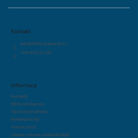
Z
á
p
a
t
Kontakt
í
info
@
elektropaloucek.cz
+420 476 112 100
Informace
Kontakty
Možnosti dopravy
Obchodní podmínky
Reklamační řád
Vrácení zboží
Zásady ochrany osobních údajů