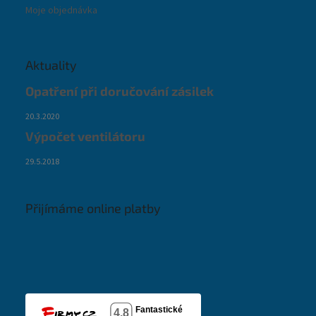
Moje objednávka
Aktuality
Opatření při doručování zásilek
20.3.2020
Výpočet ventilátoru
29.5.2018
Přijímáme online platby