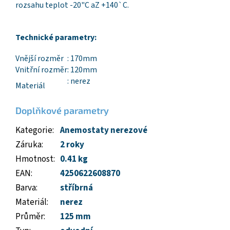
rozsahu teplot -20"C aZ +140`C.
Technické parametry:
Vnější rozměr
: 170mm
Vnitřní rozměr
: 120mm
: nerez
Materiál
Doplňkové parametry
Kategorie
:
Anemostaty nerezové
Záruka
:
2 roky
Hmotnost
:
0.41 kg
EAN
:
4250622608870
Barva
:
stříbrná
Materiál
:
nerez
Průměr
:
125 mm