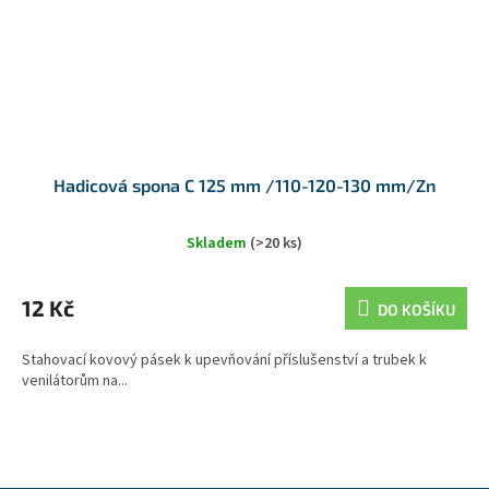
Hadicová spona C 125 mm /110-120-130 mm/Zn
Skladem
(>20 ks)
12 Kč
DO KOŠÍKU
Stahovací kovový pásek k upevňování příslušenství a trubek k
venilátorům na...