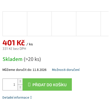
401 Kč
/ ks
331 Kč bez DPH
Měrná
Skladem
(>20 ks)
cena:
Můžeme doručit do:
11.8.2026
Možnosti doručení
PŘIDAT DO KOŠÍKU
Detailní informace