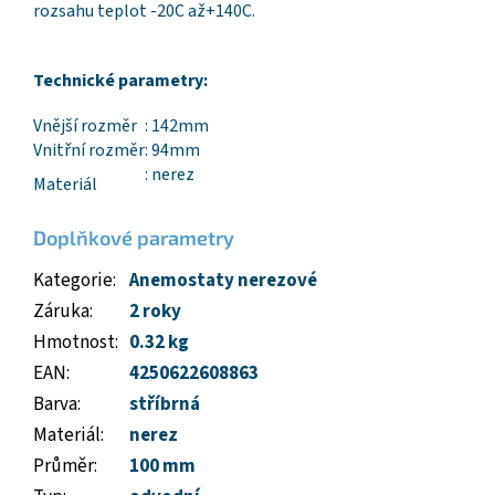
rozsahu teplot -20C až+140C.
Technické parametry:
Vnější rozměr
: 142mm
Vnitřní rozměr
: 94mm
: nerez
Materiál
Doplňkové parametry
Kategorie
:
Anemostaty nerezové
Záruka
:
2 roky
Hmotnost
:
0.32 kg
EAN
:
4250622608863
Barva
:
stříbrná
Materiál
:
nerez
Průměr
:
100 mm