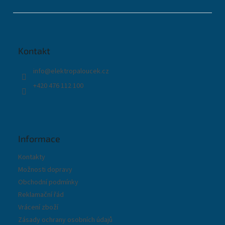
Z
á
p
a
t
Kontakt
í
info
@
elektropaloucek.cz
+420 476 112 100
Informace
Kontakty
Možnosti dopravy
Obchodní podmínky
Reklamační řád
Vrácení zboží
Zásady ochrany osobních údajů