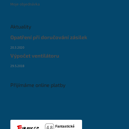
Moje objednávka
Aktuality
Opatření při doručování zásilek
20.3.2020
Výpočet ventilátoru
29.5.2018
Přijímáme online platby