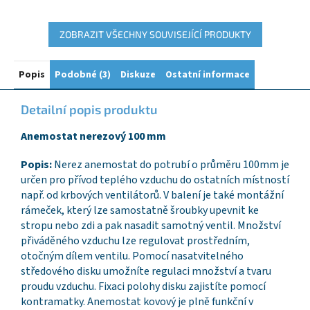
ZOBRAZIT VŠECHNY SOUVISEJÍCÍ PRODUKTY
Popis
Podobné (3)
Diskuze
Ostatní informace
Detailní popis produktu
Anemostat nerezový 100 mm
Popis:
Nerez anemostat do potrubí o průměru 100mm je
určen pro přívod teplého vzduchu do ostatních místností
např. od krbových ventilátorů. V balení je také montážní
rámeček, který lze samostatně šroubky upevnit ke
stropu nebo zdi a pak nasadit samotný ventil. Množství
přiváděného vzduchu lze regulovat prostředním,
otočným dílem ventilu. Pomocí nasatvitelného
středového disku umožníte regulaci množství a tvaru
proudu vzduchu. Fixaci polohy disku zajistíte pomocí
kontramatky. Anemostat kovový je plně funkční v