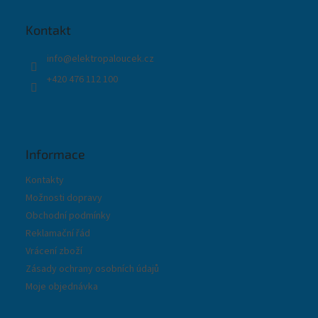
a
t
Kontakt
í
info
@
elektropaloucek.cz
+420 476 112 100
Informace
Kontakty
Možnosti dopravy
Obchodní podmínky
Reklamační řád
Vrácení zboží
Zásady ochrany osobních údajů
Moje objednávka