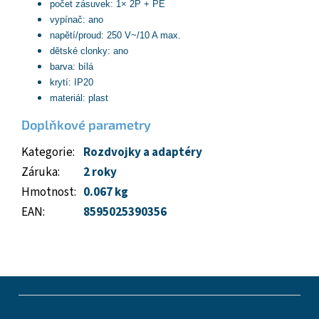
počet zásuvek: 1× 2P + PE
vypínač: ano
napětí/proud: 250 V~/10 A max.
dětské clonky: ano
barva: bílá
krytí: IP20
materiál: plast
Doplňkové parametry
Kategorie
:
Rozdvojky a adaptéry
Záruka
:
2 roky
Hmotnost
:
0.067 kg
EAN
:
8595025390356
Z
á
p