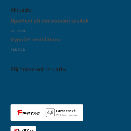
Aktuality
Opatření při doručování zásilek
20.3.2020
Výpočet ventilátoru
29.5.2018
Přijímáme online platby