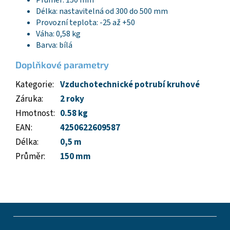
Průměr: 150 mm
Délka: nastavitelná od 300 do 500 mm
Provozní teplota: -25 až +50
Váha: 0,58 kg
Barva: bílá
Doplňkové parametry
Kategorie
:
Vzduchotechnické potrubí kruhové
Záruka
:
2 roky
Hmotnost
:
0.58 kg
EAN
:
4250622609587
Délka
:
0,5 m
Průměr
:
150 mm
Z
á