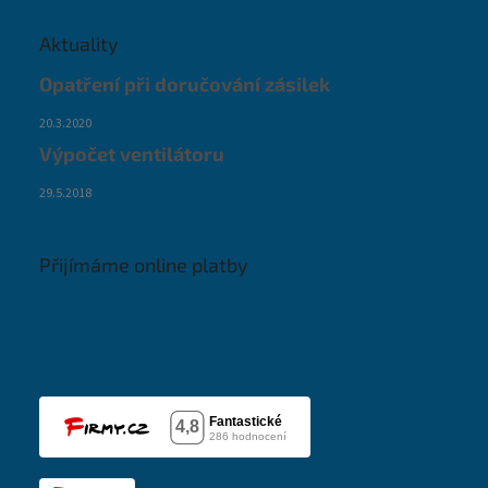
Aktuality
Opatření při doručování zásilek
20.3.2020
Výpočet ventilátoru
29.5.2018
Přijímáme online platby