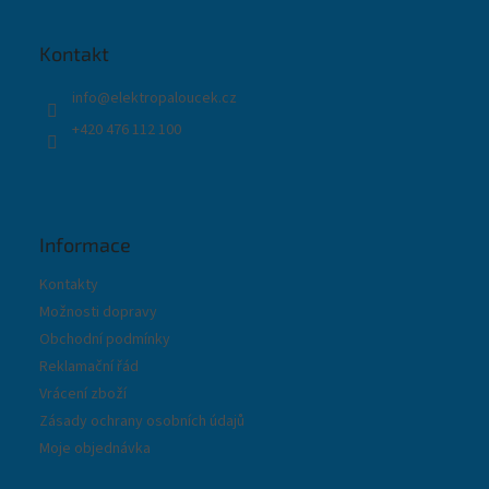
p
a
t
Kontakt
í
info
@
elektropaloucek.cz
+420 476 112 100
Informace
Kontakty
Možnosti dopravy
Obchodní podmínky
Reklamační řád
Vrácení zboží
Zásady ochrany osobních údajů
Moje objednávka