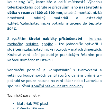
koupeleny, WC, kanceláře a další místností. Výhodou
teleskopického potrubí je především jeho
nastavitelná
délka v rozmezí 300 až 500 mm
, snadná montáž, nízká
hmotnost, odolný materiál a estetický
vzhled. Vzduchotechnické potrubí je určeno
do teploty
50 °C
.
S využitím
široké nabídky příslušenství
–
kolena
,
rozbočky
,
redukce
,
spojky
– lze jednoduše vytvořit i
složitější vzduchotechnické rozvody v malých dimenzích.
Kruhové ventilační potrubí je praktickým řešením pro
každou domácnost i stavbu
Ventilační potrubí je kompatibilní s tvarovkami a
většinou koupelnových ventilátorů o daném průměru -
potrubí se pouze nasune na ventilátor nebo tvarovku a
spoj se utěsní
izolační páskou na vzduchovody
.
Technické parametry:
Materiál: PVC plast