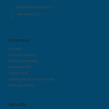
í
info
@
elektropaloucek.cz
+420 476 112 100
Informace
Kontakty
Možnosti dopravy
Obchodní podmínky
Reklamační řád
Vrácení zboží
Zásady ochrany osobních údajů
Moje objednávka
Aktuality