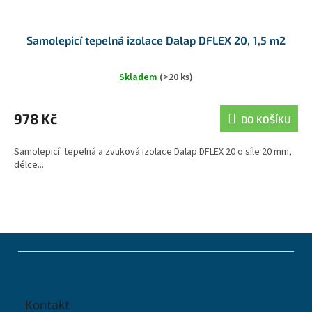
Samolepicí tepelná izolace Dalap DFLEX 20, 1,5 m2
Skladem
(>20 ks)
978 Kč
DO KOŠÍKU
Samolepicí tepelná a zvuková izolace Dalap DFLEX 20 o síle 20 mm,
délce...
Z
á
p
a
t
Kontakt