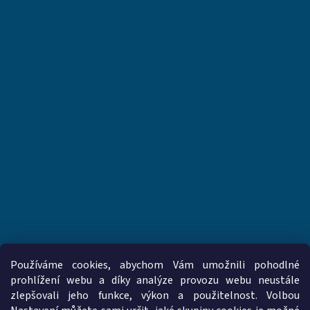
Používáme cookies, abychom Vám umožnili pohodlné
prohlížení webu a díky analýze provozu webu neustále
zlepšovali jeho funkce, výkon a použitelnost. Volbou
www.vzduchotechnika-ventilatory.cz
www.palmat.cz