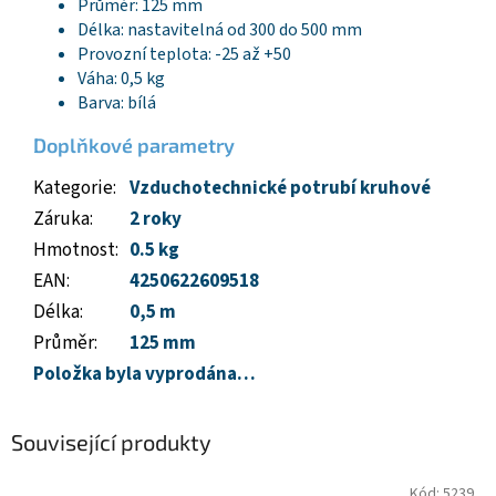
Průměr: 125 mm
Délka: nastavitelná od 300 do 500 mm
Provozní teplota: -25 až +50
Váha: 0,5 kg
Barva: bílá
Doplňkové parametry
Kategorie
:
Vzduchotechnické potrubí kruhové
Záruka
:
2 roky
Hmotnost
:
0.5 kg
EAN
:
4250622609518
Délka
:
0,5 m
Průměr
:
125 mm
Položka byla vyprodána…
Související produkty
Kód:
5239