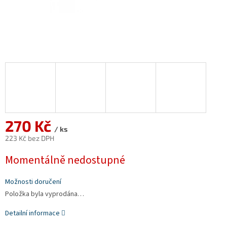
270 Kč
/ ks
223 Kč bez DPH
Měrná
Momentálně nedostupné
cena:
Možnosti doručení
Položka byla vyprodána…
Detailní informace