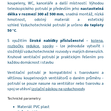
koupeleny, WC, kanceláře a další místností. Výhodou
teleskopického potrubí je především jeho
nastavitelná
délka v rozmezí 300 až 500 mm
, snadná montáž, nízká
hmotnost, odolný materiál a estetický
vzhled. Vzduchotechnické potrubí je určeno
do teploty
50 °C
.
S využitím
široké nabídky příslušenství
–
kolena
,
rozbočky
,
redukce
,
spojky
– lze jednoduše vytvořit i
složitější vzduchotechnické rozvody v malých dimenzích.
Kruhové ventilační potrubí je praktickým řešením pro
každou domácnost i stavbu
Ventilační potrubí je kompatibilní s tvarovkami a
většinou koupelnových ventilátorů o daném průměru -
potrubí se pouze nasune na ventilátor nebo tvarovku a
spoj se utěsní
izolační páskou na vzduchovody
.
Technické parametry:
Materiál: PVC plast