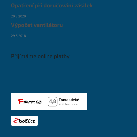
Opatření při doručování zásilek
20.3.2020
Výpočet ventilátoru
29.5.2018
Přijímáme online platby